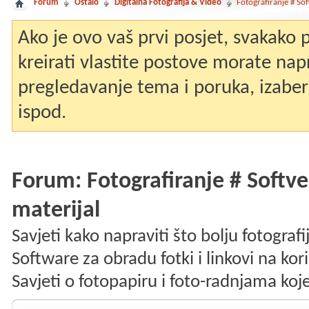
Forum
Ostalo
Digitalna Fotografija & Video
Fotografiranje # Sof
Ako je ovo vaš prvi posjet, svakako
kreirati vlastite postove morate nap
pregledavanje tema i poruka, izaberit
ispod.
Forum:
Fotografiranje # Softv
materijal
Savjeti kako napraviti što bolju fotografi
Software za obradu fotki i linkovi na kor
Savjeti o fotopapiru i foto-radnjama koj