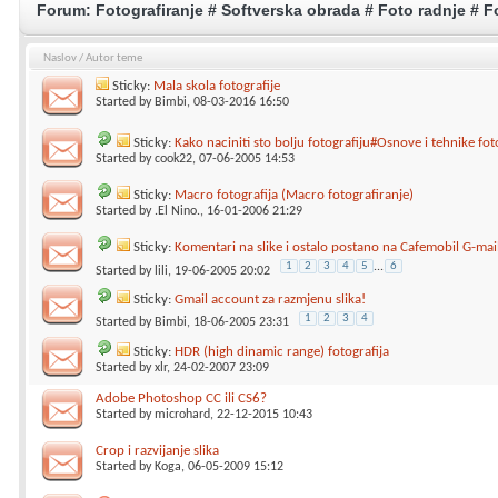
Forum:
Fotografiranje # Softverska obrada # Foto radnje # Fo
Naslov
/
Autor teme
Sticky:
Mala skola fotografije
Started by
Bimbi
, 08-03-2016 16:50
Sticky:
Kako naciniti sto bolju fotografiju#Osnove i tehnike fot
Started by
cook22
, 07-06-2005 14:53
Sticky:
Macro fotografija (Macro fotografiranje)
Started by
.El Nino.
, 16-01-2006 21:29
Sticky:
Komentari na slike i ostalo postano na Cafemobil G-mai
1
2
3
4
5
...
6
Started by
lili
, 19-06-2005 20:02
Sticky:
Gmail account za razmjenu slika!
1
2
3
4
Started by
Bimbi
, 18-06-2005 23:31
Sticky:
HDR (high dinamic range) fotografija
Started by
xlr
, 24-02-2007 23:09
Adobe Photoshop CC ili CS6?
Started by
microhard
, 22-12-2015 10:43
Crop i razvijanje slika
Started by
Koga
, 06-05-2009 15:12