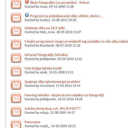
Škole fotografije (za pocetnike) - linkovi
Started by
recon
, 09-12-2006 11:28
Programi za poboljsavanje slike, efekte, okvire....
Started by
imaticx
, 10-06-2011 09:20
Gledanje slika na 16:9 telki
Started by
Mali_mrav
, 18-09-2010 21:47
S kojim programom mogu promijeniti tag podatke na više slika odj
Started by
thumbnail
, 08-07-2010 15:32
Infrared fotografije (tehnika)
Started by
pinkdpanter
, 03-04-2010 12:41
Foto knjiga (photo book)
Started by
nisde
, 19-05-2008 21:51
Spajanje slika (photomerge) problem
Started by
microhard
, 17-03-2010 19:53
Panning tehnika - dojam brzine objekta na fotografiji
Started by
pinkdpanter
, 16-03-2010 14:26
Adobe photoshop cs4, JPG ili PSD???
Started by
svilaja
, 21-08-2009 14:17
Panorama
Started by
rovaD_
, 14-10-2009 23:22