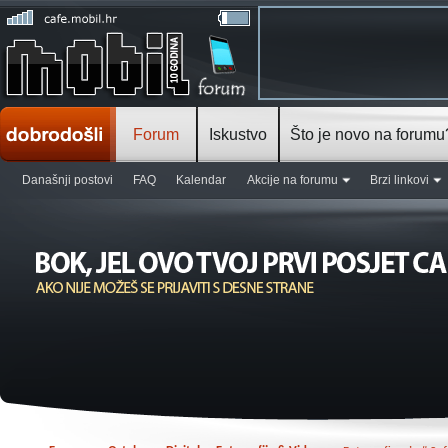
Forum
Iskustvo
Što je novo na forumu
Današnji postovi
FAQ
Kalendar
Akcije na forumu
Brzi linkovi