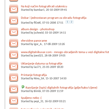
Na koji načim fotografirati utakmicu
Started by
bumbar1
, 20-10-2009 09:41
Dobar i jednostavan program za obradu fotografija
1
2
Started by
flOoKi
, 07-01-2006 17:51
album design - photoshop
Started by
jschneid
, 03-10-2009 14:11
sferoidne panorame
Started by
Igor_A.
, 17-08-2009 13:26
www.digitalnikuvar.com - mnogo obradjenih tema u vezi digitalne fot
Started by
joes021
, 26-06-2009 19:05
Uklanjanje datuma sa fotografije
Started by
laci71
, 25-05-2009 18:20
Printanje fotografija
Started by
Nino_SA
, 15-10-2007 14:50
Razvijanje (ispis) digitalnih fotografija (gdje/kako/cijene)
Started by
Bimbi
, 07-05-2009 11:59
Spaljeno nebo :(
Started by
pepi_31
, 16-02-2009 03:21