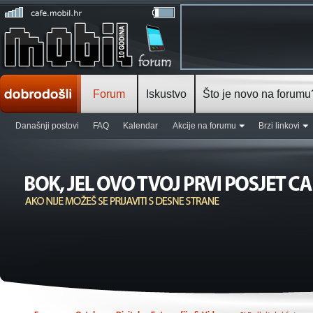
Forum
Iskustvo
Što je novo na forumu
Današnji postovi
FAQ
Kalendar
Akcije na forumu
Brzi linkovi