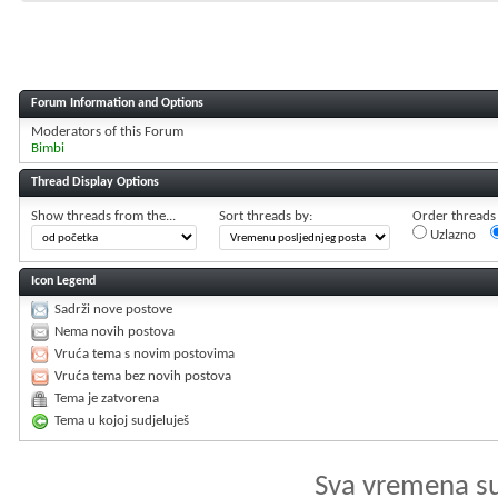
Forum Information and Options
Moderators of this Forum
Bimbi
Thread Display Options
Show threads from the...
Sort threads by:
Order threads i
Uzlazno
Icon Legend
Sadrži nove postove
Nema novih postova
Vruća tema s novim postovima
Vruća tema bez novih postova
Tema je zatvorena
Tema u kojoj sudjeluješ
Sva vremena s