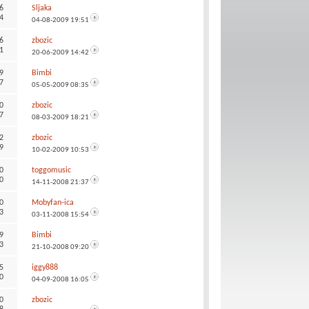
6
Sljaka
4
04-08-2009
19:51
6
zbozic
1
20-06-2009
14:42
9
Bimbi
7
05-05-2009
08:35
0
zbozic
7
08-03-2009
18:21
2
zbozic
9
10-02-2009
10:53
0
toggomusic
0
14-11-2008
21:37
0
Mobyfan-ica
3
03-11-2008
15:54
9
Bimbi
3
21-10-2008
09:20
5
iggy888
0
04-09-2008
16:05
0
zbozic