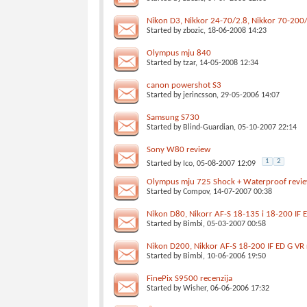
Nikon D3, Nikkor 24-70/2.8, Nikkor 70-200
Started by
zbozic
, 18-06-2008 14:23
Olympus mju 840
Started by
tzar
, 14-05-2008 12:34
canon powershot S3
Started by
jerincsson
, 29-05-2006 14:07
Samsung S730
Started by
Blind-Guardian
, 05-10-2007 22:14
Sony W80 review
1
2
Started by
Ico
, 05-08-2007 12:09
Olympus mju 725 Shock + Waterproof revi
Started by
Compov
, 14-07-2007 00:38
Nikon D80, Nikorr AF-S 18-135 i 18-200 IF E
Started by
Bimbi
, 05-03-2007 00:58
Nikon D200, Nikkor AF-S 18-200 IF ED G VR 
Started by
Bimbi
, 10-06-2006 19:50
FinePix S9500 recenzija
Started by
Wisher
, 06-06-2006 17:32