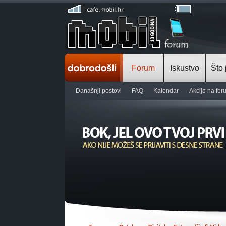
Forum
Iskustvo
Što 
Današnji postovi
FAQ
Kalendar
Akcije na fo