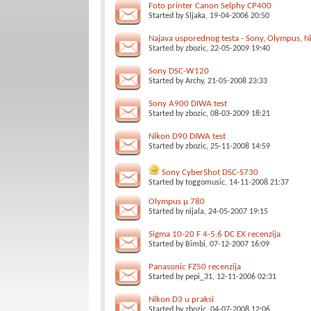
Foto printer Canon Selphy CP400
Started by
Sljaka
, 19-04-2006 20:50
Najava usporednog testa - Sony, Olympus, N
Started by
zbozic
, 22-05-2009 19:40
Sony DSC-W120
Started by
Archy
, 21-05-2008 23:33
Sony A900 DIWA test
Started by
zbozic
, 08-03-2009 18:21
Nikon D90 DIWA test
Started by
zbozic
, 25-11-2008 14:59
Sony CyberShot DSC-S730
Started by
toggomusic
, 14-11-2008 21:37
Olympus µ 780
Started by
nijala
, 24-05-2007 19:15
Sigma 10-20 F 4-5.6 DC EX recenzija
Started by
Bimbi
, 07-12-2007 16:09
Panasonic FZ50 recenzija
Started by
pepi_31
, 12-11-2006 02:31
Nikon D3 u praksi
Started by
zbozic
, 04-07-2008 12:06