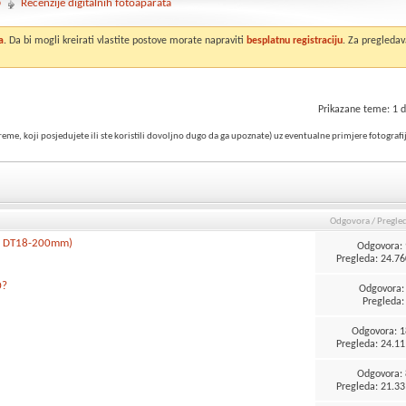
o
Recenzije digitalnih fotoaparata
a
. Da bi mogli kreirati vlastite postove morate napraviti
besplatnu registraciju
. Za pregledav
Prikazane teme: 1 d
opreme, koji posjedujete ili ste koristili dovoljno dugo da ga upoznate) uz eventualne primjere fotografi
Odgovora
/
Pregle
ny DT18-200mm)
Odgovora:
Pregleda: 24.76
0?
Odgovora
Pregleda: 
Odgovora:
1
Pregleda: 24.11
Odgovora:
Pregleda: 21.33