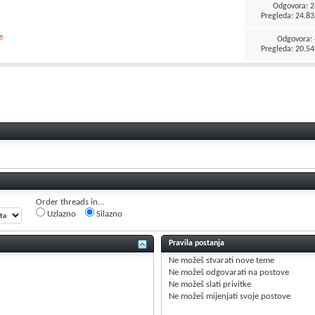
Odgovora:
2
Pregleda: 24.83
e
Odgovora:
Pregleda: 20.54
Order threads in...
Uzlazno
Silazno
Pravila postanja
Ne možeš
stvarati nove teme
Ne možeš
odgovarati na postove
Ne možeš
slati privitke
Ne možeš
mijenjati svoje postove