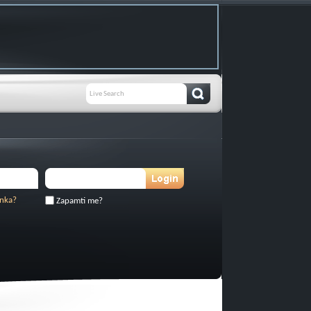
inka?
Zapamti me?