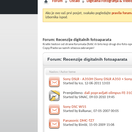
Forum
Ostalo
Digitalna Fotografija & Vide
Ako je ovo vaš prvi posjet, svakako pogledajte
pravila forum
izbornika ispod.
Forum:
Recenzije digitalnih fotoaparata
Kratki testovi od strane forumaša (fotić ili bilo koji drugi dio foto 
Copy/Paste sa raznih siteova zabranjen!
Forum:
Recenzije digitalnih fotoaparata
Naslov
/
Autor teme
Sony DSLR - A350H (Sony DSLR A350 + So
Started by
Ico
, 12-06-2011 13:03
Premješteno:
dali popravljati olimpus FE-31
Started by
SINAC
, 09-03-2010 19:45
Sony DSC W55
Started by
Balkanac
, 07-05-2007 00:05
Panasonic DMC-TZ7
Started by
Bimbi
, 15-05-2009 15:06