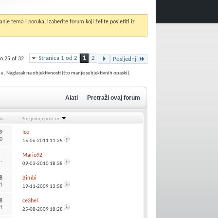
anje tema i poruka, izaberite forum koji želite posjetiti iz
Stranica 1 od 2
1
2
o 25 of 32
Posljednji
ja . Naglasak na objektivnosti (što manje subjektivnih opaski).
Alati
Pretraži ovaj forum
da
Posljednji post od
9
Ico
0
15-06-2011
11:25
:
-
Mario92
-
09-03-2010
18:38
8
Bimbi
1
19-11-2009
13:58
8
ce3hel
1
25-08-2009
18:28