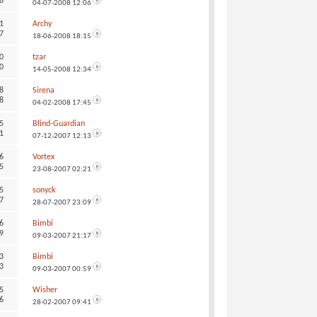
8
04-07-2008
12:06
1
Archy
7
18-06-2008
18:15
0
tzar
0
14-05-2008
12:34
8
Sirena
8
04-02-2008
17:45
5
Blind-Guardian
1
07-12-2007
12:13
6
Vortex
5
23-08-2007
02:21
5
sonyck
7
28-07-2007
23:09
6
Bimbi
9
09-03-2007
21:17
3
Bimbi
3
09-03-2007
00:59
5
Wisher
6
28-02-2007
09:41