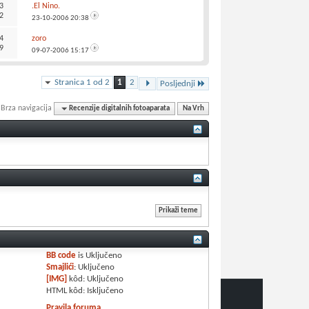
3
.El Nino.
2
23-10-2006
20:38
4
zoro
9
09-07-2006
15:17
Stranica 1 od 2
1
2
Posljednji
Brza navigacija
Recenzije digitalnih fotoaparata
Na Vrh
BB code
is
Uključeno
Smajlići
:
Uključeno
[IMG]
kôd:
Uključeno
HTML kôd:
Isključeno
Pravila foruma