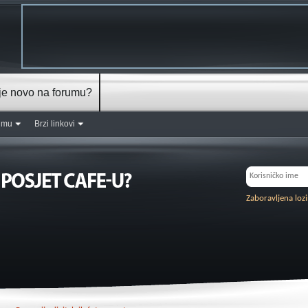
je novo na forumu?
rumu
Brzi linkovi
Zaboravljena loz