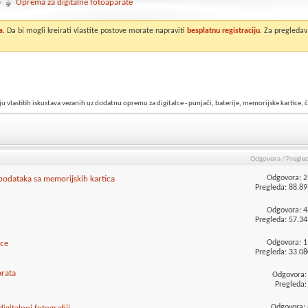
o
Oprema za digitalne fotoaparate
a
. Da bi mogli kreirati vlastite postove morate napraviti
besplatnu registraciju
. Za pregledav
lastitih iskustava vezanih uz dodatnu opremu za digitalce - punjači, baterije, memorijske kartice, čit
Odgovora
/
Pregle
Odgovora:
2
 podataka sa memorijskih kartica
Pregleda: 88.89
Odgovora:
4
Pregleda: 57.34
Odgovora:
1
ice
Pregleda: 33.08
arata
Odgovora
Pregleda: 
Odgovora: