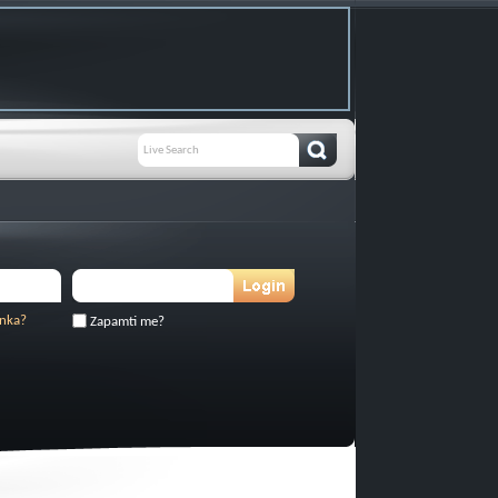
inka?
Zapamti me?