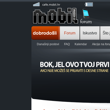
Forum
Iskustvo
Što 
Današnji postovi
FAQ
Kalendar
Akcije na fo