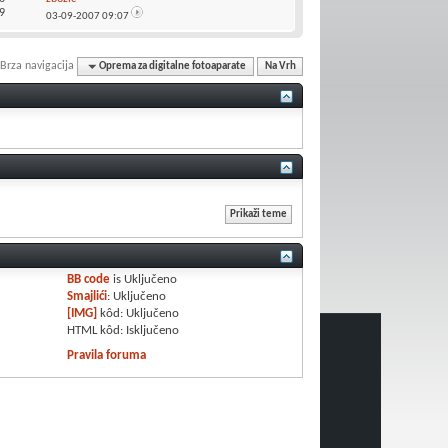
9
03-09-2007
09:07
Brza navigacija
Oprema za digitalne fotoaparate
Na Vrh
BB code
is
Uključeno
Smajlići
:
Uključeno
[IMG]
kôd:
Uključeno
HTML kôd:
Isključeno
Pravila foruma