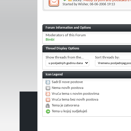
Sticky:
Mediji za pohranu podataka u di
Started by
Wisher
, 06-06-2006 19:13
Forum Information and Options
Moderators of this Forum
Bimbi
Thread Display Options
Show threads from the...
Sort threads by:
Icon Legend
Sadrži nove postove
Nema novih postova
Vruća tema s novim postovima
Vruća tema bez novih postova
Tema je zatvorena
Tema u kojoj sudjeluješ