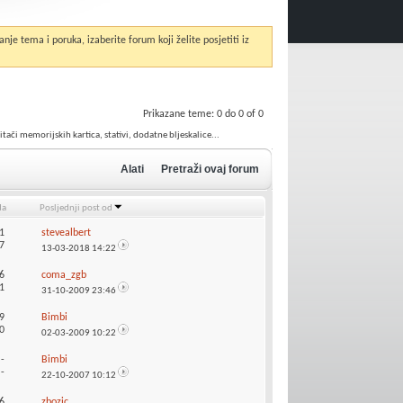
anje tema i poruka, izaberite forum koji želite posjetiti iz
Prikazane teme: 0 do 0 of 0
ači memorijskih kartica, stativi, dodatne bljeskalice...
Alati
Pretraži ovaj forum
da
Posljednji post od
1
stevealbert
7
13-03-2018
14:22
6
coma_zgb
1
31-10-2009
23:46
9
Bimbi
0
02-03-2009
10:22
:
-
Bimbi
-
22-10-2007
10:12
6
zbozic