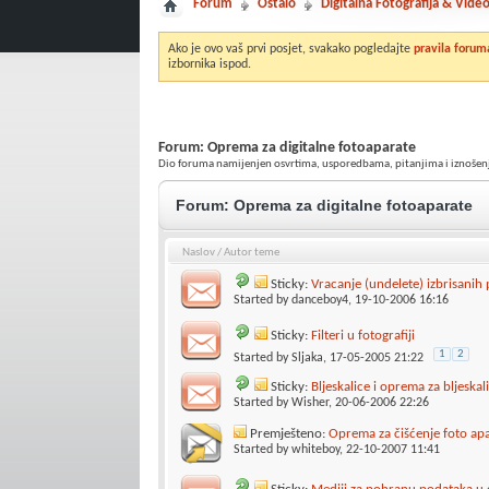
Forum
Ostalo
Digitalna Fotografija & Vide
Ako je ovo vaš prvi posjet, svakako pogledajte
pravila forum
izbornika ispod.
Forum:
Oprema za digitalne fotoaparate
Dio foruma namijenjen osvrtima, usporedbama, pitanjima i iznošenju v
Forum:
Oprema za digitalne fotoaparate
Naslov
/
Autor teme
Sticky:
Vracanje (undelete) izbrisanih
Started by
danceboy4
, 19-10-2006 16:16
Sticky:
Filteri u fotografiji
1
2
Started by
Sljaka
, 17-05-2005 21:22
Sticky:
Bljeskalice i oprema za bljeskal
Started by
Wisher
, 20-06-2006 22:26
Premješteno:
Oprema za čišćenje foto ap
Started by
whiteboy
, 22-10-2007 11:41