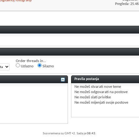
gitalnoj fotografiji
Pregleda: 25.46
Order threads in...
Uzlazno
Silazno
Pravila postanja
Ne možeš
stvarati nove teme
Ne možeš
odgovarati na postove
Ne možeš
slati privitke
Ne možeš
mijenjati svoje postove
Sva vremena su GMT +2. Sada je
08:43
.