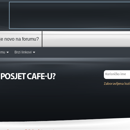
je novo na forumu?
rumu
Brzi linkovi
Zaboravljena loz