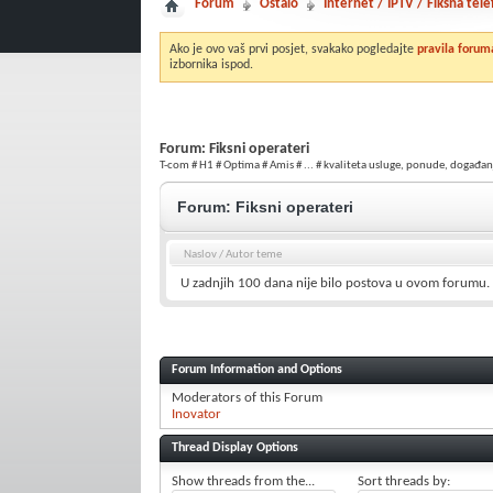
Forum
Ostalo
Internet / IPTV / Fiksna tele
Ako je ovo vaš prvi posjet, svakako pogledajte
pravila forum
izbornika ispod.
Forum:
Fiksni operateri
T-com # H1 # Optima # Amis # ... # kvaliteta usluge, ponude, događanj
Forum:
Fiksni operateri
Naslov
/
Autor teme
U zadnjih 100 dana nije bilo postova u ovom forumu.
Forum Information and Options
Moderators of this Forum
Inovator
Thread Display Options
Show threads from the...
Sort threads by: