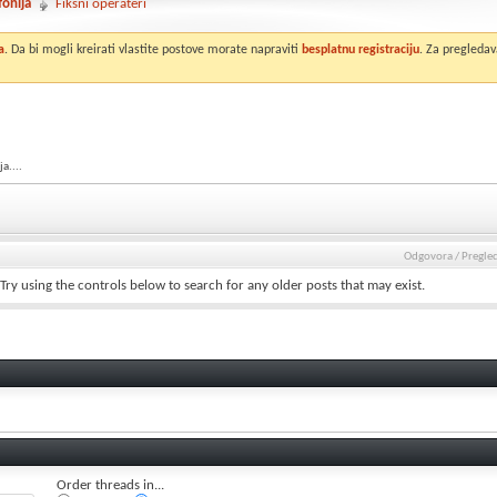
fonija
Fiksni operateri
a
. Da bi mogli kreirati vlastite postove morate napraviti
besplatnu registraciju
. Za pregledav
a....
Odgovora
/
Pregle
Try using the controls below to search for any older posts that may exist.
Order threads in...