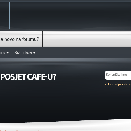
je novo na forumu?
rumu
Brzi linkovi
Zaboravljena loz