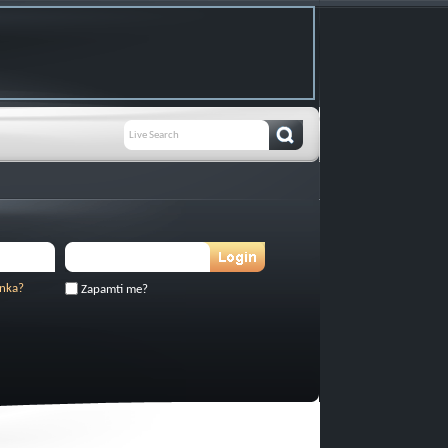
inka?
Zapamti me?