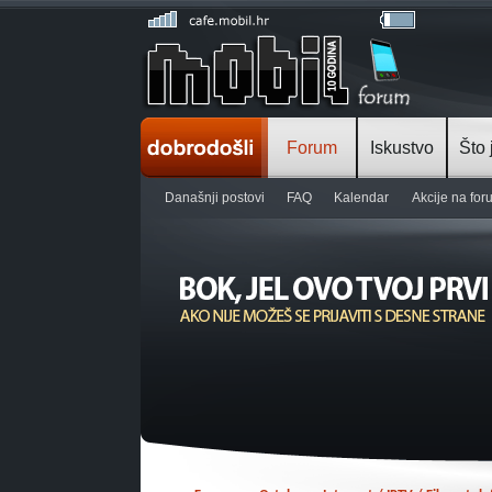
Forum
Iskustvo
Što 
Današnji postovi
FAQ
Kalendar
Akcije na fo