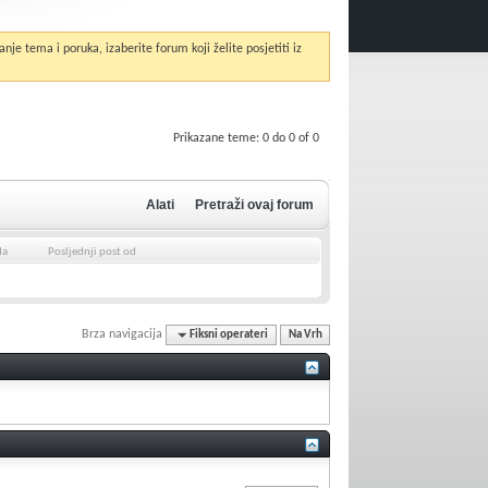
anje tema i poruka, izaberite forum koji želite posjetiti iz
Prikazane teme: 0 do 0 of 0
Alati
Pretraži ovaj forum
da
Posljednji post od
Brza navigacija
Fiksni operateri
Na Vrh