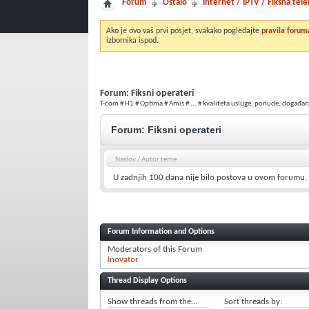
Forum
Ostalo
Internet / IPTV / Fiksna tele
Ako je ovo vaš prvi posjet, svakako pogledajte
pravila forum
izbornika ispod.
Forum:
Fiksni operateri
T-com # H1 # Optima # Amis # ... # kvaliteta usluge, ponude, događanj
Forum:
Fiksni operateri
Naslov
/
Autor teme
U zadnjih 100 dana nije bilo postova u ovom forumu.
Forum Information and Options
Moderators of this Forum
Inovator
Thread Display Options
Show threads from the...
Sort threads by: