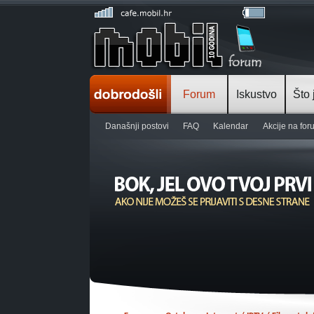
Forum
Iskustvo
Što 
Današnji postovi
FAQ
Kalendar
Akcije na fo