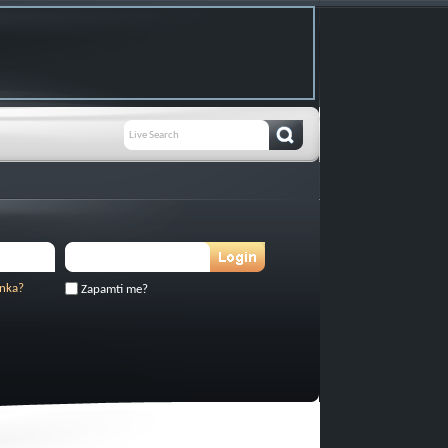
inka?
Zapamti me?