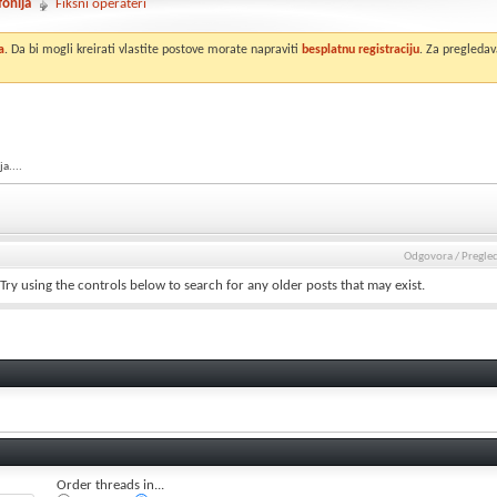
fonija
Fiksni operateri
a
. Da bi mogli kreirati vlastite postove morate napraviti
besplatnu registraciju
. Za pregledav
a....
Odgovora
/
Pregle
Try using the controls below to search for any older posts that may exist.
Order threads in...