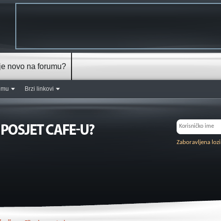
je novo na forumu?
rumu
Brzi linkovi
Zaboravljena loz