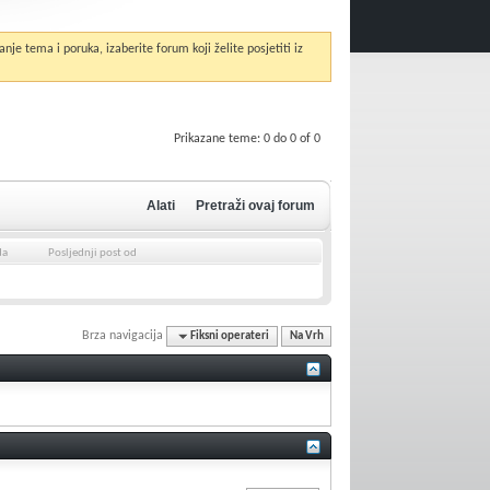
anje tema i poruka, izaberite forum koji želite posjetiti iz
Prikazane teme: 0 do 0 of 0
Alati
Pretraži ovaj forum
da
Posljednji post od
Brza navigacija
Fiksni operateri
Na Vrh