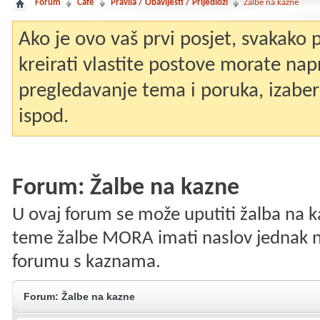
Forum
Café
Pravila / Obavijesti / Prijedlozi
Žalbe na kazne
Ako je ovo vaš prvi posjet, svakako
kreirati vlastite postove morate nap
pregledavanje tema i poruka, izaberit
ispod.
Forum:
Žalbe na kazne
U ovaj forum se može uputiti žalba na 
teme žalbe MORA imati naslov jednak na
forumu s kaznama.
Forum:
Žalbe na kazne