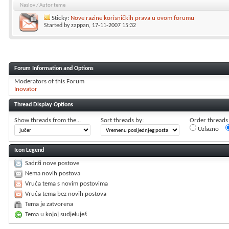
Naslov
/
Autor teme
Sticky:
Nove razine korisničkih prava u ovom forumu
Started by
zappan
, 17-11-2007 15:32
Forum Information and Options
Moderators of this Forum
Inovator
Thread Display Options
Show threads from the...
Sort threads by:
Order threads i
Uzlazno
Icon Legend
Sadrži nove postove
Nema novih postova
Vruća tema s novim postovima
Vruća tema bez novih postova
Tema je zatvorena
Tema u kojoj sudjeluješ