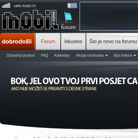
Forum
Iskustvo
Što je novo na forumu
Današnji postovi
FAQ
Kalendar
Akcije na forumu
Brzi linkovi