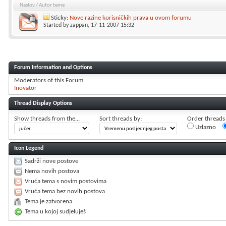
Naslov
/
Autor teme
Sticky:
Nove razine korisničkih prava u ovom forumu
Started by
zappan
, 17-11-2007 15:32
Forum Information and Options
Moderators of this Forum
Inovator
Thread Display Options
Show threads from the...
Sort threads by:
Order threads i
Uzlazno
Icon Legend
Sadrži nove postove
Nema novih postova
Vruća tema s novim postovima
Vruća tema bez novih postova
Tema je zatvorena
Tema u kojoj sudjeluješ