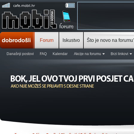
Forum
Iskustvo
Što je novo na forumu
Današnji postovi
FAQ
Kalendar
Akcije na forumu
Brzi linkovi