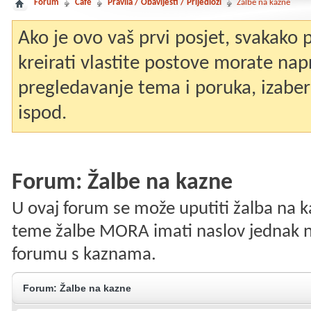
Forum
Café
Pravila / Obavijesti / Prijedlozi
Žalbe na kazne
Ako je ovo vaš prvi posjet, svakako
kreirati vlastite postove morate nap
pregledavanje tema i poruka, izaberit
ispod.
Forum:
Žalbe na kazne
U ovaj forum se može uputiti žalba na 
teme žalbe MORA imati naslov jednak na
forumu s kaznama.
Forum:
Žalbe na kazne