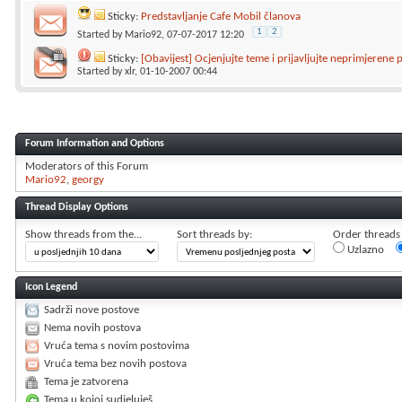
Sticky:
Predstavljanje Cafe Mobil članova
1
2
Started by
Mario92
, 07-07-2017 12:20
Sticky:
[Obavijest] Ocjenjujte teme i prijavljujte neprimjerene 
Started by
xlr
, 01-10-2007 00:44
Forum Information and Options
Moderators of this Forum
Mario92
georgy
Thread Display Options
Show threads from the...
Sort threads by:
Order threads i
Uzlazno
Icon Legend
Sadrži nove postove
Nema novih postova
Vruća tema s novim postovima
Vruća tema bez novih postova
Tema je zatvorena
Tema u kojoj sudjeluješ