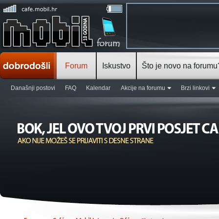
Forum
Iskustvo
Što je novo na forumu
Današnji postovi
FAQ
Kalendar
Akcije na forumu
Brzi linkovi