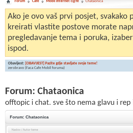
Forum
Café
Mobil Internet c@fé
Chataonica
Ako je ovo vaš prvi posjet, svakako
kreirati vlastite postove morate nap
pregledavanje tema i poruka, izaberit
ispod.
Obavijest:
[OBAVIJEST] Pazite gdje stavljate svoje teme!
zerobravo
(Faca Cafe Mobil foruma)
Forum:
Chataonica
offtopic i chat. sve što nema glavu i rep 
Forum:
Chataonica
Naslov
/
Autor teme