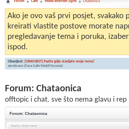
Forum
Café
Mobil Internet c@fé
Chataonica
Ako je ovo vaš prvi posjet, svakako
kreirati vlastite postove morate nap
pregledavanje tema i poruka, izaberit
ispod.
Obavijest:
[OBAVIJEST] Pazite gdje stavljate svoje teme!
zerobravo
(Faca Cafe Mobil foruma)
Forum:
Chataonica
offtopic i chat. sve što nema glavu i rep 
Forum:
Chataonica
Naslov
/
Autor teme