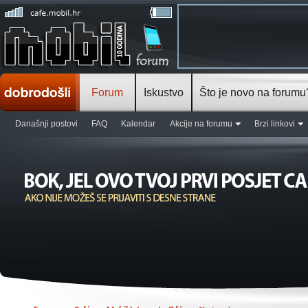
Forum
Iskustvo
Što je novo na forumu
Današnji postovi
FAQ
Kalendar
Akcije na forumu
Brzi linkovi