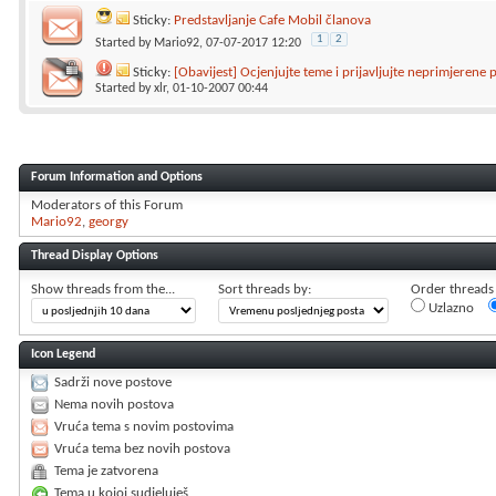
Sticky:
Predstavljanje Cafe Mobil članova
1
2
Started by
Mario92
, 07-07-2017 12:20
Sticky:
[Obavijest] Ocjenjujte teme i prijavljujte neprimjerene 
Started by
xlr
, 01-10-2007 00:44
Forum Information and Options
Moderators of this Forum
Mario92
georgy
Thread Display Options
Show threads from the...
Sort threads by:
Order threads i
Uzlazno
Icon Legend
Sadrži nove postove
Nema novih postova
Vruća tema s novim postovima
Vruća tema bez novih postova
Tema je zatvorena
Tema u kojoj sudjeluješ