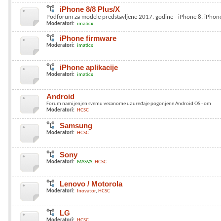
iPhone 8/8 Plus/X
Podforum za modele predstavljene 2017. godine - iPhone 8, iPhone 
Moderatori:
imaticx
iPhone firmware
Moderatori:
imaticx
iPhone aplikacije
Moderatori:
imaticx
Android
Forum namijenjen svemu vezanome uz uređaje pogonjene Android OS - om
Moderatori:
HCSC
Samsung
Moderatori:
HCSC
Sony
Moderatori:
MASVA
HCSC
Lenovo / Motorola
Moderatori:
Inovator
HCSC
LG
Moderatori:
HCSC