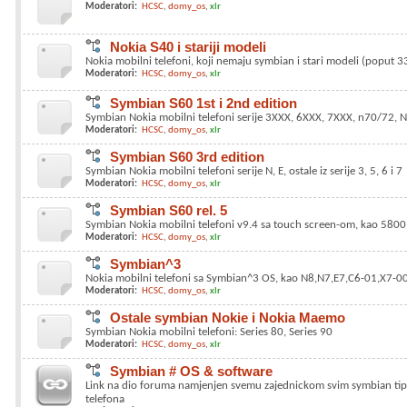
Moderatori:
HCSC
domy_os
xlr
Nokia S40 i stariji modeli
Nokia mobilni telefoni, koji nemaju symbian i stari modeli (poput 331
Moderatori:
HCSC
domy_os
xlr
Symbian S60 1st i 2nd edition
Symbian Nokia mobilni telefoni serije 3XXX, 6XXX, 7XXX, n70/72, 
Moderatori:
HCSC
domy_os
xlr
Symbian S60 3rd edition
Symbian Nokia mobilni telefoni serije N, E, ostale iz serije 3, 5, 6 i 7
Moderatori:
HCSC
domy_os
xlr
Symbian S60 rel. 5
Symbian Nokia mobilni telefoni v9.4 sa touch screen-om, kao 5800
Moderatori:
HCSC
domy_os
xlr
Symbian^3
Nokia mobilni telefoni sa Symbian^3 OS, kao N8,N7,E7,C6-01,X7-00
Moderatori:
HCSC
domy_os
xlr
Ostale symbian Nokie i Nokia Maemo
Symbian Nokia mobilni telefoni: Series 80, Series 90
Moderatori:
HCSC
domy_os
xlr
Symbian # OS & software
Link na dio foruma namjenjen svemu zajednickom svim symbian ti
telefona