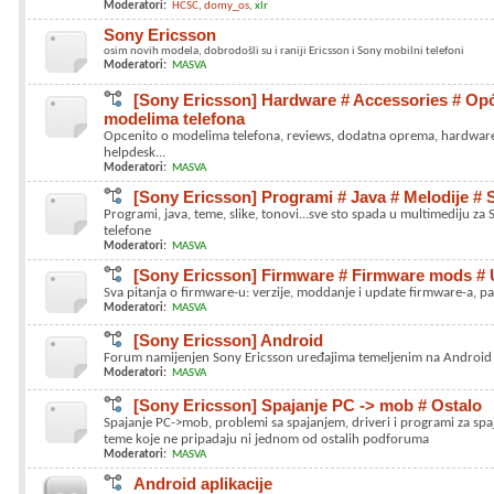
Moderatori:
HCSC
domy_os
xlr
Sony Ericsson
osim novih modela, dobrodošli su i raniji Ericsson i Sony mobilni telefoni
Moderatori:
MASVA
[Sony Ericsson] Hardware # Accessories # Opć
modelima telefona
Opcenito o modelima telefona, reviews, dodatna oprema, hardwar
helpdesk...
Moderatori:
MASVA
[Sony Ericsson] Programi # Java # Melodije # 
Programi, java, teme, slike, tonovi...sve sto spada u multimediju za
telefone
Moderatori:
MASVA
[Sony Ericsson] Firmware # Firmware mods # 
Sva pitanja o firmware-u: verzije, moddanje i update firmware-a, p
Moderatori:
MASVA
[Sony Ericsson] Android
Forum namijenjen Sony Ericsson uređajima temeljenim na Android 
Moderatori:
MASVA
[Sony Ericsson] Spajanje PC -> mob # Ostalo
Spajanje PC->mob, problemi sa spajanjem, driveri i programi za spaj
teme koje ne pripadaju ni jednom od ostalih podforuma
Moderatori:
MASVA
Android aplikacije