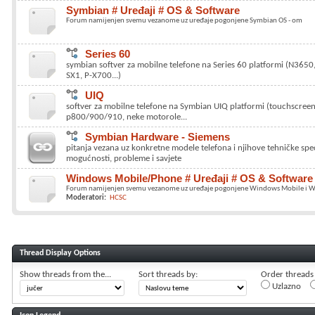
Symbian # Uređaji # OS & Software
Forum namijenjen svemu vezanome uz uređaje pogonjene Symbian OS - om
Series 60
symbian softver za mobilne telefone na Series 60 platformi (N3650
SX1, P-X700...)
UIQ
softver za mobilne telefone na Symbian UIQ platformi (touchscreen 
p800/900/910, neke motorole...
Symbian Hardware - Siemens
pitanja vezana uz konkretne modele telefona i njihove tehničke spec
mogućnosti, probleme i savjete
Windows Mobile/Phone # Uređaji # OS & Software
Forum namijenjen svemu vezanome uz uređaje pogonjene Windows Mobile i 
Moderatori:
HCSC
Thread Display Options
Show threads from the...
Sort threads by:
Order threads i
Uzlazno