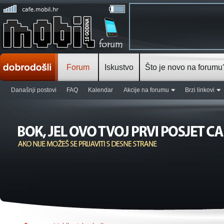
Forum
Iskustvo
Što je novo na forumu
Današnji postovi
FAQ
Kalendar
Akcije na forumu
Brzi linkovi