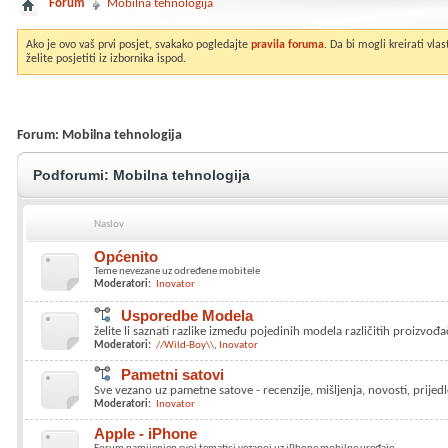
Forum
Mobilna tehnologija
Ako je ovo vaš prvi posjet, svakako pogledajte
pravila foruma
. Da bi mogli kreirati vl
želite posjetiti iz izbornika ispod.
Forum:
Mobilna tehnologija
Podforumi:
Mobilna tehnologija
Naslov
Općenito
Teme nevezane uz određene mobitele
Moderatori:
Inovator
Usporedbe Modela
želite li saznati razlike između pojedinih modela različitih proizvođa
Moderatori:
//Wild-Boy\\
Inovator
Pametni satovi
Sve vezano uz pametne satove - recenzije, mišljenja, novosti, prijedlo
Moderatori:
Inovator
Apple - iPhone