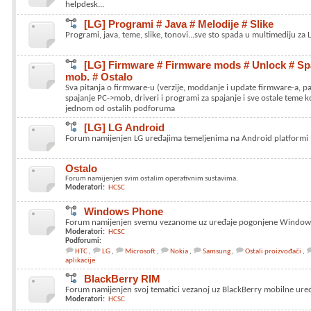
helpdesk...
[LG] Programi # Java # Melodije # Slike
Programi, java, teme, slike, tonovi...sve sto spada u multimediju za 
[LG] Firmware # Firmware mods # Unlock # Spa
mob. # Ostalo
Sva pitanja o firmware-u (verzije, moddanje i update firmware-a, pa
spajanje PC->mob, driveri i programi za spajanje i sve ostale teme k
jednom od ostalih podforuma
[LG] LG Android
Forum namijenjen LG uređajima temeljenima na Android platformi
Ostalo
Forum namijenjen svim ostalim operativnim sustavima.
Moderatori:
HCSC
Windows Phone
Forum namijenjen svemu vezanome uz uređaje pogonjene Window
Moderatori:
HCSC
Podforumi:
HTC
LG
Microsoft
Nokia
Samsung
Ostali proizvođači
aplikacije
BlackBerry RIM
Forum namijenjen svoj tematici vezanoj uz BlackBerry mobilne ure
Moderatori:
HCSC