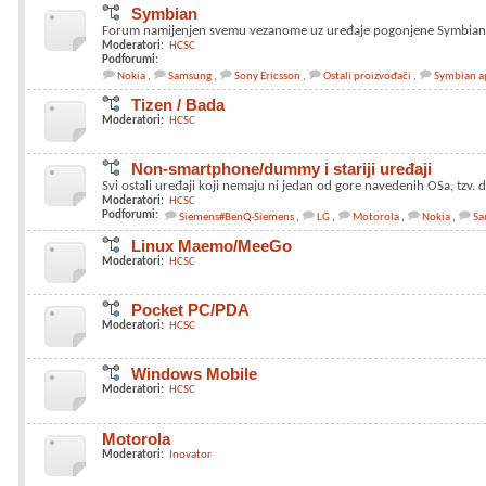
Symbian
Forum namijenjen svemu vezanome uz uređaje pogonjene Symbian
Moderatori:
HCSC
Podforumi:
Nokia
Samsung
Sony Ericsson
Ostali proizvođači
Symbian ap
Tizen / Bada
Moderatori:
HCSC
Non-smartphone/dummy i stariji uređaji
Svi ostali uređaji koji nemaju ni jedan od gore navedenih OSa, tzv.
Moderatori:
HCSC
Podforumi:
Siemens#BenQ-Siemens
LG
Motorola
Nokia
Sa
Linux Maemo/MeeGo
Moderatori:
HCSC
Pocket PC/PDA
Moderatori:
HCSC
Windows Mobile
Moderatori:
HCSC
Motorola
Moderatori:
Inovator