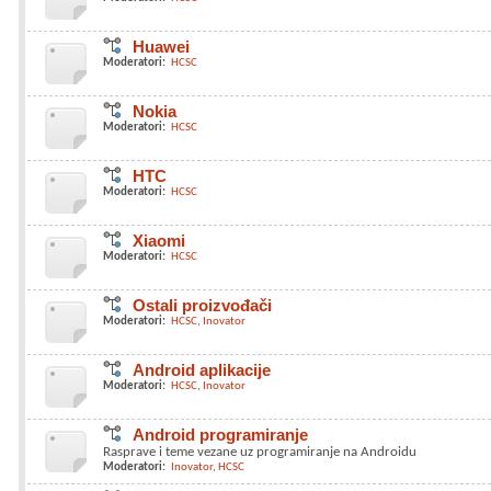
Huawei
Moderatori:
HCSC
Nokia
Moderatori:
HCSC
HTC
Moderatori:
HCSC
Xiaomi
Moderatori:
HCSC
Ostali proizvođači
Moderatori:
HCSC
Inovator
Android aplikacije
Moderatori:
HCSC
Inovator
Android programiranje
Rasprave i teme vezane uz programiranje na Androidu
Moderatori:
Inovator
HCSC