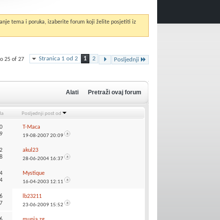
anje tema i poruka, izaberite forum koji želite posjetiti iz
Stranica 1 od 2
1
2
o 25 of 27
Posljednji
Alati
Pretraži ovaj forum
da
Posljednji post od
0
T-Maca
9
19-08-2007
20:09
2
akul23
8
28-06-2004
16:37
4
Mystique
4
16-04-2003
12:11
6
lb23211
7
23-06-2009
15:52
6
munja.zg