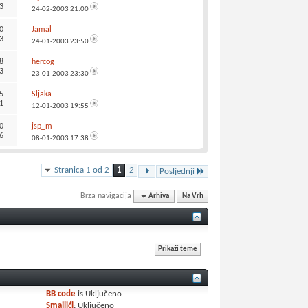
3
24-02-2003
21:00
0
Jamal
3
24-01-2003
23:50
8
hercog
3
23-01-2003
23:30
5
Sljaka
1
12-01-2003
19:55
0
jsp_m
6
08-01-2003
17:38
Stranica 1 od 2
1
2
Posljednji
Brza navigacija
Arhiva
Na Vrh
BB code
is
Uključeno
Smajlići
:
Uključeno