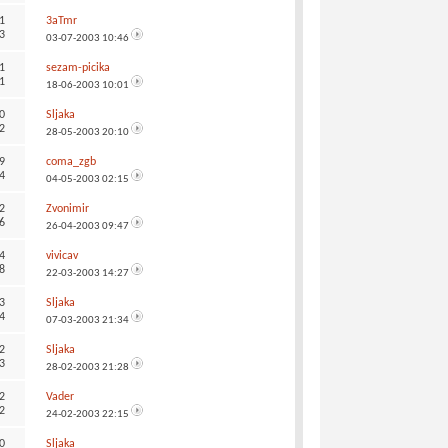
1
3aTmr
3
03-07-2003
10:46
1
sezam-picika
1
18-06-2003
10:01
0
Sljaka
2
28-05-2003
20:10
9
coma_zgb
4
04-05-2003
02:15
2
Zvonimir
6
26-04-2003
09:47
4
vivicav
8
22-03-2003
14:27
3
Sljaka
4
07-03-2003
21:34
2
Sljaka
3
28-02-2003
21:28
2
Vader
2
24-02-2003
22:15
0
Sljaka