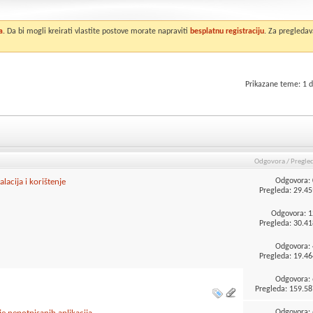
a
. Da bi mogli kreirati vlastite postove morate napraviti
besplatnu registraciju
. Za pregledav
Prikazane teme: 1 d
Odgovora
/
Pregle
Odgovora:
lacija i korištenje
Pregleda: 29.45
Odgovora:
1
Pregleda: 30.41
Odgovora:
Pregleda: 19.46
Odgovora:
Pregleda: 159.58
Odgovora: