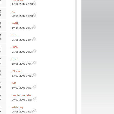
8
17-02-2009
22:48
3
Ico
4
22-01-2009
14:48
1
MrBlc
1
19-11-2008
20:54
2
frish
1
21-08-2008
23:44
8
n00b
2
21-06-2008
20:26
5
frish
2
10-06-2008
07:47
4
.El Nino.
6
13-03-2008
19:11
3
SrKi
1
19-02-2008
10:57
7
prof.Immortalis
0
09-02-2006
21:35
0
whiteboy
0
04-08-2003
16:23