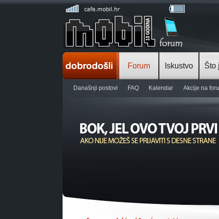
Forum
Iskustvo
Što 
Današnji postovi
FAQ
Kalendar
Akcije na fo