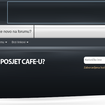
je novo na forumu?
rumu
Brzi linkovi
Zaboravljena loz