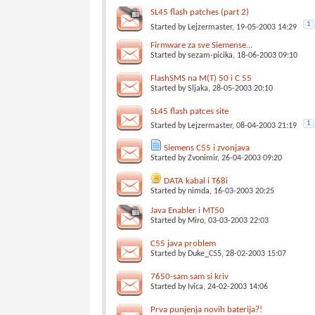
SL45 flash patches (part 2)
1
Started by
Lejzermaster
, 19-05-2003 14:29
Firmware za sve Siemense...
Started by
sezam-picika
, 18-06-2003 09:10
FlashSMS na M(T) 50 i C 55
Started by
Sljaka
, 28-05-2003 20:10
SL45 flash patces site
1
Started by
Lejzermaster
, 08-04-2003 21:19
Siemens C55 i zvonjava
Started by
Zvonimir
, 26-04-2003 09:20
DATA kabal i T68i
Started by
nimda
, 16-03-2003 20:25
Java Enabler i MT50
Started by
Miro
, 03-03-2003 22:03
C55 java problem
Started by
Duke_C55
, 28-02-2003 15:07
7650-sam sam si kriv
Started by
Ivica
, 24-02-2003 14:06
Prva punjenja novih baterija?!