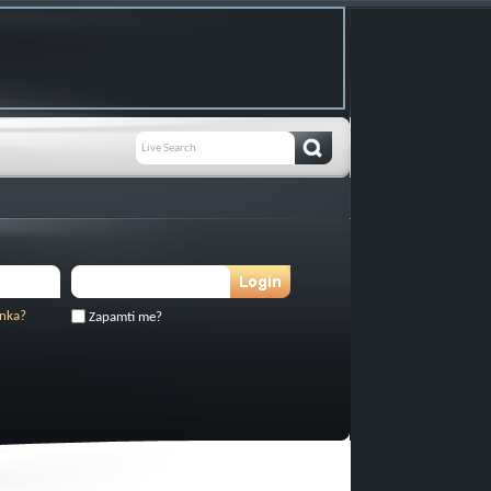
inka?
Zapamti me?