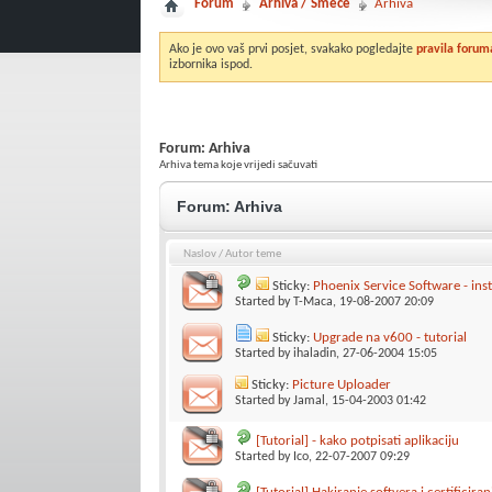
Forum
Arhiva / Smeće
Arhiva
Ako je ovo vaš prvi posjet, svakako pogledajte
pravila forum
izbornika ispod.
Forum:
Arhiva
Arhiva tema koje vrijedi sačuvati
Forum:
Arhiva
Naslov
/
Autor teme
Sticky:
Phoenix Service Software - insta
Started by
T-Maca
, 19-08-2007 20:09
Sticky:
Upgrade na v600 - tutorial
Started by
ihaladin
, 27-06-2004 15:05
Sticky:
Picture Uploader
Started by
Jamal
, 15-04-2003 01:42
[Tutorial] - kako potpisati aplikaciju
Started by
Ico
, 22-07-2007 09:29