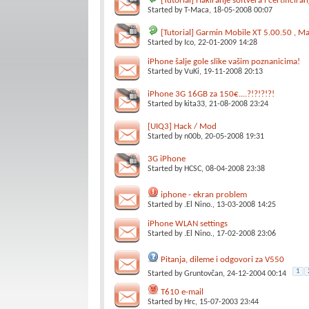
[Tutorial] Hakiranje softvera i certificira
Started by
T-Maca
, 18-05-2008 00:07
[Tutorial] Garmin Mobile XT 5.00.50 , Map
Started by
Ico
, 22-01-2009 14:28
iPhone šalje gole slike vašim poznanicima!
Started by
VuKi
, 19-11-2008 20:13
iPhone 3G 16GB za 150€....?!?!?!?!
Started by
kita33
, 21-08-2008 23:24
[UIQ3] Hack / Mod
Started by
n00b
, 20-05-2008 19:31
3G iPhone
Started by
HCSC
, 08-04-2008 23:38
iphone - ekran problem
Started by
.El Nino.
, 13-03-2008 14:25
iPhone WLAN settings
Started by
.El Nino.
, 17-02-2008 23:06
Pitanja, dileme i odgovori za V550
1
Started by
Gruntovčan
, 24-12-2004 00:14
T610 e-mail
Started by
Hrc
, 15-07-2003 23:44