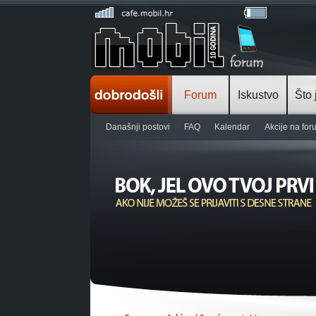
Forum
Iskustvo
Što 
Današnji postovi
FAQ
Kalendar
Akcije na fo