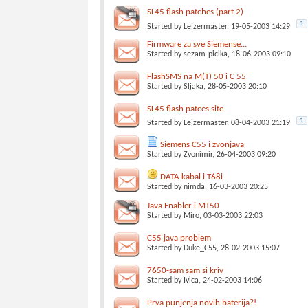
SL45 flash patches (part 2)
1
Started by
Lejzermaster
, 19-05-2003 14:29
Firmware za sve Siemense...
Started by
sezam-picika
, 18-06-2003 09:10
FlashSMS na M(T) 50 i C 55
Started by
Sljaka
, 28-05-2003 20:10
SL45 flash patces site
1
Started by
Lejzermaster
, 08-04-2003 21:19
Siemens C55 i zvonjava
Started by
Zvonimir
, 26-04-2003 09:20
DATA kabal i T68i
Started by
nimda
, 16-03-2003 20:25
Java Enabler i MT50
Started by
Miro
, 03-03-2003 22:03
C55 java problem
Started by
Duke_C55
, 28-02-2003 15:07
7650-sam sam si kriv
Started by
Ivica
, 24-02-2003 14:06
Prva punjenja novih baterija?!