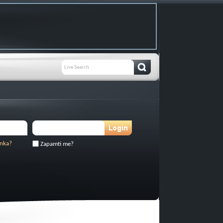
inka?
Zapamti me?