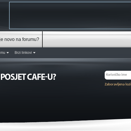
je novo na forumu?
rumu
Brzi linkovi
Zaboravljena loz