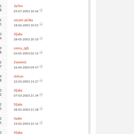
1
3aTmr
8
03-07-2003
10:46
1
sezam-picika
1
18-06-2003
10:01
0
Sljaka
4
28-05-2003
20:10
9
coma_zgb
8
04-05-2003
02:15
2
Zvonimir
7
26-04-2003
09:47
4
vivicav
8
22-03-2003
14:27
3
Sljaka
2
07-03-2003
21:34
2
Sljaka
5
28-02-2003
21:28
2
Vader
1
24-02-2003
22:15
0
Sljaka