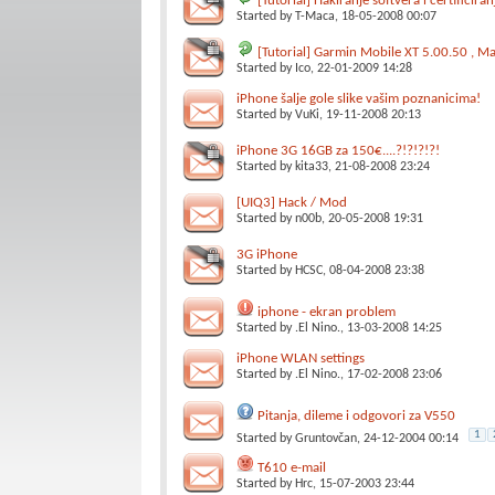
[Tutorial] Hakiranje softvera i certificira
Started by
T-Maca
, 18-05-2008 00:07
[Tutorial] Garmin Mobile XT 5.00.50 , Map
Started by
Ico
, 22-01-2009 14:28
iPhone šalje gole slike vašim poznanicima!
Started by
VuKi
, 19-11-2008 20:13
iPhone 3G 16GB za 150€....?!?!?!?!
Started by
kita33
, 21-08-2008 23:24
[UIQ3] Hack / Mod
Started by
n00b
, 20-05-2008 19:31
3G iPhone
Started by
HCSC
, 08-04-2008 23:38
iphone - ekran problem
Started by
.El Nino.
, 13-03-2008 14:25
iPhone WLAN settings
Started by
.El Nino.
, 17-02-2008 23:06
Pitanja, dileme i odgovori za V550
1
Started by
Gruntovčan
, 24-12-2004 00:14
T610 e-mail
Started by
Hrc
, 15-07-2003 23:44