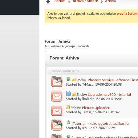
Forum
Arhiva / Smeće
Arhiva
Ako je ovo vaš prvi posjet, svakako pogledajte
pravila forum
izbornika ispod.
Forum:
Arhiva
Arhiva tema koje vrijedi sačuvati
Forum:
Arhiva
Naslov
/
Autor teme
Sticky:
Phoenix Service Software - insta
Started by
T-Maca
, 19-08-2007 20:09
Sticky:
Upgrade na v600 - tutorial
Started by
ihaladin
, 27-06-2004 15:05
Sticky:
Picture Uploader
Started by
Jamal
, 15-04-2003 01:42
[Tutorial] - kako potpisati aplikaciju
Started by
Ico
, 22-07-2007 09:29