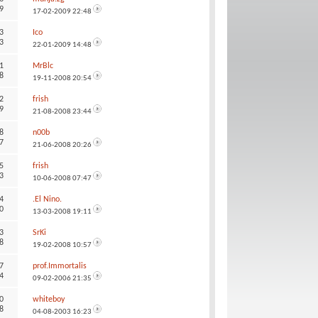
9
17-02-2009
22:48
3
Ico
3
22-01-2009
14:48
1
MrBlc
8
19-11-2008
20:54
2
frish
9
21-08-2008
23:44
8
n00b
7
21-06-2008
20:26
5
frish
3
10-06-2008
07:47
4
.El Nino.
0
13-03-2008
19:11
3
SrKi
8
19-02-2008
10:57
7
prof.Immortalis
4
09-02-2006
21:35
0
whiteboy
8
04-08-2003
16:23