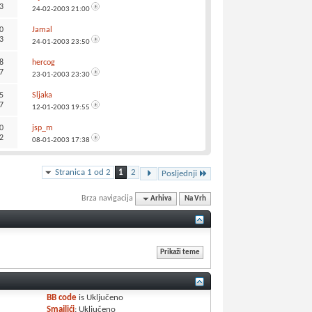
3
24-02-2003
21:00
0
Jamal
3
24-01-2003
23:50
8
hercog
7
23-01-2003
23:30
5
Sljaka
7
12-01-2003
19:55
0
jsp_m
2
08-01-2003
17:38
Stranica 1 od 2
1
2
Posljednji
Brza navigacija
Arhiva
Na Vrh
BB code
is
Uključeno
Smajlići
:
Uključeno