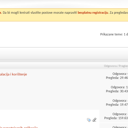
a
. Da bi mogli kreirati vlastite postove morate napraviti
besplatnu registraciju
. Za pregledav
Prikazane teme: 1 d
Odgovora
/
Pregle
Odgovora:
lacija i korištenje
Pregleda: 29.46
Odgovora:
1
Pregleda: 30.43
Odgovora:
Pregleda: 19.47
Odgovora:
Pregleda: 159.63
Odgovora: