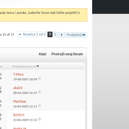
anje tema i poruka, izaberite forum koji želite posjetiti iz
Stranica 1 od 2
1
2
o 25 of 27
Posljednji
Alati
Pretraži ovaj forum
da
Posljednji post od
0
T-Maca
4
19-08-2007
20:09
2
akul23
8
28-06-2004
16:37
4
Mystique
5
16-04-2003
12:11
6
lb23211
5
23-06-2009
15:52
6
munja.zg