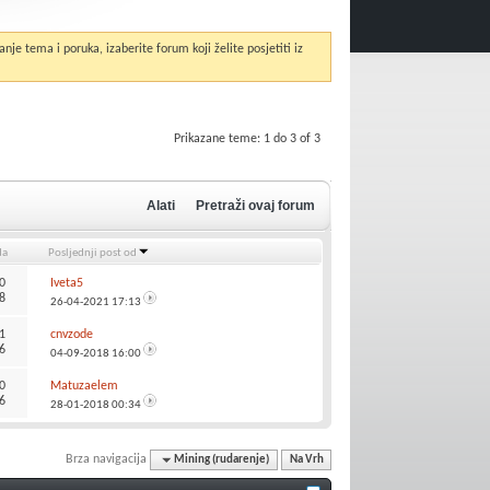
anje tema i poruka, izaberite forum koji želite posjetiti iz
Prikazane teme: 1 do 3 of 3
Alati
Pretraži ovaj forum
da
Posljednji post od
0
Iveta5
8
26-04-2021
17:13
1
cnvzode
6
04-09-2018
16:00
0
Matuzaelem
6
28-01-2018
00:34
Brza navigacija
Mining (rudarenje)
Na Vrh