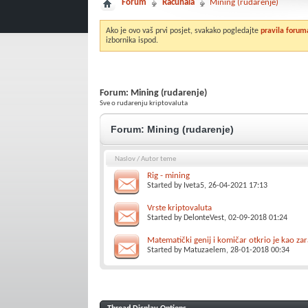
Forum
Računala
Mining (rudarenje)
Ako je ovo vaš prvi posjet, svakako pogledajte
pravila forum
izbornika ispod.
Forum:
Mining (rudarenje)
Sve o rudarenju kriptovaluta
Forum:
Mining (rudarenje)
Naslov
/
Autor teme
Rig - mining
Started by
Iveta5
, 26-04-2021 17:13
Vrste kriptovaluta
Started by
DelonteVest
, 02-09-2018 01:24
Matematički genij i komičar otkrio je kao zar
Started by
Matuzaelem
, 28-01-2018 00:34