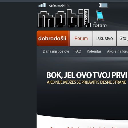
Forum
Iskustvo
Što 
Današnji postovi
FAQ
Kalendar
Akcije na fo