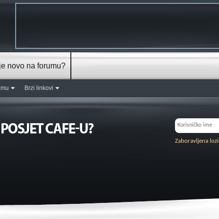
je novo na forumu?
rumu
Brzi linkovi
Zaboravljena loz