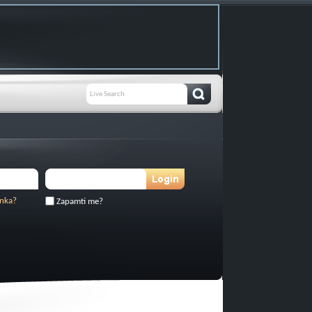
inka?
Zapamti me?