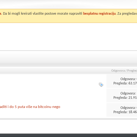
a
. Da bi mogli kreirati vlastite postove morate napraviti
besplatnu registraciju
. Za pregledav
Odgovora
/
Pregle
Odgovora:
Pregleda: 63.17
Odgovora:
Pregleda: 21.91
aditi i do 5 puta više na bitcoinu nego
Odgovora:
Pregleda: 18.46