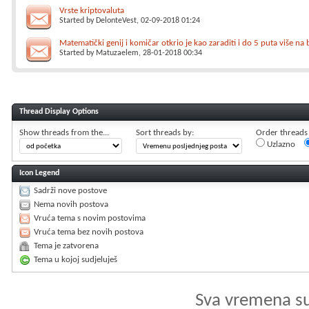
Vrste kriptovaluta
Started by
DelonteVest
, 02-09-2018 01:24
Matematički genij i komičar otkrio je kao zaraditi i do 5 puta više na
Started by
Matuzaelem
, 28-01-2018 00:34
Thread Display Options
Show threads from the...
Sort threads by:
Order threads i
Uzlazno
Icon Legend
Sadrži nove postove
Nema novih postova
Vruća tema s novim postovima
Vruća tema bez novih postova
Tema je zatvorena
Tema u kojoj sudjeluješ
Sva vremena s