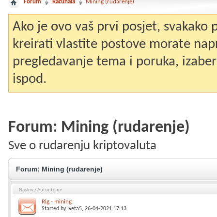
Forum
Računala
Mining (rudarenje)
Ako je ovo vaš prvi posjet, svakako
kreirati vlastite postove morate nap
pregledavanje tema i poruka, izaberit
ispod.
Forum:
Mining (rudarenje)
Sve o rudarenju kriptovaluta
Forum:
Mining (rudarenje)
Naslov
/
Autor teme
Rig - mining
Started by
Iveta5
, 26-04-2021 17:13