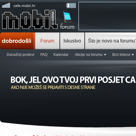
Forum
Iskustvo
Što je novo na forumu
Današnji postovi
FAQ
Kalendar
Akcije na forumu
Brzi linkovi