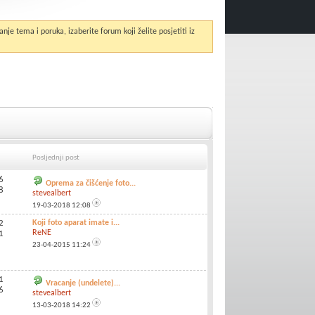
anje tema i poruka, izaberite forum koji želite posjetiti iz
Posljednji post
6
Oprema za čišćenje foto...
8
stevealbert
19-03-2018
12:08
2
Koji foto aparat imate i...
ReNE
1
23-04-2015
11:24
1
Vracanje (undelete)...
6
stevealbert
13-03-2018
14:22