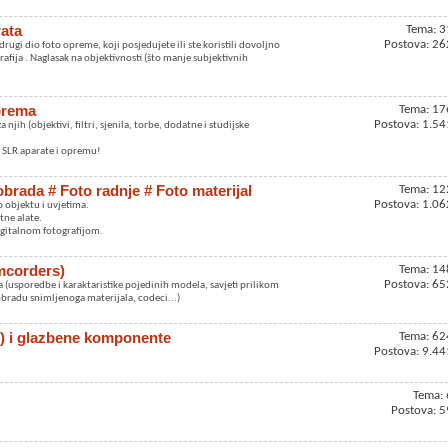
rata
Tema: 3
Postova: 26
 drugi dio foto opreme, koji posjedujete ili ste koristili dovoljno
fija . Naglasak na objektivnosti (što manje subjektivnih
oprema
Tema: 17
Postova: 1.54
jih (objektivi, filtri, sjenila, torbe, dodatne i studijske
 SLR aparate i opremu!
obrada # Foto radnje # Foto materijal
Tema: 12
Postova: 1.06
o objektu i uvjetima.
tne alate.
digitalnom fotografijom.
mcorders)
Tema: 14
Postova: 65
usporedbe i karaktaristike pojedinih modela, savjeti prilikom
bradu snimljenoga materijala, codeci...)
eo) i glazbene komponente
Tema: 62
Postova: 9.44
Tema: 
Postova: 5