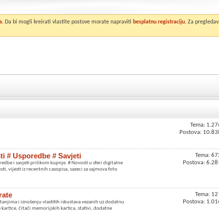
a
. Da bi mogli kreirati vlastite postove morate napraviti
besplatnu registraciju
. Za pregledav
Tema: 1.27
Postova: 10.83
sti # Usporedbe # Savjeti
Tema: 67
Postova: 6.28
dbe i savjeti prilikom kupnje. # Novosti u sferi digitalne
sti, vijesti iz recentnih casopisa, sazeci sa sajmova foto
rate
Tema: 12
Postova: 1.01
njima i iznošenju vlastitih iskustava vezanih uz dodatnu
kartice, čitači memorijskih kartica, stativi, dodatne