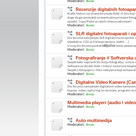
Moderatori:
Bimbi
Recenzije digitalnih fotoapa
Kratki testovi od strane forumaša (fotić ili bilo koji
dugo da ga upoznate) uz eventualne primjere fotogra
opaski). Copy/Paste sa raznih siteova zabranjen!
Moderatori:
Bimbi
SLR digitalni fotoaparati i 
Dio foruma namijenjen SLR digitalcima te opremi za n
bljeskalice, CO2 za čišćenje senzora, stativi ...).
U ovaj dio foruma postati
isključivo
teme vezane za
Moderatori:
Bimbi
Fotografiranje # Softverska 
Savjeti kako napraviti što bolju fotografiju, ovisno 
Software za obradu fotki i linkovi na korisne bespla
Savjeti o fotopapiru i foto-radnjama koje se bave 
Moderatori:
Bimbi
Digitalne Video Kamere (Ca
Dio foruma namijenjen digitalnim video kamerama (
kupnje, video capturing na racunala, programi za o
Moderatori:
Bimbi
Multimedia playeri (audio i vid
Moderatori:
Bimbi
Auto multimedija
Moderatori:
Bimbi