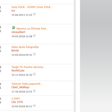
1
Sony DSLR - A350H (Sony DSLR...
Ico
2
15-06-2011
11:25
6
Oprema za čišćenje foto...
1
stevealbert
19-03-2018
12:08
2
Mala skola fotografije
Bimbi
2
11-03-2016
09:41
8
Tough TG-Tracker akciona...
NorthGate
2
15-11-2016
16:32
4
Tutorial: Kako popraviti...
Chief_Wolfinjo
1
17-10-2018
13:55
6
2 SAFE
Cile 1976
9
15-04-2018
20:51