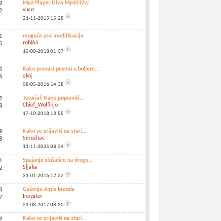
9
Mp3 Player Diva Mp3032w
vixus
2
21-11-2015
15:28
1
moguća ps4 modifikacija
robi64
5
10-08-2018
01:07
5
Kako pronaci pesmu u boljem...
akoj
6
08-05-2016
14:38
2
Tutorial: Kako popraviti...
Chief_Wolfinjo
8
17-10-2018
13:55
9
Kako se prijaviti na stari...
Smuchac
8
11-11-2025
08:34
1
Spajanje slušalice na drugu...
Sljaka
2
31-01-2016
12:22
8
Gašenje Amis branda
Inovator
7
21-08-2017
08:30
9
Kako se prijaviti na stari...