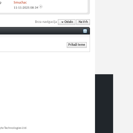
Smuchac
9
11-11-2025
08:34
Brza navigacija
Ostalo
Na Vrh
e Technologies Ltd.