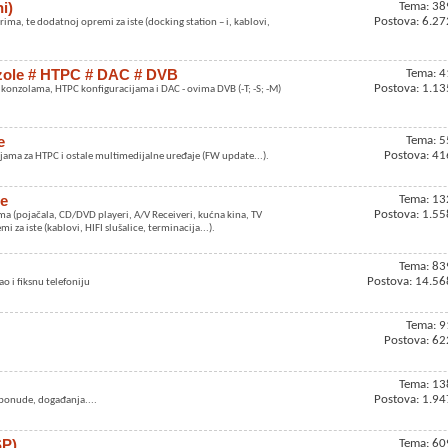
i)
Tema: 38
Postova: 6.27
ma, te dodatnoj opremi za iste (docking station – i, kablovi,
nzole # HTPC # DAC # DVB
Tema: 4
Postova: 1.13
onzolama, HTPC konfiguracijama i DAC - ovima DVB (-T; -S; -M)
e
Tema: 5
Postova: 41
ama za HTPC i ostale multimedijalne uređaje (FW update...).
te
Tema: 13
Postova: 1.55
(pojačala, CD/DVD playeri, A/V Receiveri, kućna kina, TV
i za iste (kablovi, HIFI slušalice, terminacija...).
Tema: 83
Postova: 14.56
ao i fiksnu telefoniju
Tema: 9
Postova: 62
Tema: 13
Postova: 1.94
, ponude, događanja....
SP)
Tema: 60