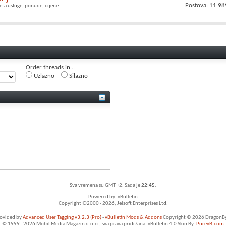
Postova: 11.98
eta usluge, ponude, cijene...
Order threads in...
Uzlazno
Silazno
Sva vremena su GMT +2. Sada je
22:45
.
Powered by: vBulletin
Copyright ©2000 - 2026, Jelsoft Enterprises Ltd.
rovided by
Advanced User Tagging v3.2.3 (Pro)
-
vBulletin Mods & Addons
Copyright © 2026 DragonByt
© 1999 - 2026 Mobil Media Magazin d.o.o., sva prava pridržana. vBulletin 4.0 Skin By:
PurevB.com