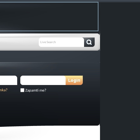
inka?
Zapamti me?