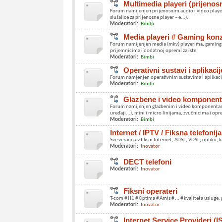
Multimedia playeri (prijenosn
Forum namijenjen prijenosnim audio i video playeri
slušalice za prijenosne player – e...).
Moderatori:
Bimbi
Media playeri # Gaming ko
Forum namijenjen media (mkv) playerima, gaming k
prijemnicima i dodatnoj opremi za iste.
Moderatori:
Bimbi
Operativni sustavi i aplikacij
Forum namjenjen operativnim sustavima i aplikacij
Moderatori:
Bimbi
Glazbene i video komponen
Forum namijenjen glazbenim i video komponentama 
uređaji...), mini i micro linijama, zvučnicima i oprem
Moderatori:
Bimbi
Internet / IPTV / Fiksna telefonija
Sve vezano uz fiksni Internet, ADSL, VDSL, optiku, k
Moderatori:
Inovator
DECT telefoni
Moderatori:
Inovator
Fiksni operateri
T-com # H1 # Optima # Amis # ... # kvaliteta usluge
Moderatori:
Inovator
Internet Service Provideri (I