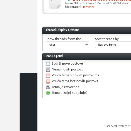
T-com / Iskon / Optima / Metronet / CARNet - kvalit
Moderatori:
Inovator
Thread Display Options
Show threads from the...
Sort threads by:
Icon Legend
Sadrži nove postove
Nema novih postova
Vruća tema s novim postovima
Vruća tema bez novih postova
Tema je zatvorena
Tema u kojoj sudjeluješ
User Alert System p