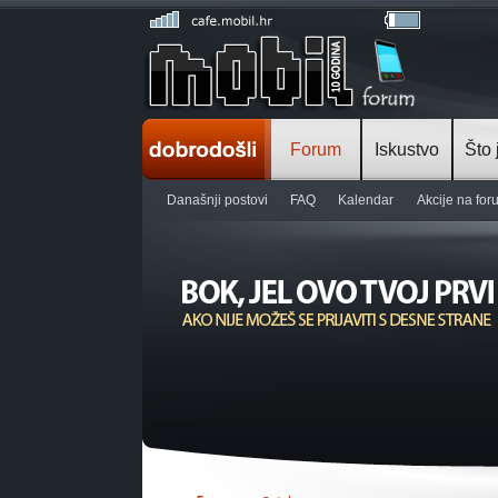
Forum
Iskustvo
Što 
Današnji postovi
FAQ
Kalendar
Akcije na fo