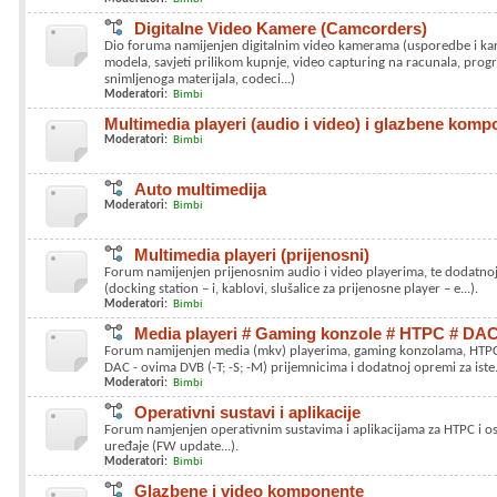
Digitalne Video Kamere (Camcorders)
Dio foruma namijenjen digitalnim video kamerama (usporedbe i kar
modela, savjeti prilikom kupnje, video capturing na racunala, prog
snimljenoga materijala, codeci...)
Moderatori:
Bimbi
Multimedia playeri (audio i video) i glazbene kom
Moderatori:
Bimbi
Auto multimedija
Moderatori:
Bimbi
Multimedia playeri (prijenosni)
Forum namijenjen prijenosnim audio i video playerima, te dodatnoj
(docking station – i, kablovi, slušalice za prijenosne player – e...).
Moderatori:
Bimbi
Media playeri # Gaming konzole # HTPC # DA
Forum namijenjen media (mkv) playerima, gaming konzolama, HTPC
DAC - ovima DVB (-T; -S; -M) prijemnicima i dodatnoj opremi za iste
Moderatori:
Bimbi
Operativni sustavi i aplikacije
Forum namjenjen operativnim sustavima i aplikacijama za HTPC i os
uređaje (FW update...).
Moderatori:
Bimbi
Glazbene i video komponente