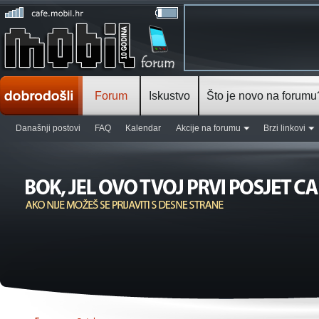
Forum
Iskustvo
Što je novo na forumu
Današnji postovi
FAQ
Kalendar
Akcije na forumu
Brzi linkovi