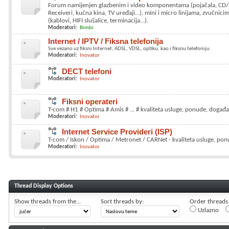
Forum namijenjen glazbenim i video komponentama (pojačala, CD/
Receiveri, kućna kina, TV uređaji...), mini i micro linijama, zvučnicim
(kablovi, HIFI slušalice, terminacija...).
Moderatori:
Bimbi
Internet / IPTV / Fiksna telefonija
Sve vezano uz fiksni Internet, ADSL, VDSL, optiku, kao i fiksnu telefoniju
Moderatori:
Inovator
DECT telefoni
Moderatori:
Inovator
Fiksni operateri
T-com # H1 # Optima # Amis # ... # kvaliteta usluge, ponude, događan
Moderatori:
Inovator
Internet Service Provideri (ISP)
T-com / Iskon / Optima / Metronet / CARNet - kvaliteta usluge, ponu
Moderatori:
Inovator
Thread Display Options
Show threads from the...
Sort threads by:
Order threads i
Uzlazno