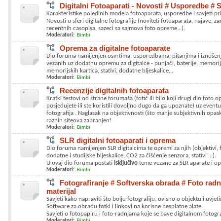
Digitalni Fotoaparati - Novosti # Usporedbe # S
Karakteristike pojedinih modela fotoaparata, usporedbe i savjeti pr
Novosti u sferi digitalne fotografije (noviteti fotoaparata, najave, zani
recentnih casopisa, sazeci sa sajmova foto opreme...).
Moderatori:
Bimbi
Oprema za digitalne fotoaparate
Dio foruma namijenjen osvrtima, usporedbama, pitanjima i iznošenju
vezanih uz dodatnu opremu za digitalce - punjači, baterije, memorijs
memorijskih kartica, stativi, dodatne bljeskalice...
Moderatori:
Bimbi
Recenzije digitalnih fotoaparata
Kratki testovi od strane forumaša (fotić ili bilo koji drugi dio foto o
posjedujete ili ste koristili dovoljno dugo da ga upoznate) uz event
fotografija . Naglasak na objektivnosti (što manje subjektivnih opas
raznih siteova zabranjen!
Moderatori:
Bimbi
SLR digitalni fotoaparati i oprema
Dio foruma namijenjen SLR digitalcima te opremi za njih (objektivi, fil
dodatne i studijske bljeskalice, CO2 za čišćenje senzora, stativi ...).
U ovaj dio foruma postati
isključivo
teme vezane za SLR aparate i o
Moderatori:
Bimbi
Fotografiranje # Softverska obrada # Foto radn
materijal
Savjeti kako napraviti što bolju fotografiju, ovisno o objektu i uvjet
Software za obradu fotki i linkovi na korisne besplatne alate.
Savjeti o fotopapiru i foto-radnjama koje se bave digitalnom fotogr
Moderatori:
Bimbi