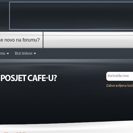
je novo na forumu?
rumu
Brzi linkovi
Zaboravljena loz