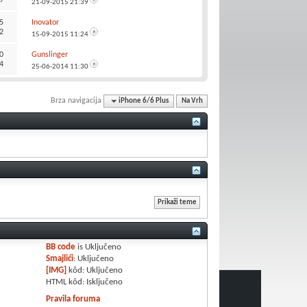
21-09-2015
21:39
5
Inovator
2
15-09-2015
11:24
0
Gunslinger
4
25-06-2014
11:30
Brza navigacija
iPhone 6/6 Plus
Na Vrh
BB code
is
Uključeno
Smajlići
:
Uključeno
[IMG]
kôd:
Uključeno
HTML kôd:
Isključeno
Pravila foruma