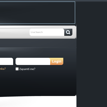
inka?
Zapamti me?