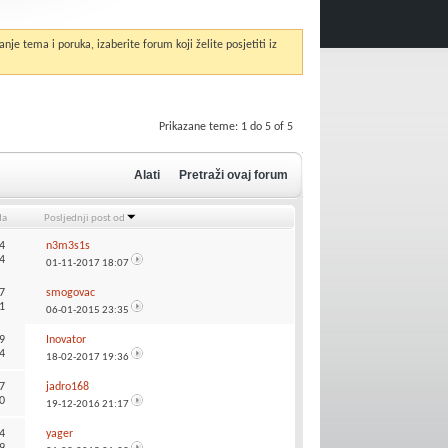
anje tema i poruka, izaberite forum koji želite posjetiti iz
Prikazane teme: 1 do 5 of 5
Alati
Pretraži ovaj forum
da
Posljednji post od
4
n3m3s1s
4
01-11-2017
18:07
7
smogovac
1
06-01-2015
23:35
9
Inovator
4
18-02-2017
19:36
7
jadro168
0
19-12-2016
21:17
4
yager
9