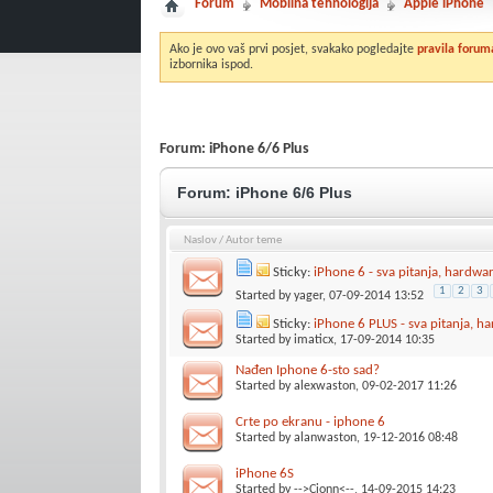
Forum
Mobilna tehnologija
Apple iPhone
Ako je ovo vaš prvi posjet, svakako pogledajte
pravila forum
izbornika ispod.
Forum:
iPhone 6/6 Plus
Forum:
iPhone 6/6 Plus
Naslov
/
Autor teme
Sticky:
iPhone 6 - sva pitanja, hardwar
1
2
3
Started by
yager
, 07-09-2014 13:52
Sticky:
iPhone 6 PLUS - sva pitanja, ha
Started by
imaticx
, 17-09-2014 10:35
Nađen Iphone 6-sto sad?
Started by
alexwaston
, 09-02-2017 11:26
Crte po ekranu - iphone 6
Started by
alanwaston
, 19-12-2016 08:48
iPhone 6S
Started by
-->Cionn<--
, 14-09-2015 14:23