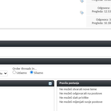
Odgovora:
Pregleda: 12.53
Odgovora:
1
Pregleda: 10.18
Order threads in...
Uzlazno
Silazno
Pravila postanja
Ne možeš
stvarati nove teme
Ne možeš
odgovarati na postove
Ne možeš
slati privitke
Ne možeš
mijenjati svoje postove