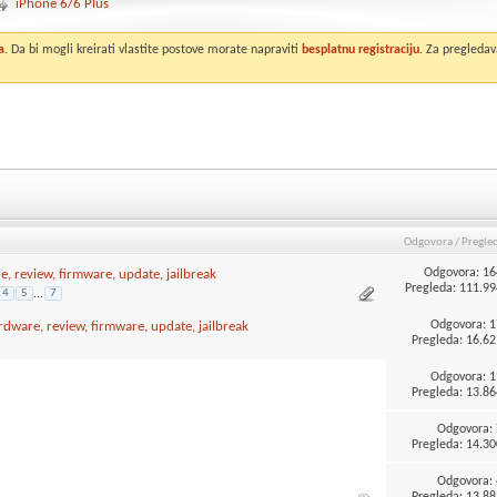
iPhone 6/6 Plus
a
. Da bi mogli kreirati vlastite postove morate napraviti
besplatnu registraciju
. Za pregledav
Odgovora
/
Pregle
Odgovora:
16
e, review, firmware, update, jailbreak
Pregleda: 111.99
4
5
...
7
Odgovora:
1
rdware, review, firmware, update, jailbreak
Pregleda: 16.62
Odgovora:
1
Pregleda: 13.86
Odgovora:
Pregleda: 14.30
Odgovora:
Pregleda: 13.88