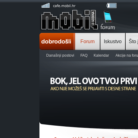
Forum
Iskustvo
Što 
Današnji postovi
FAQ
Kalendar
Akcije na fo