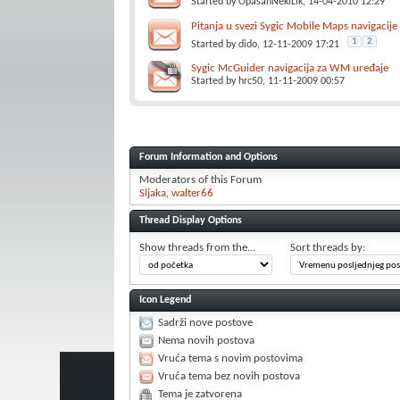
Started by
OpasanNekiLik
, 14-04-2010 12:29
Pitanja u svezi Sygic Mobile Maps navigacij
1
2
Started by
dido
, 12-11-2009 17:21
Sygic McGuider navigacija za WM uređaje
Started by
hrc50
, 11-11-2009 00:57
Forum Information and Options
Moderators of this Forum
Sljaka
walter66
Thread Display Options
Show threads from the...
Sort threads by:
Icon Legend
Sadrži nove postove
Nema novih postova
Vruća tema s novim postovima
Vruća tema bez novih postova
Tema je zatvorena