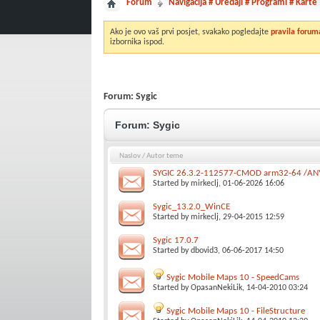
Forum
Navigacija # Uređaji # Programi # Karte
Ako je ovo vaš prvi posjet, svakako pogledajte
pravila forum
izbornika ispod.
Forum:
Sygic
Forum:
Sygic
Naslov
/
Autor teme
SYGIC 26.3.2-112577-CMOD arm32-64 /AN
Started by
mirkeclj
, 01-06-2026 16:06
Sygic_13.2.0_WinCE
Started by
mirkeclj
, 29-04-2015 12:59
Sygic 17.0.7
Started by
dbovid3
, 06-06-2017 14:50
Sygic Mobile Maps 10 - SpeedCams
Started by
OpasanNekiLik
, 14-04-2010 03:24
Sygic Mobile Maps 10 - FileStructure