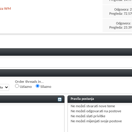
e za WM
Odgovora:
2
Pregleda: 72.57
Odgovora:
Pregleda: 23.39
Order threads in...
Uzlazno
Silazno
Pravila postanja
Ne možeš
stvarati nove teme
Ne možeš
odgovarati na postove
Ne možeš
slati privitke
Ne možeš
mijenjati svoje postove