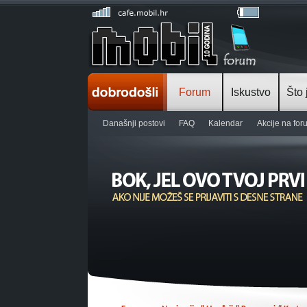
Forum
Iskustvo
Što 
Današnji postovi
FAQ
Kalendar
Akcije na fo