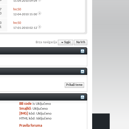
15-04-2010
09:04
7
hrc50
0
12-04-2010
15:00
3
hrc50
1
17-01-2010
02:12
Brza navigacija
Sygic
Na Vrh
BB code
is
Uključeno
Smajlići
:
Uključeno
[IMG]
kôd:
Uključeno
HTML kôd:
Isključeno
Pravila foruma