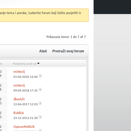
anje tema i poruka, izaberite forum koji želite posjetiti iz
Prikazane teme: 1 do 7 of 7
Alati
Pretraži ovaj forum
da
Posljednji post od
0
mirkeclj
9
01-06-2026
16:06
2
mirkeclj
6
09-09-2018
17:35
2
dbovid3
0
12-06-2017
12:03
2
Riddick
0
24-12-2012
21:30
2
OpasanNekiLik
3