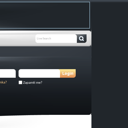
inka?
Zapamti me?