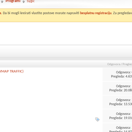
Programi
Sygic
a
. Da bi mogli kreirati vlastite postove morate napraviti
besplatnu registraciju
. Za pregledav
Odgovora
/
Pregle
YMAP TRAFFIC)
Odgovora:
Pregleda: 4.63
Odgovora:
Pregleda: 20.08
Odgovora:
Pregleda: 13.53
Odgovora:
Pregleda: 19.01
Odgovora:
Pregleda: 14.97