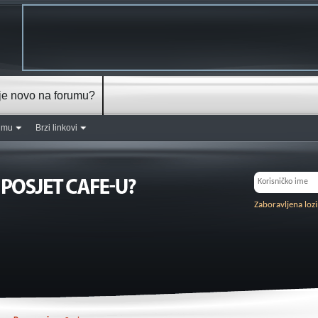
je novo na forumu?
rumu
Brzi linkovi
Zaboravljena loz