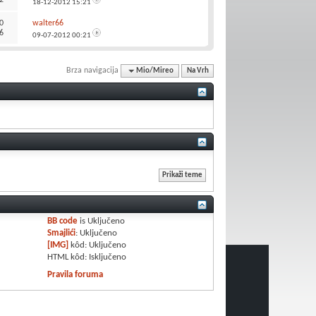
18-12-2012
15:21
0
walter66
6
09-07-2012
00:21
Brza navigacija
Mio/Mireo
Na Vrh
BB code
is
Uključeno
Smajlići
:
Uključeno
[IMG]
kôd:
Uključeno
HTML kôd:
Isključeno
Pravila foruma