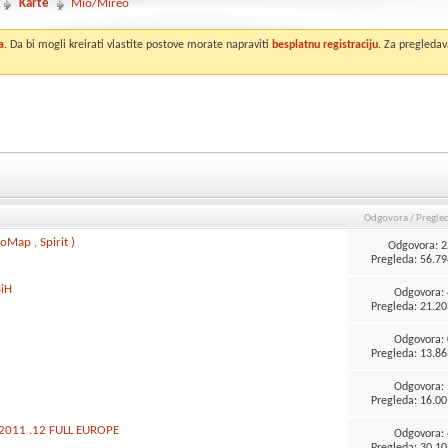
Karte
Mio/Mireo
a
. Da bi mogli kreirati vlastite postove morate napraviti
besplatnu registraciju
. Za pregledav
Odgovora
/
Pregle
Map , Spirit )
Odgovora:
2
Pregleda: 56.79
BiH
Odgovora:
Pregleda: 21.20
Odgovora:
Pregleda: 13.86
Odgovora:
Pregleda: 16.00
A 2011 .12 FULL EUROPE
Odgovora:
Pregleda: 30.10