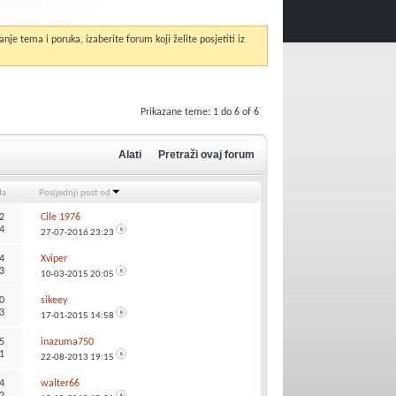
anje tema i poruka, izaberite forum koji želite posjetiti iz
Prikazane teme: 1 do 6 of 6
Alati
Pretraži ovaj forum
da
Posljednji post od
2
Cile 1976
4
27-07-2016
23:23
4
Xviper
3
10-03-2015
20:05
0
sikeey
3
17-01-2015
14:58
5
inazuma750
1
22-08-2013
19:15
4
walter66
2