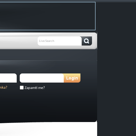
inka?
Zapamti me?