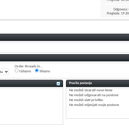
Odgovora:
Pregleda: 19.20
Order threads in...
Uzlazno
Silazno
Pravila postanja
Ne možeš
stvarati nove teme
Ne možeš
odgovarati na postove
Ne možeš
slati privitke
Ne možeš
mijenjati svoje postove