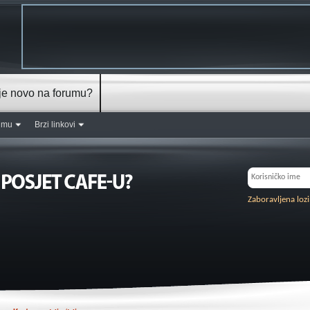
je novo na forumu?
rumu
Brzi linkovi
Zaboravljena loz