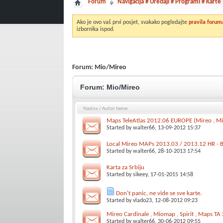
Forum
Navigacija # Uređaji # Programi # Karte
Ako je ovo vaš prvi posjet, svakako pogledajte
pravila forum
izbornika ispod.
Forum:
Mio/Mireo
Forum:
Mio/Mireo
Naslov
/
Autor teme
Maps TeleAtlas 2012.06 EUROPE (Mireo , Mio
Started by
walter66
, 13-09-2012 15:37
Local Mireo MAPs 2013.03 / 2013.12 HR - 
Started by
walter66
, 28-10-2013 17:54
Karta za Srbiju
Started by
sikeey
, 17-01-2015 14:58
Don't panic, ne vide se sve karte.
Started by
vlado23
, 12-08-2012 09:23
Mireo Cardinale , Miomap , Spirit , Maps T
Started by
walter66
, 30-06-2012 09:55