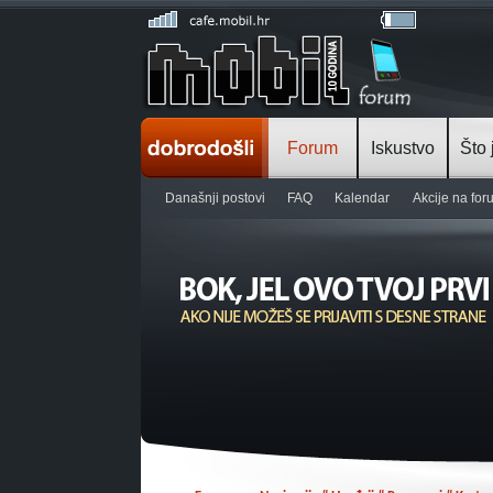
Forum
Iskustvo
Što 
Današnji postovi
FAQ
Kalendar
Akcije na fo