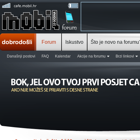
Forum
Iskustvo
Što je novo na forumu
Današnji postovi
FAQ
Kalendar
Akcije na forumu
Brzi linkovi