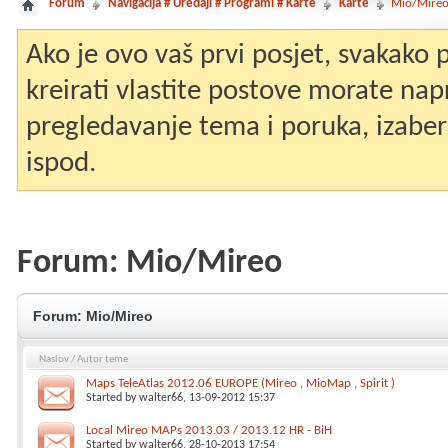
Forum
Navigacija # Uređaji # Programi # Karte
Karte
Mio/Mire
Ako je ovo vaš prvi posjet, svakako
kreirati vlastite postove morate nap
pregledavanje tema i poruka, izaberit
ispod.
Forum:
Mio/Mireo
Forum:
Mio/Mireo
Naslov
/
Autor teme
Maps TeleAtlas 2012.06 EUROPE (Mireo , MioMap , Spirit )
Started by
walter66
, 13-09-2012 15:37
Local Mireo MAPs 2013.03 / 2013.12 HR - BiH
Started by
walter66
, 28-10-2013 17:54