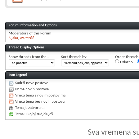
Forum Information and Options
Moderators of this Forum
Sljaka
walter66
Thread Display Options
Show threads from the...
Sort threads by:
Order threads i
Uzlazno
Icon Legend
Sadrži nove postove
Nema novih postova
Vruća tema s novim postovima
Vruća tema bez novih postova
Tema je zatvorena
Tema u kojoj sudjeluješ
Sva vremena s