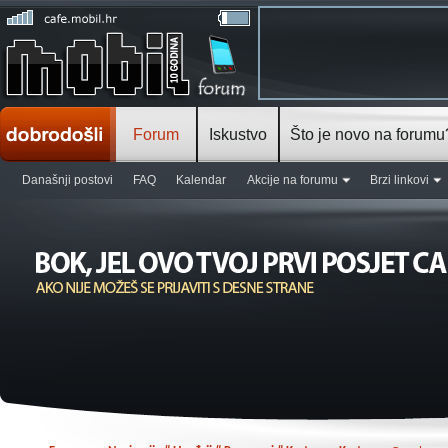
Forum
Iskustvo
Što je novo na forumu
Današnji postovi
FAQ
Kalendar
Akcije na forumu
Brzi linkovi