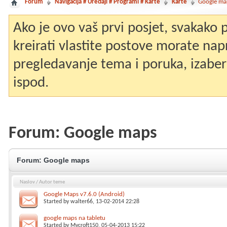
Forum
Navigacija # Uređaji # Programi # Karte
Karte
Google ma
Ako je ovo vaš prvi posjet, svakako
kreirati vlastite postove morate nap
pregledavanje tema i poruka, izaberit
ispod.
Forum:
Google maps
Forum:
Google maps
Naslov
/
Autor teme
Google Maps v7.6.0 (Android)
Started by
walter66
, 13-02-2014 22:28
google maps na tabletu
Started by
Mycroft150
, 05-04-2013 15:22