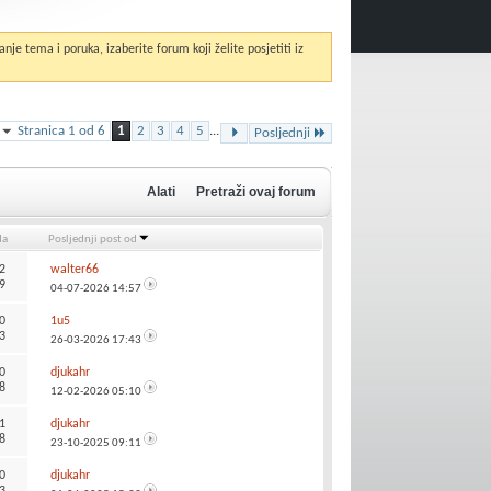
anje tema i poruka, izaberite forum koji želite posjetiti iz
Stranica 1 od 6
1
2
3
4
5
...
Posljednji
Alati
Pretraži ovaj forum
da
Posljednji post od
2
walter66
9
04-07-2026
14:57
0
1u5
3
26-03-2026
17:43
0
djukahr
8
12-02-2026
05:10
1
djukahr
8
23-10-2025
09:11
0
djukahr
3