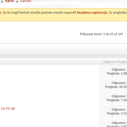
Karte
Garmin
a
. Da bi mogli kreirati vlastite postove morate napraviti
besplatnu registraciju
. Za pregledav
Prikazane teme: 1 do 25 of 147
Odgovora
/
Pregle
Odgovora:
Pregleda: 1.08
Odgovora:
Pregleda: 10.35
Odgovora:
Pregleda: 7.24
- 14.70 GB
Odgovora:
Pregleda: 7.11
Odgovora:
Pregleda: 7.97