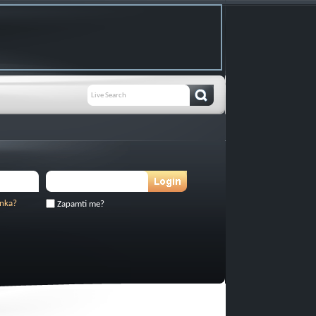
inka?
Zapamti me?