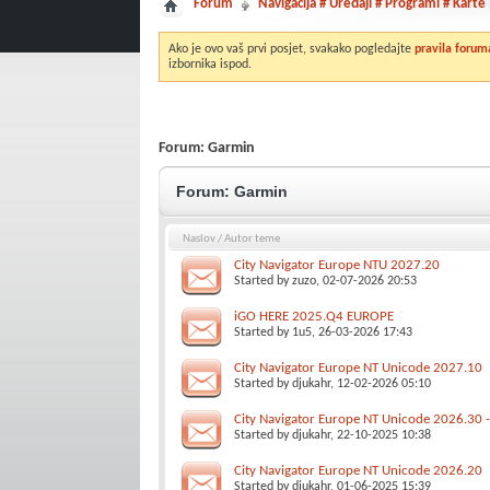
Forum
Navigacija # Uređaji # Programi # Karte
Ako je ovo vaš prvi posjet, svakako pogledajte
pravila forum
izbornika ispod.
Forum:
Garmin
Forum:
Garmin
Naslov
/
Autor teme
City Navigator Europe NTU 2027.20
Started by
zuzo
, 02-07-2026 20:53
iGO HERE 2025.Q4 EUROPE
Started by
1u5
, 26-03-2026 17:43
City Navigator Europe NT Unicode 2027.10
Started by
djukahr
, 12-02-2026 05:10
City Navigator Europe NT Unicode 2026.30 
Started by
djukahr
, 22-10-2025 10:38
City Navigator Europe NT Unicode 2026.20
Started by
djukahr
, 01-06-2025 15:39