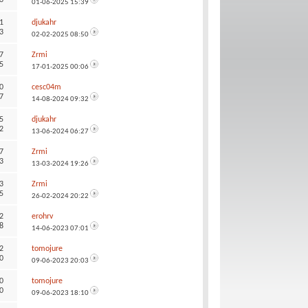
01-06-2025
15:39
1
djukahr
3
02-02-2025
08:50
7
Zrmi
5
17-01-2025
00:06
0
cesc04m
7
14-08-2024
09:32
5
djukahr
2
13-06-2024
06:27
7
Zrmi
3
13-03-2024
19:26
3
Zrmi
5
26-02-2024
20:22
2
erohrv
8
14-06-2023
07:01
2
tomojure
0
09-06-2023
20:03
0
tomojure
0
09-06-2023
18:10