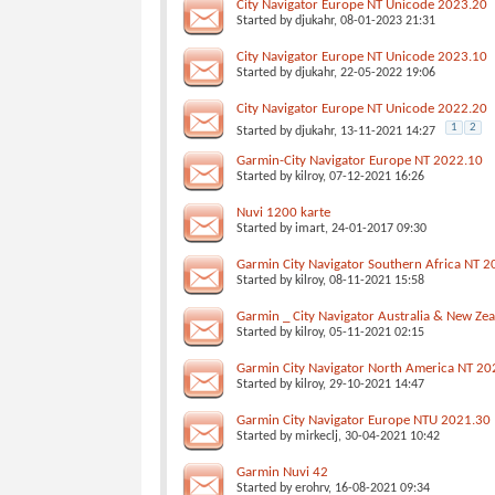
City Navigator Europe NT Unicode 2023.20
Started by
djukahr
, 08-01-2023 21:31
City Navigator Europe NT Unicode 2023.10
Started by
djukahr
, 22-05-2022 19:06
City Navigator Europe NT Unicode 2022.20
1
2
Started by
djukahr
, 13-11-2021 14:27
Garmin-City Navigator Europe NT 2022.10
Started by
kilroy
, 07-12-2021 16:26
Nuvi 1200 karte
Started by
imart
, 24-01-2017 09:30
Garmin City Navigator Southern Africa NT 
Started by
kilroy
, 08-11-2021 15:58
Garmin _ City Navigator Australia & New Ze
Started by
kilroy
, 05-11-2021 02:15
Garmin City Navigator North America NT 20
Started by
kilroy
, 29-10-2021 14:47
Garmin City Navigator Europe NTU 2021.30
Started by
mirkeclj
, 30-04-2021 10:42
Garmin Nuvi 42
Started by
erohrv
, 16-08-2021 09:34