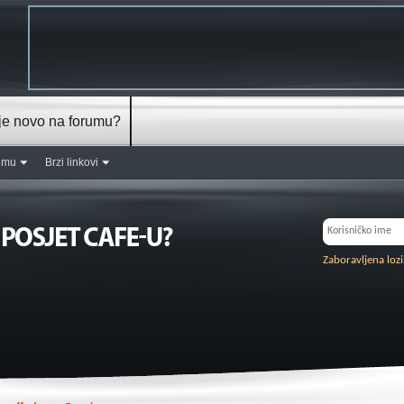
je novo na forumu?
rumu
Brzi linkovi
Zaboravljena loz