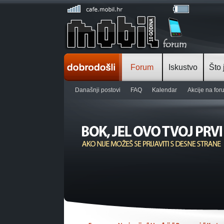
Forum
Iskustvo
Što 
Današnji postovi
FAQ
Kalendar
Akcije na fo