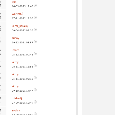
5
1u5
2
14-03-2023
19:40
4
walter66
5
17-11-2022
15:20
9
kami_karakaj
2
06-04-2022
07:26
3
suhoy
4
16-12-2021
08:57
2
imart
9
05-12-2021
00:41
0
kilroy
9
08-11-2021
15:58
0
kilroy
5
05-11-2021
02:15
0
kilroy
5
29-10-2021
14:47
2
mirkeclj
0
27-09-2021
12:49
2
erohrv
8