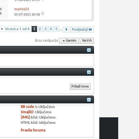
17-08-2021
14:59
4
mario123
6
05-07-2021
20:58
Stranica 1 od 6
1
2
3
4
5
...
Posljednji
Brza navigacija
Garmin
Na Vrh
BB code
is
Uključeno
Smajlići
:
Uključeno
[IMG]
kôd:
Uključeno
HTML kôd:
Isključeno
Pravila foruma