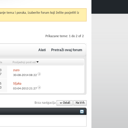
anje tema i poruka, izaberite forum koji želite posjetiti iz
Prikazane teme: 1 do 2 of 2
Alati
Pretraži ovaj forum
da
Posljednji post od
3
zuzo
7
30-08-2014
08:22
5
Sljaka
3
03-04-2013
21:27
Brza navigacija
Ostali
Na Vrh