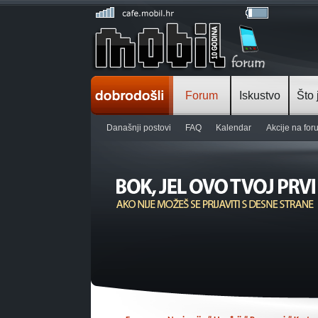
Forum
Iskustvo
Što 
Današnji postovi
FAQ
Kalendar
Akcije na fo