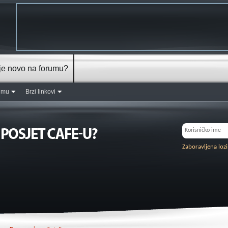
je novo na forumu?
rumu
Brzi linkovi
Zaboravljena loz