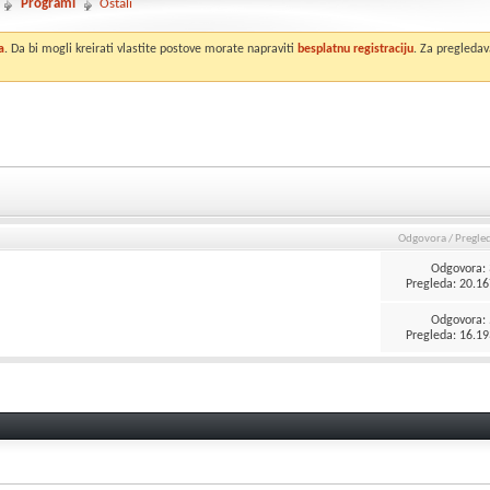
Programi
Ostali
a
. Da bi mogli kreirati vlastite postove morate napraviti
besplatnu registraciju
. Za pregledav
Odgovora
/
Pregle
Odgovora:
Pregleda: 20.16
Odgovora:
Pregleda: 16.19