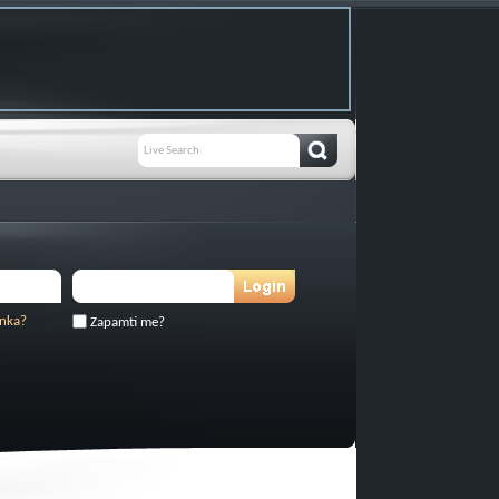
inka?
Zapamti me?