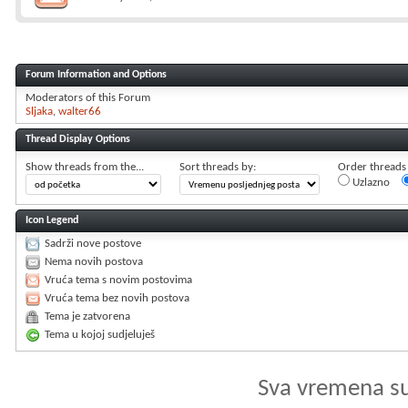
Forum Information and Options
Moderators of this Forum
Sljaka
walter66
Thread Display Options
Show threads from the...
Sort threads by:
Order threads i
Uzlazno
Icon Legend
Sadrži nove postove
Nema novih postova
Vruća tema s novim postovima
Vruća tema bez novih postova
Tema je zatvorena
Tema u kojoj sudjeluješ
Sva vremena s