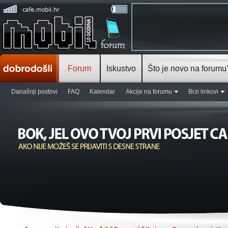
Forum
Iskustvo
Što je novo na forumu
Današnji postovi
FAQ
Kalendar
Akcije na forumu
Brzi linkovi