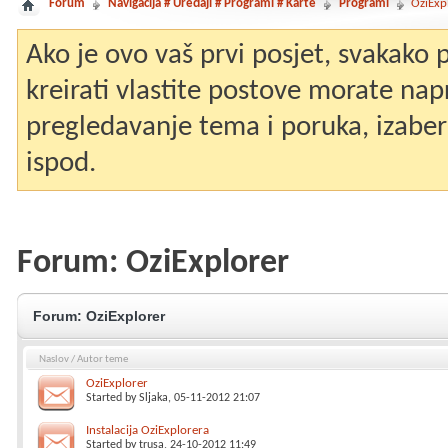
Forum
Navigacija # Uređaji # Programi # Karte
Programi
OziExp
Ako je ovo vaš prvi posjet, svakako
kreirati vlastite postove morate nap
pregledavanje tema i poruka, izaberit
ispod.
Forum:
OziExplorer
Forum:
OziExplorer
Naslov
/
Autor teme
OziExplorer
Started by
Sljaka
, 05-11-2012 21:07
Instalacija OziExplorera
Started by
trusa
, 24-10-2012 11:49