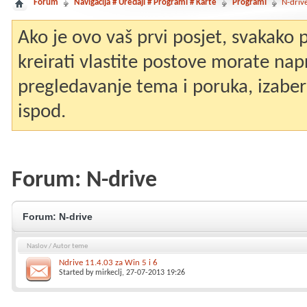
Forum
Navigacija # Uređaji # Programi # Karte
Programi
N-driv
Ako je ovo vaš prvi posjet, svakako
kreirati vlastite postove morate nap
pregledavanje tema i poruka, izaberit
ispod.
Forum:
N-drive
Forum:
N-drive
Naslov
/
Autor teme
Ndrive 11.4.03 za Win 5 i 6
Started by
mirkeclj
, 27-07-2013 19:26