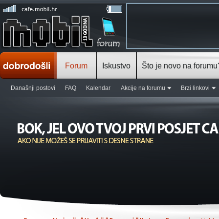
Forum
Iskustvo
Što je novo na forumu
Današnji postovi
FAQ
Kalendar
Akcije na forumu
Brzi linkovi