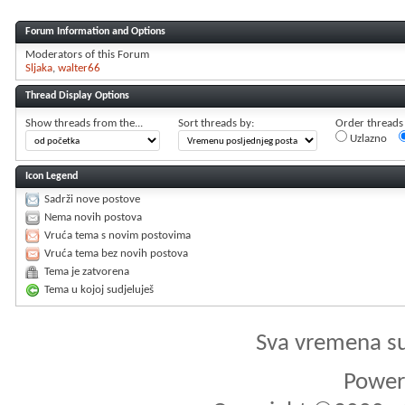
Forum Information and Options
Moderators of this Forum
Sljaka
walter66
Thread Display Options
Show threads from the...
Sort threads by:
Order threads i
Uzlazno
Icon Legend
Sadrži nove postove
Nema novih postova
Vruća tema s novim postovima
Vruća tema bez novih postova
Tema je zatvorena
Tema u kojoj sudjeluješ
Sva vremena s
Powere