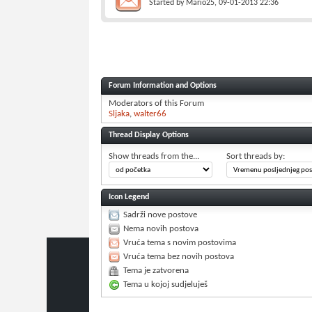
Started by
Mario25
, 09-01-2013 22:36
Forum Information and Options
Moderators of this Forum
Sljaka
walter66
Thread Display Options
Show threads from the...
Sort threads by:
Icon Legend
Sadrži nove postove
Nema novih postova
Vruća tema s novim postovima
Vruća tema bez novih postova
Tema je zatvorena
Tema u kojoj sudjeluješ