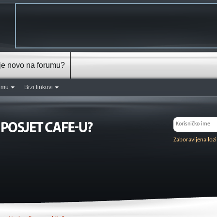
je novo na forumu?
rumu
Brzi linkovi
Zaboravljena loz