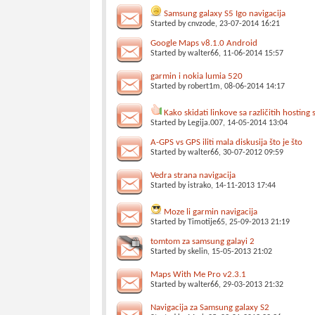
Samsung galaxy S5 Igo navigacija
Started by
cnvzode
, 23-07-2014 16:21
Google Maps v8.1.0 Android
Started by
walter66
, 11-06-2014 15:57
garmin i nokia lumia 520
Started by
robert1m
, 08-06-2014 14:17
Kako skidati linkove sa različitih hosting 
Started by
Legija.007
, 14-05-2014 13:04
A-GPS vs GPS iliti mala diskusija što je što
Started by
walter66
, 30-07-2012 09:59
Vedra strana navigacija
Started by
istrako
, 14-11-2013 17:44
Moze li garmin navigacija
Started by
Timotije65
, 25-09-2013 21:19
tomtom za samsung galayi 2
Started by
skelin
, 15-05-2013 21:02
Maps With Me Pro v2.3.1
Started by
walter66
, 29-03-2013 21:32
Navigacija za Samsung galaxy S2