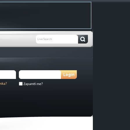
inka?
Zapamti me?