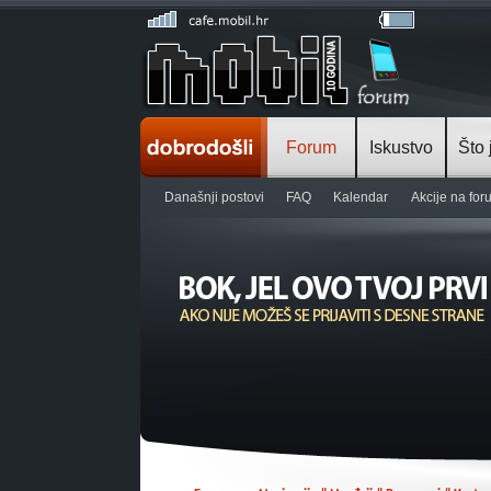
Forum
Iskustvo
Što 
Današnji postovi
FAQ
Kalendar
Akcije na fo