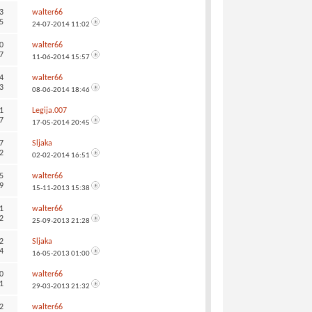
3
walter66
5
24-07-2014
11:02
0
walter66
7
11-06-2014
15:57
4
walter66
3
08-06-2014
18:46
1
Legija.007
7
17-05-2014
20:45
7
Sljaka
2
02-02-2014
16:51
5
walter66
9
15-11-2013
15:38
1
walter66
2
25-09-2013
21:28
2
Sljaka
4
16-05-2013
01:00
0
walter66
1
29-03-2013
21:32
2
walter66