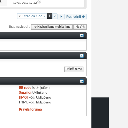
8
10-01-2013
12:22
Stranica 1 od 2
1
2
Posljednji
Brza navigacija
Navigacija na mobitelima
Na Vrh
BB code
is
Uključeno
Smajlići
:
Uključeno
[IMG]
kôd:
Uključeno
HTML kôd:
Isključeno
Pravila foruma