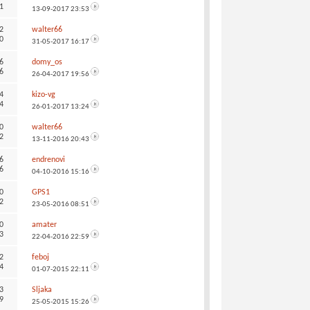
1
13-09-2017
23:53
2
walter66
0
31-05-2017
16:17
6
domy_os
6
26-04-2017
19:56
4
kizo-vg
4
26-01-2017
13:24
0
walter66
2
13-11-2016
20:43
6
endrenovi
6
04-10-2016
15:16
0
GPS1
2
23-05-2016
08:51
0
amater
3
22-04-2016
22:59
2
feboj
4
01-07-2015
22:11
3
Sljaka
9
25-05-2015
15:26