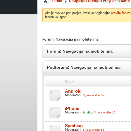
Forum
Navigacija # Uređaji # Programi # Karte
Ako je ovo vaš prvi posjet, svakako pogledajte
pravila forum
izbornika ispod.
Forum:
Navigacija na mobitelima
Forum:
Navigacija na mobitelima
Podforumi:
Navigacija na mobitelima
Naslov
Android
Moderatori:
Sljaka
walter66
iPhone
Moderatori:
imaticx
Sljaka
walter66
Symbian
Moderatori:
Sljaka
walter66