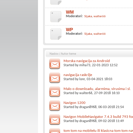
WM
Moderatori:
Sljaka
walter66
WP
Moderatori:
Sljaka
walter66
Naslov
/
Autor teme
Morska navigacija za Android
Started by
miha73
, 22-01-2023 12:52
navigacija raskržje
Started by
lore
, 03-04-2021 18:03
Malo o downloadu, alarmima, virusima i sl.
Started by
walter66
, 27-09-2018 16:10
Navigon 1200
Started by
dragan8968
, 06-03-2018 21:54
Navigon MobileNavigator 7.4.3 build 793 f
Started by
dragan8968
, 09-02-2018 11:49
tom tom na mobitelu ili klasicna tom tom nav