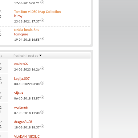
17-08-2015
00:21
6
TomTom v1080 Map Collection
kilroy
9
23-11-2021
17:37
3
Nokia lumia 635
tomojure
9
19-04-2018
16:55
da
Posljednji post od
1
walter66
3
24-01-2023
16:26
1
Legija.007
0
03-10-2022
03:08
1
Sljaka
7
06-10-2018
13:57
2
walter66
1
07-03-2018
14:38
9
dragan8968
1
18-02-2018
18:37
4
VLADAN NIKOLIC