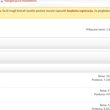
Navigacija na mobitelima
a
. Da bi mogli kreirati vlastite postove morate napraviti
besplatnu registraciju
. Za pregledav
Prikazane teme: 1 d
Tema: 31
Postova: 7.23
Tema: 2
Postova: 47
Tema: 5
Postova: 6.65