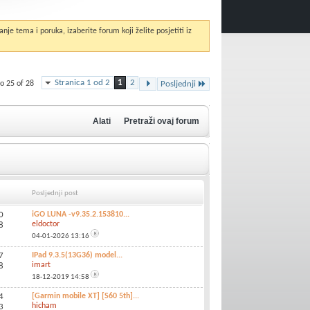
anje tema i poruka, izaberite forum koji želite posjetiti iz
Stranica 1 od 2
1
2
o 25 of 28
Posljednji
Alati
Pretraži ovaj forum
Posljednji post
0
iGO LUNA -v9.35.2.153810...
eldoctor
8
04-01-2026
13:16
7
IPad 9.3.5(13G36) model...
imart
8
18-12-2019
14:58
4
[Garmin mobile XT] [S60 5th]...
hicham
3