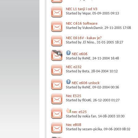
NEC L1 tanji i od V3
Started by
Vepar
, 05-09-2005 09:13
NEC C616 Software
Started by
VukovicDamir
, 29-11-2005 17:08
NEC E616V - kakav je?
Started by
.El Nino.
, 31-01-2005 18:27
NEC e606
Started by
ReNE
, 24-11-2004 16:48
NEC e232
Started by
Beta
, 28-04-2004 10:12
NEC e606 unlock
Started by
ReNE
, 09-02-2004 00:36
Nec E525
Started by
flOoKi
, 26-12-2003 01:27
nec e525
Started by
nokia fan
, 14-08-2003 10:30
Nec e808
Started by
sezam-picika
, 09-06-2003 08:32