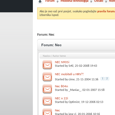
Forum
Mobilna tehnologija
Ostalo
Non
Ako je ovo vaš prvi posjet, svakako pogledajte
pravila forum
izbornika ispod.
Forum:
Nec
Forum:
Nec
Naslov
/
Autor teme
NEC N905i
Started by
SrKi
, 25-02-2008 19:43
NEC mobiteli u HRV?!
1
2
Started by
cime
, 21-11-2004 11:36
Nec 804n
Started by
_Maniac_
, 02-01-2007 15:58
NEC n 22i
Started by
Optimist
, 19-12-2006 02:13
Nec
Started by
igor-ri
, 20-01-2006 10:16