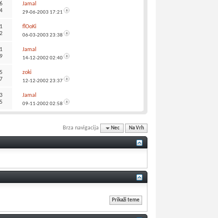
6
Jamal
4
29-06-2003
17:21
1
flOoKi
2
06-03-2003
23:38
1
Jamal
9
14-12-2002
02:40
5
zoki
7
12-12-2002
23:37
3
Jamal
5
09-11-2002
02:58
Brza navigacija
Nec
Na Vrh