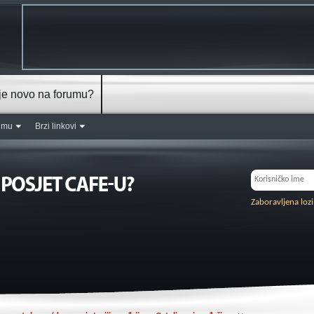
je novo na forumu?
rumu
Brzi linkovi
Zaboravljena loz