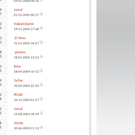
09-02-2006
08:26
9
Jamal
7
01-12-2005
00:11
0
VukovicDamir
3
29-11-2005
17:08
0
.El Nino.
0
31-01-2005
18:27
8
-gnome-
3
18-01-2005
13:52
0
Beta
1
28-04-2004
10:12
9
3aTmr
3
10-02-2004
22:20
0
flOoKi
6
26-12-2003
01:27
1
Jamal
2
14-08-2003
18:49
6
nimda
5
30-06-2003
11:13