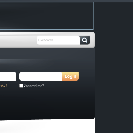
inka?
Zapamti me?