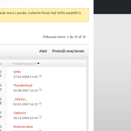
anje tema i poruka, izaberite forum koji želite posjetiti iz
Prikazane teme: 1 do 19 of 19
Alati
Pretraži ovaj forum
da
Posljednji post od
0
vjeko
3
27-02-2008
11:05
0
Thunderhead
3
05-08-2007
16:23
2
_Maniac_
8
02-01-2007
16:23
7
Optimist
9
20-12-2006
22:44
0
Nostromobox
5