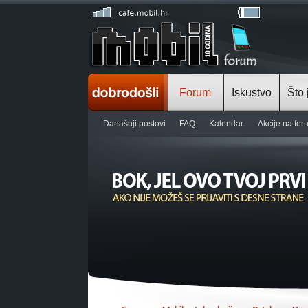
Forum
Iskustvo
Što 
Današnji postovi
FAQ
Kalendar
Akcije na fo