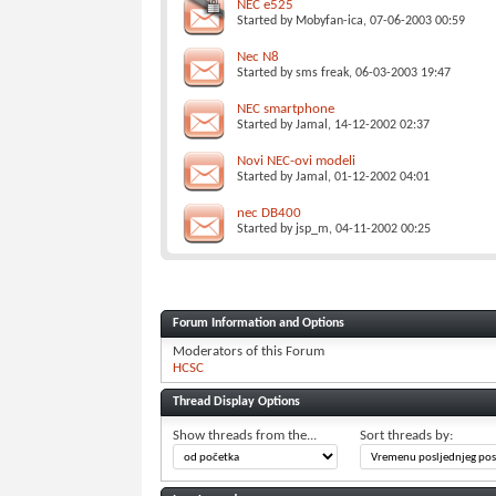
NEC e525
Started by
Mobyfan-ica
, 07-06-2003 00:59
Nec N8
Started by
sms freak
, 06-03-2003 19:47
NEC smartphone
Started by
Jamal
, 14-12-2002 02:37
Novi NEC-ovi modeli
Started by
Jamal
, 01-12-2002 04:01
nec DB400
Started by
jsp_m
, 04-11-2002 00:25
Forum Information and Options
Moderators of this Forum
HCSC
Thread Display Options
Show threads from the...
Sort threads by: