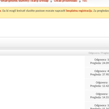
-smartphone/dummy i stariji uređaji
Ostali proizvođači
Nec
a
. Da bi mogli kreirati vlastite postove morate napraviti
besplatnu registraciju
. Za pregledav
Odgovora
/
Pregle
Odgovora:
1
Pregleda: 24.09
Odgovora:
4
Pregleda: 37.90
Odgovora:
Pregleda: 12.42
Odgovora:
Pregleda: 14.55
Odgovora:
1
Pregleda: 15.34