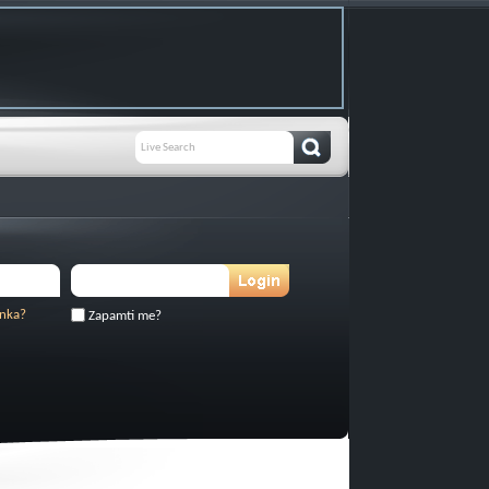
inka?
Zapamti me?