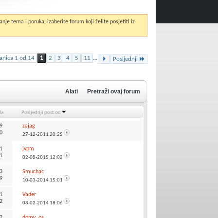
anje tema i poruka, izaberite forum koji želite posjetiti iz
ranica 1 od 14
1
2
3
4
5
11
...
Posljednji
Alati
Pretraži ovaj forum
da
Posljednji post od
9
zajag
0
27-12-2011
20:25
1
jvpm
1
02-08-2015
12:02
3
Smuchac
9
10-03-2014
15:01
1
Vader
2
08-02-2014
18:06
2
domy_os