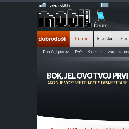
Forum
Iskustvo
Što 
Današnji postovi
FAQ
Kalendar
Akcije na fo