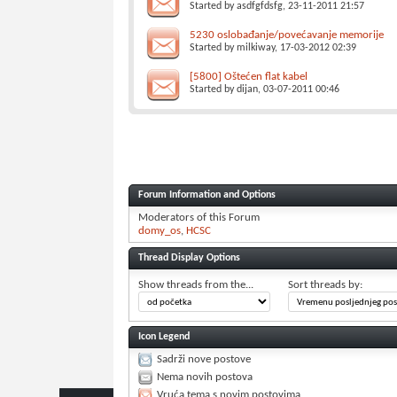
Started by
asdfgfdsfg
, 23-11-2011 21:57
5230 oslobađanje/povećavanje memorije
Started by
milkiway
, 17-03-2012 02:39
[5800] Oštećen flat kabel
Started by
dijan
, 03-07-2011 00:46
Forum Information and Options
Moderators of this Forum
domy_os
HCSC
Thread Display Options
Show threads from the...
Sort threads by:
Icon Legend
Sadrži nove postove
Nema novih postova
Vruća tema s novim postovima