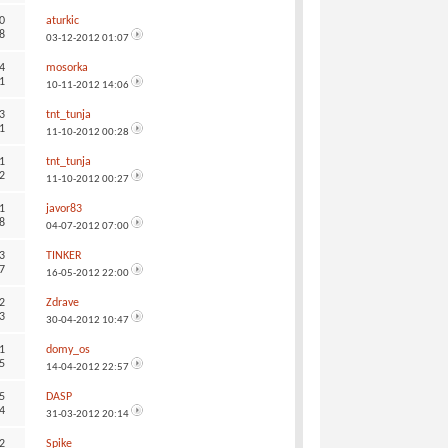
0
aturkic
8
03-12-2012
01:07
4
mosorka
1
10-11-2012
14:06
3
tnt_tunja
1
11-10-2012
00:28
1
tnt_tunja
2
11-10-2012
00:27
1
javor83
8
04-07-2012
07:00
3
TINKER
7
16-05-2012
22:00
2
Zdrave
3
30-04-2012
10:47
1
domy_os
5
14-04-2012
22:57
5
DASP
4
31-03-2012
20:14
2
Spike