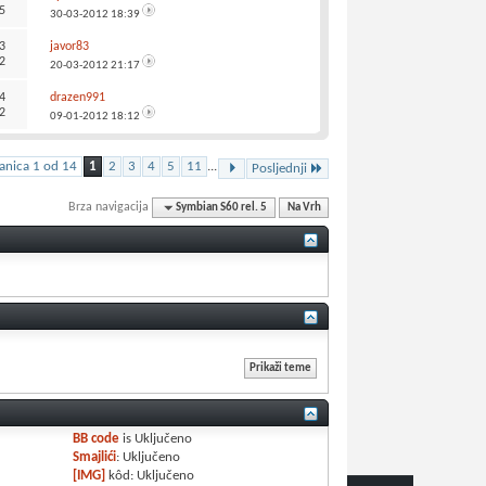
5
30-03-2012
18:39
3
javor83
2
20-03-2012
21:17
4
drazen991
2
09-01-2012
18:12
ranica 1 od 14
1
2
3
4
5
11
...
Posljednji
Brza navigacija
Symbian S60 rel. 5
Na Vrh
BB code
is
Uključeno
Smajlići
:
Uključeno
[IMG]
kôd:
Uključeno