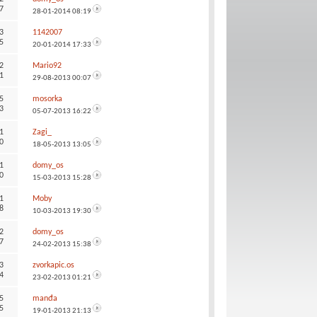
7
28-01-2014
08:19
3
1142007
5
20-01-2014
17:33
2
Mario92
1
29-08-2013
00:07
5
mosorka
3
05-07-2013
16:22
1
Zagi_
0
18-05-2013
13:05
1
domy_os
0
15-03-2013
15:28
1
Moby
8
10-03-2013
19:30
2
domy_os
7
24-02-2013
15:38
3
zvorkapic.os
4
23-02-2013
01:21
5
manđa
5
19-01-2013
21:13