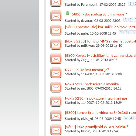
1
Started by
Paramount
, 17-02-2009 18:29
[5800] kako nadogradit firmware ?
1
2
Started by
davorac
, 02-03-2009 23:03
[5800 XpressMusic] korisnički dojmovi, pitanj
1
2
3
Started by
mrle
, 13-10-2008 22:45
[Nokia 5230] Tomato MMS i internet postav
Started by
milkiway
, 29-05-2012 18:10
[5800 Xpress Music]Stavljanje zamjenskog e
Started by
Zagi_
, 11-05-2013 09:07
N97 - koliko ima memorije?
Started by
1142007
, 15-03-2013 09:08
Nokia 5230-prebacivanje imenika
Started by
nec1805
, 09-03-2013 14:12
Nokia 5230 ne pokazuje integrirani gps
Started by
1142007
, 19-02-2013 13:29
[5800] konvertiranje videa na 640x360 rezo
1
2
Started by
elvis_zd
, 03-05-2009 19:48
[5800] kako promijeniti WLAN lozinku?
Started by
blutut
, 06-01-2010 17:54