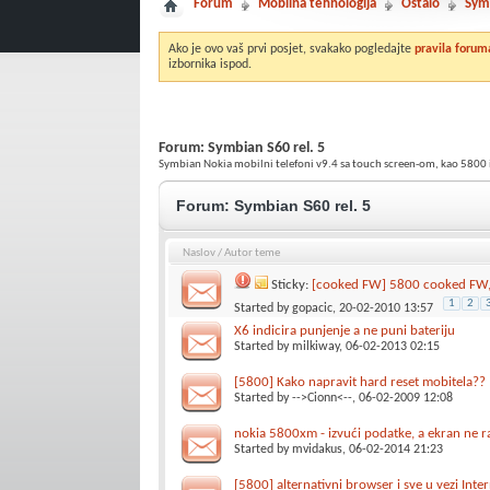
Forum
Mobilna tehnologija
Ostalo
Sym
Ako je ovo vaš prvi posjet, svakako pogledajte
pravila forum
izbornika ispod.
Forum:
Symbian S60 rel. 5
Symbian Nokia mobilni telefoni v9.4 sa touch screen-om, kao 5800 
Forum:
Symbian S60 rel. 5
Naslov
/
Autor teme
Sticky:
[cooked FW] 5800 cooked FW, o
1
2
Started by
gopacic
, 20-02-2010 13:57
X6 indicira punjenje a ne puni bateriju
Started by
milkiway
, 06-02-2013 02:15
[5800] Kako napravit hard reset mobitela??
Started by
-->Cionn<--
, 06-02-2009 12:08
nokia 5800xm - izvući podatke, a ekran ne r
Started by
mvidakus
, 06-02-2014 21:23
[5800] alternativni browser i sve u vezi Int