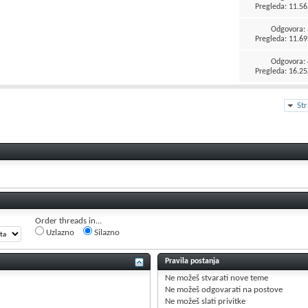
Pregleda: 11.56
Odgovora:
Pregleda: 11.69
Odgovora:
Pregleda: 16.25
St
Order threads in...
Uzlazno
Silazno
Pravila postanja
Ne možeš
stvarati nove teme
Ne možeš
odgovarati na postove
Ne možeš
slati privitke