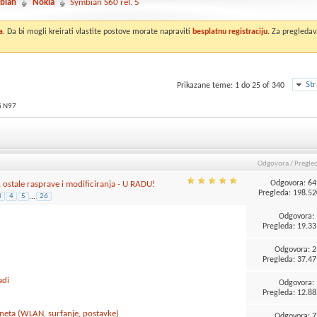
bian
Nokia
Symbian S60 rel. 5
a
. Da bi mogli kreirati vlastite postove morate napraviti
besplatnu registraciju
. Za pregledav
St
Prikazane teme: 1 do 25 of 340
i N97
Odgovora
/
Pregle
Odgovora:
64
stale rasprave i modificiranja - U RADU!
Pregleda: 198.52
3
4
5
...
26
Odgovora:
Pregleda: 19.33
Odgovora:
2
Pregleda: 37.47
adi
Odgovora:
Pregleda: 12.88
erneta (WLAN, surfanje, postavke)
Odgovora:
7