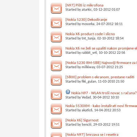
[N97] Pišti iz mikrofona
Started by
aturkic
, 03-12-2012 01:07
[Nokia 5230] Dekodiranje
Started by
mosorka
, 24-07-2012 16:11
Nokia X6 product code i slicno
Started by
tnt_tunja
, 02-10-2012 18:54
Nokia X6 ne želi se upaliti nakon promjene 
Started by
rabbit_vr6
, 10-10-2012 22:56
[Nokia 5230 RM-588] Najnoviji firmware za
Started by
milkiway
, 03-07-2012 21:25
[5800] problem s ekranom, prestane raditi
Started by
fiki_gulan
, 11-03-2010 21:50
Nokia N97 - WLAN troši novac s računa?
Started by
Vedad
, 30-04-2012 10:10
Nokia 5530XM - kako instalirati novi firmwa
Started by
akatic6
, 14-04-2012 20:53
[Nokia X6] Sigurnost
Started by
Senciii
, 29-03-2012 19:51
[Nokia N97] Smrzava se i resetira