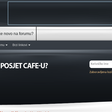
je novo na forumu?
rumu
Brzi linkovi
Zaboravljena loz