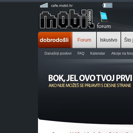
Forum
Iskustvo
Što 
Današnji postovi
FAQ
Kalendar
Akcije na fo