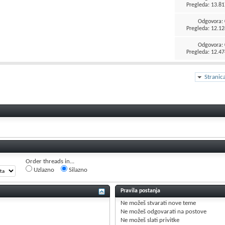
Pregleda: 13.81
Odgovora:
Pregleda: 12.12
Odgovora:
Pregleda: 12.47
Stranic
Order threads in...
Uzlazno
Silazno
Pravila postanja
Ne možeš
stvarati nove teme
Ne možeš
odgovarati na postove
Ne možeš
slati privitke