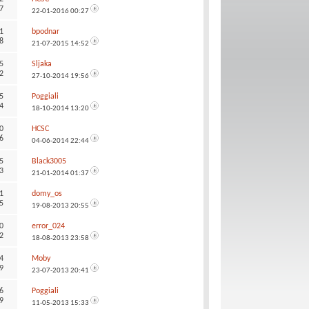
7
22-01-2016
00:27
1
bpodnar
8
21-07-2015
14:52
5
Sljaka
2
27-10-2014
19:56
5
Poggiali
4
18-10-2014
13:20
0
HCSC
6
04-06-2014
22:44
5
Black3005
3
21-01-2014
01:37
1
domy_os
5
19-08-2013
20:55
0
error_024
2
18-08-2013
23:58
4
Moby
9
23-07-2013
20:41
6
Poggiali
9
11-05-2013
15:33