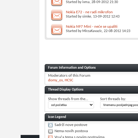
Started by
ivma
, 28-09-2012 21:30
Nokia E72 - ne radi mikrofon
Started by
simke
, 13-09-2012 12:43
Nokia N97 Mini - neće se upaliti
Started by
MirzaKavazic
, 22-08-2012 14:23
Forum Information and Options
Moderators of this Forum
domy_os
HCSC
Thread Display Options
Show threads from the...
Sort threads by:
Icon Legend
Sadrži nove postove
Nema novih postova
Vruća tema s novim postovima