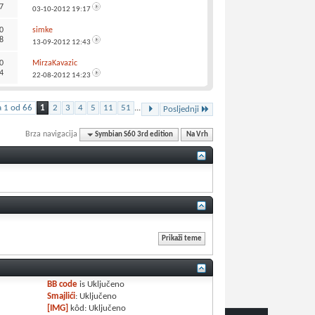
7
03-10-2012
19:17
0
simke
8
13-09-2012
12:43
0
MirzaKavazic
4
22-08-2012
14:23
a 1 od 66
1
2
3
4
5
11
51
...
Posljednji
Brza navigacija
Symbian S60 3rd edition
Na Vrh
BB code
is
Uključeno
Smajlići
:
Uključeno
[IMG]
kôd:
Uključeno