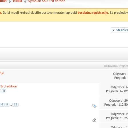
bian
Nokia
Symbian S60 3rd edition
a
. Da bi mogli kreirati vlastite postove morate napraviti
besplatnu registraciju
. Za pregledav
Stranic
Odgovora
/
Pregle
dje
Odgovora
Pregleda: 
 3rd edition
Odgovora:
6
Pregleda: 67.02
3
Odgovora:
29
Pregleda: 112.80
4
5
...
12
Odgovora:
2
Pregleda: 15.25
Odgovora:
1