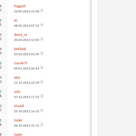
9
Poggiali
7
10-05-2013
13:58
1
xlr
5
08-05-2013
07:52
0
domy_os
0
20-04-2013
12:04
4
bekibeki
3
02-02-2013
03:45
2
GoroN79
2
09-01-2013
20:43
0
akoj
0
21-12-2012
22:39
7
oslic
6
07-12-2012
17:22
0
Vivaldi
7
25-10-2012
16:15
1
Vader
6
06-10-2012
15:15
6
Vader