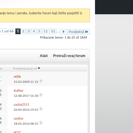
anje tema i poruka, izaberite forum koji želite posjetiti iz
a 1 od 66
1
2
3
4
5
11
51
...
Posljednji
Prikazane teme: 1 do 25 of 1644
Alati
Pretraži ovaj forum
da
Posljednji post od
:
-
n00b
-
15-03-2009
21:15
0
Author
5
12-08-2017
16:30
4
sasha2511
0
26-04-2016
19:01
4
ravilov
9
18-02-2016
08:55
2
HCSC