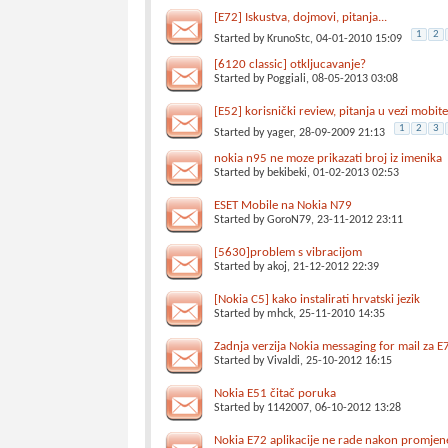
[E72] Iskustva, dojmovi, pitanja...
1
2
Started by
KrunoStc
, 04-01-2010 15:09
[6120 classic] otkljucavanje?
Started by
Poggiali
, 08-05-2013 03:08
[E52] korisnički review, pitanja u vezi mobite
1
2
3
Started by
yager
, 28-09-2009 21:13
nokia n95 ne moze prikazati broj iz imenika
Started by
bekibeki
, 01-02-2013 02:53
ESET Mobile na Nokia N79
Started by
GoroN79
, 23-11-2012 23:11
[5630]problem s vibracijom
Started by
akoj
, 21-12-2012 22:39
[Nokia C5] kako instalirati hrvatski jezik
Started by
mhck
, 25-11-2010 14:35
Zadnja verzija Nokia messaging for mail za E
Started by
Vivaldi
, 25-10-2012 16:15
Nokia E51 čitač poruka
Started by
1142007
, 06-10-2012 13:28
Nokia E72 aplikacije ne rade nakon promje