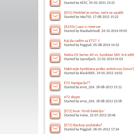
Started by
HCSC
, 05-02-2015 23:25
[E55] Mobitel je mrtav, neće se upaliti
Started by
ivko750
, 17-08-2012 15:22
[6220c] upo u rezervar
Started by
thaohaitrieu8
, 24-10-2014 09:05
Kaj da radim sa E72? :(
Started by
Poggiali
, 05-08-2014 14:32
Nokia OS Series 40 vs. Symbian S60 3rd edit
Started by
ispravljach
, 21-02-2014 01:03
Hakiranje Symbiana preko antivirusa (novo!
Started by
Black3005
, 29-05-2012 14:02
E72 Navigacija??
Started by
error_024
, 18-08-2013 15:12
e72 skype
Started by
error_024
, 18-08-2013 23:58
[E72] kvar /troši bateriju/
Started by
irvine
, 22-07-2013 20:46
[E72] Backup podataka?
Started by
Poggiali
, 06-05-2012 17:34