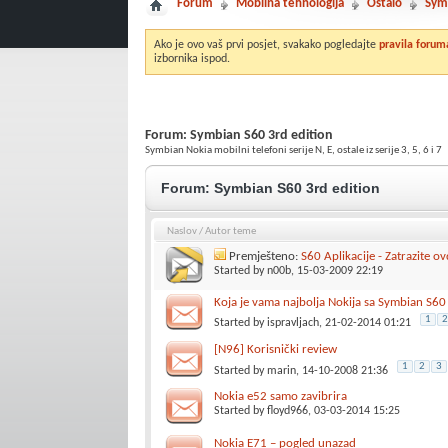
Forum
Mobilna tehnologija
Ostalo
Sym
Ako je ovo vaš prvi posjet, svakako pogledajte
pravila forum
izbornika ispod.
Forum:
Symbian S60 3rd edition
Symbian Nokia mobilni telefoni serije N, E, ostale iz serije 3, 5, 6 i 7
Forum:
Symbian S60 3rd edition
Naslov
/
Autor teme
Premješteno:
S60 Aplikacije - Zatrazite ov
Started by
n00b
, 15-03-2009 22:19
Koja je vama najbolja Nokija sa Symbian S60
1
2
Started by
ispravljach
, 21-02-2014 01:21
[N96] Korisnički review
1
2
3
Started by
marin
, 14-10-2008 21:36
Nokia e52 samo zavibrira
Started by
floyd966
, 03-03-2014 15:25
Nokia E71 – pogled unazad