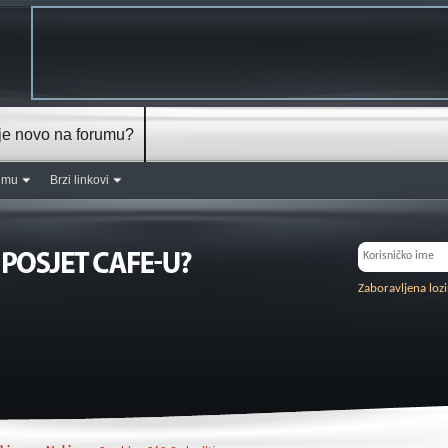
je novo na forumu?
rumu
Brzi linkovi
Zaboravljena loz