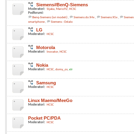
Siemens#BenQ-Siemens
Moderatori:
Sljaka
Mario92
HCSC
Podforumi:
Benq-Siemens (svi modeli)
Siemens do X4x
Siemens X5x
Siemens
smartphone
Siemens - Ostalo
LG
Moderatori:
HCSC
Motorola
Moderatori:
Inovator
HCSC
Nokia
Moderatori:
HCSC
domy_os
xlr
Samsung
Moderatori:
HCSC
Linux Maemo/MeeGo
Moderatori:
HCSC
Pocket PC/PDA
Moderatori:
HCSC