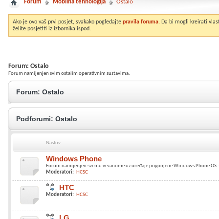
Forum
Mobilna tehnologija
Ostalo
Ako je ovo vaš prvi posjet, svakako pogledajte
pravila foruma
. Da bi mogli kreirati vl
želite posjetiti iz izbornika ispod.
Forum:
Ostalo
Forum namijenjen svim ostalim operativnim sustavima.
Forum:
Ostalo
Podforumi:
Ostalo
Naslov
Windows Phone
Forum namijenjen svemu vezanome uz uređaje pogonjene Windows Phone OS 
Moderatori:
HCSC
HTC
Moderatori:
HCSC
LG