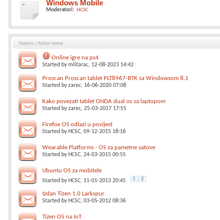
Windows Mobile
Moderatori:
HCSC
Naslov
/
Autor teme
Online igre na ps4
Started by
mlitarac
, 12-08-2023 14:42
Proscan Proscan tablet PLT8967-BTK sa Windowsom 8.1
Started by
zarec
, 16-06-2020 07:08
Kako povezati tablet ONDA dual os sa laptopom
Started by
zarec
, 25-03-2017 17:55
Firefox OS odlazi u povijest
Started by
HCSC
, 09-12-2015 18:16
Wearable Platforms - OS za pametne satove
Started by
HCSC
, 24-03-2015 00:55
Ubuntu OS za mobitele
1
2
Started by
HCSC
, 11-01-2013 20:45
Izdan Tizen 1.0 Larkspur
Started by
HCSC
, 03-05-2012 08:36
Tizen OS na IoT