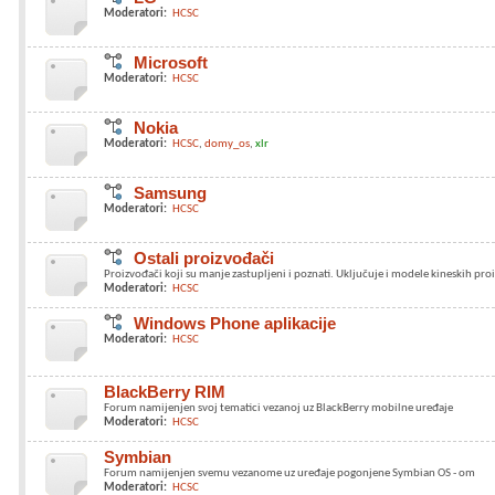
Moderatori:
HCSC
Microsoft
Moderatori:
HCSC
Nokia
Moderatori:
HCSC
domy_os
xlr
Samsung
Moderatori:
HCSC
Ostali proizvođači
Proizvođači koji su manje zastupljeni i poznati. Uključuje i modele kineskih pr
Moderatori:
HCSC
Windows Phone aplikacije
Moderatori:
HCSC
BlackBerry RIM
Forum namijenjen svoj tematici vezanoj uz BlackBerry mobilne uređaje
Moderatori:
HCSC
Symbian
Forum namijenjen svemu vezanome uz uređaje pogonjene Symbian OS - om
Moderatori:
HCSC