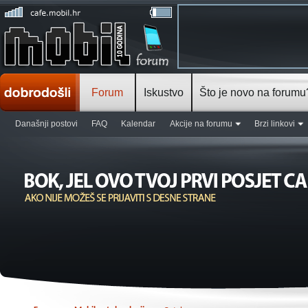
Forum
Iskustvo
Što je novo na forumu
Današnji postovi
FAQ
Kalendar
Akcije na forumu
Brzi linkovi