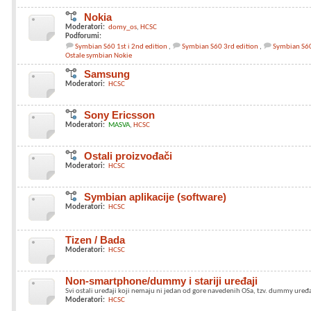
Nokia
Moderatori:
domy_os
HCSC
Podforumi:
Symbian S60 1st i 2nd edition
Symbian S60 3rd edition
Symbian S60
Ostale symbian Nokie
Samsung
Moderatori:
HCSC
Sony Ericsson
Moderatori:
MASVA
HCSC
Ostali proizvođači
Moderatori:
HCSC
Symbian aplikacije (software)
Moderatori:
HCSC
Tizen / Bada
Moderatori:
HCSC
Non-smartphone/dummy i stariji uređaji
Svi ostali uređaji koji nemaju ni jedan od gore navedenih OSa, tzv. dummy uređa
Moderatori:
HCSC