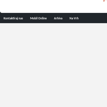
P
Kontaktiraj nas
Mobil Online
Arhiva
Na Vrh