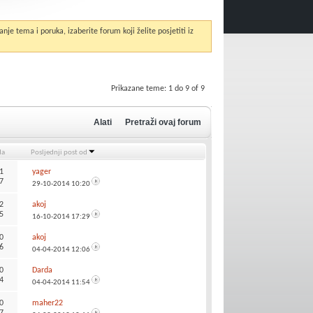
anje tema i poruka, izaberite forum koji želite posjetiti iz
Prikazane teme: 1 do 9 of 9
Alati
Pretraži ovaj forum
da
Posljednji post od
1
yager
7
29-10-2014
10:20
2
akoj
5
16-10-2014
17:29
0
akoj
6
04-04-2014
12:06
0
Darda
4
04-04-2014
11:54
0
maher22
7