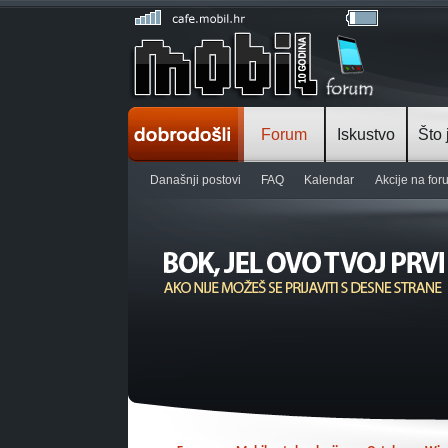
Forum
Iskustvo
Što 
Današnji postovi
FAQ
Kalendar
Akcije na fo