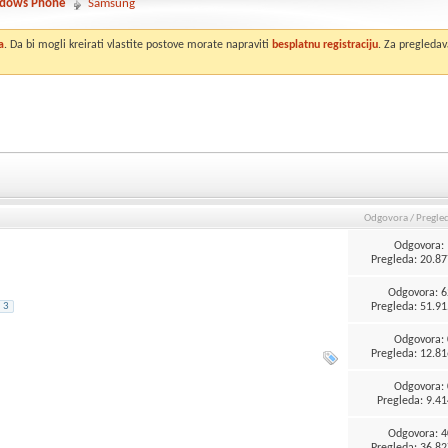
dows Phone
Samsung
a
. Da bi mogli kreirati vlastite postove morate napraviti
besplatnu registraciju
. Za pregledav
Odgovora
/
Pregle
Odgovora:
Pregleda: 20.87
Odgovora:
6
Pregleda: 51.91
3
Odgovora:
Pregleda: 12.81
Odgovora:
Pregleda: 9.41
Odgovora:
4
Pregleda: 36.82