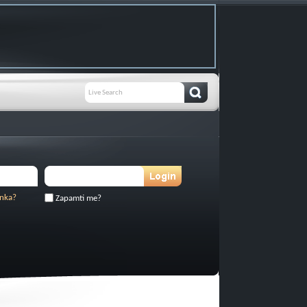
inka?
Zapamti me?