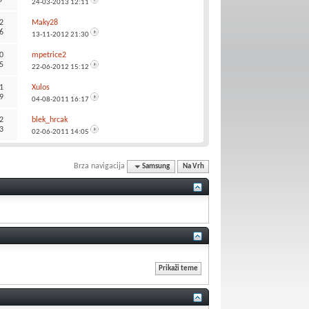
24-03-2013
12:11
2
Maky28
6
13-11-2012
21:30
0
mpetrice2
5
22-06-2012
15:12
1
Xulos
9
04-08-2011
16:17
2
blek_hrcak
3
02-06-2011
14:05
Brza navigacija
Samsung
Na Vrh