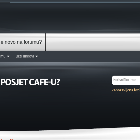
je novo na forumu?
rumu
Brzi linkovi
Zaboravljena loz