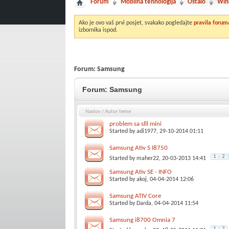
Forum
Mobilna tehnologija
Ostalo
Win
Ako je ovo vaš prvi posjet, svakako pogledajte
pravila forum
izbornika ispod.
Forum:
Samsung
Forum:
Samsung
Naslov
/
Autor teme
problem sa slll mini
Started by
adi1977
, 29-10-2014 01:11
Samsung Ativ S I8750
1
2
Started by
maher22
, 20-03-2013 14:41
Samsung Ativ SE - INFO
Started by
akoj
, 04-04-2014 12:06
Samsung ATIV Core
Started by
Darda
, 04-04-2014 11:54
Samsung i8700 Omnia 7
1
2