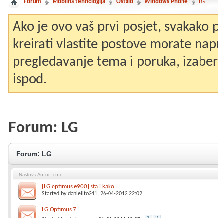
Forum
Mobilna tehnologija
Ostalo
Windows Phone
LG
Ako je ovo vaš prvi posjet, svakako
kreirati vlastite postove morate nap
pregledavanje tema i poruka, izaberit
ispod.
Forum:
LG
Forum:
LG
Naslov
/
Autor teme
[LG optimus e900] sta i kako
Started by
danielito241
, 26-04-2012 22:02
LG Optimus 7
1
2