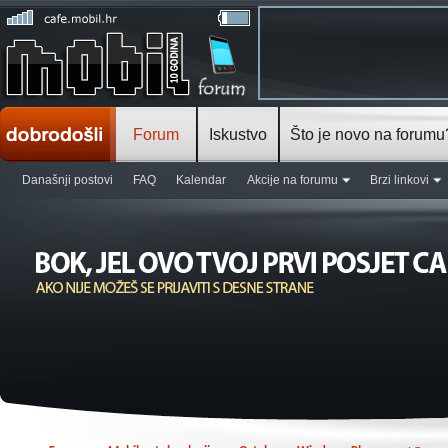
Forum
Iskustvo
Što je novo na forumu
Današnji postovi
FAQ
Kalendar
Akcije na forumu
Brzi linkovi