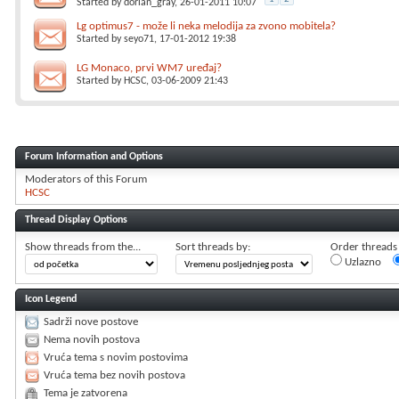
Started by
dorian_gray
, 26-01-2011 10:07
Lg optimus7 - može li neka melodija za zvono mobitela?
Started by
seyo71
, 17-01-2012 19:38
LG Monaco, prvi WM7 uređaj?
Started by
HCSC
, 03-06-2009 21:43
Forum Information and Options
Moderators of this Forum
HCSC
Thread Display Options
Show threads from the...
Sort threads by:
Order threads i
Uzlazno
Icon Legend
Sadrži nove postove
Nema novih postova
Vruća tema s novim postovima
Vruća tema bez novih postova
Tema je zatvorena