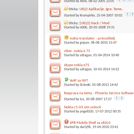
1
2
3
Started by
Atno
, 08-02-2005 22:05
Sticky:
UIQ3 Aplikacije, Igre, Teme...
1
2
Started by
Krompirko
, 25-04-2007 10:02
Sticky:
[UIQ3] Hack / Mod
Started by
n00b
, 20-05-2008 19:31
nokia translator - prevoditelj
Started by
gnjure
, 06-06-2010 21:47
viber ,nokia e 75
Started by
sdragan
, 01-04-2014 10:40
skype nokia e75
Started by
sdragan
, 10-03-2014 14:22
VoIP za N97
Started by
ib.kroki
, 05-08-2013 14:42
Rasprava na temu - Phoenix Service Softwa
1
2
Started by
Ico
, 20-08-2007 17:27
Nokia c5-03 sim unlock
Started by
angel020
, 17-07-2012 00:35
SPB Mobile Shell za s60v5
Started by
darQ96
, 19-04-2010 23:41