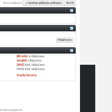
Brza navigacija
Symbian aplikacije (software)
Na Vrh
BB code
is
Uključeno
Smajlići
:
Uključeno
[IMG]
kôd:
Uključeno
HTML kôd:
Isključeno
Pravila foruma
e Technologies Ltd.