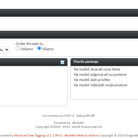
Order threads in...
Uzlazno
Silazno
Pravila postanja
Ne možeš
stvarati nove teme
Ne možeš
odgovarati na postove
Ne možeš
slati privitke
Ne možeš
mijenjati svoje postove
Sva vremena su GMT +2. Sada je
05:09
.
Powered by: vBulletin
Copyright ©2000 - 2026, Jelsoft Enterprises Ltd.
rovided by
Advanced User Tagging v3.2.3 (Pro)
-
vBulletin Mods & Addons
Copyright © 2026 DragonByt