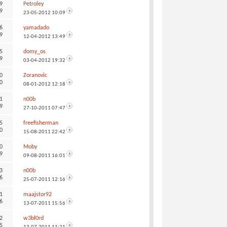
9
Petroley
9
23-05-2012
10:09
6
yamadado
9
12-04-2012
13:49
5
domy_os
9
03-04-2012
19:32
0
Zoranovic
0
08-01-2012
12:18
1
n00b
9
27-10-2011
07:47
5
freefisherman
0
15-08-2011
22:42
0
Moby
9
09-08-2011
16:01
3
n00b
6
25-07-2011
12:16
1
maajstor92
6
13-07-2011
15:56
2
w3bl0rd
5