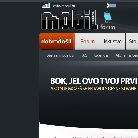
Forum
Iskustvo
Što 
Današnji postovi
FAQ
Kalendar
Akcije na fo