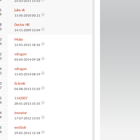
25-03-2011
15:03
1
juka vk
9
11-05-2010
00:21
8
Doctor HR
3
14-11-2009
13:04
3
Moby
4
12-01-2015
18:36
2
sdragan
3
03-04-2014
09:28
4
sdragan
0
11-03-2014
08:59
3
ib.kroki
7
06-08-2013
15:03
5
1142007
4
28-01-2013
10:35
4
Inovator
9
17-07-2012
13:01
5
emilioti
4
29-05-2012
12:58