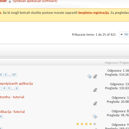
bian
Symbian aplikacije (software)
a
. Da bi mogli kreirati vlastite postove morate napraviti
besplatnu registraciju
. Za pregledav
St
Prikazane teme: 1 do 25 of 621
Odgovora
/
Pregle
Odgovora:
1.16
Pregleda: 514.26
4
5
...
47
nepotpisanih aplikacija
Odgovora:
13
Pregleda: 132.63
3
4
5
...
6
ootha - tutorial
Odgovora:
1
Pregleda: 20.68
Odgovora:
8
likacija -Tutorial
Pregleda: 96.76
4
Odgovora:
9
Pregleda: 169.42