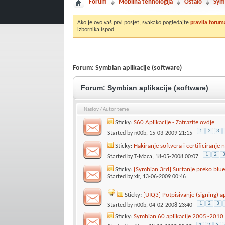
Forum
Mobilna tehnologija
Ostalo
Sym
Ako je ovo vaš prvi posjet, svakako pogledajte
pravila forum
izbornika ispod.
Forum:
Symbian aplikacije (software)
Forum:
Symbian aplikacije (software)
Naslov
/
Autor teme
Sticky:
S60 Aplikacije - Zatrazite ovdje
1
2
3
Started by
n00b
, 15-03-2009 21:15
Sticky:
Hakiranje softvera i certificiranje 
1
2
Started by
T-Maca
, 18-05-2008 00:07
Sticky:
[Symbian 3rd] Surfanje preko bluet
Started by
xlr
, 13-06-2009 00:46
Sticky:
[UIQ3] Potpisivanje (signing) ap
1
2
3
Started by
n00b
, 04-02-2008 23:40
Sticky:
Symbian 60 aplikacije 2005.-2010.