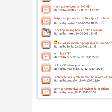
Hack za sve Symbian NOKIE
Started by
kruntas
, 19-05-2011 22:42
Potpisivanje symbian aplikacija - Problemi
1
2
Started by
quetin
, 13-02-2008 18:30
Lociranje nekog broja preko Garmina
Started by
moYer
, 10-04-2011 13:46
Nekoliko korisnih programa za symbian
Started by
Šuljic
, 02-02-2011 21:36
wi-fi hack???
Started by
penezic
, 07-01-2011 22:32
Nokia e52-virus problem
Started by
mad mike
, 27-12-2010 11:23
Pretvorite vas Symbian mobitel u wireless r
Started by
bruda20
, 15-07-2009 22:16
Sony ericsson viva u5i navigacija-problem
Started by
deniv
, 28-11-2010 23:38