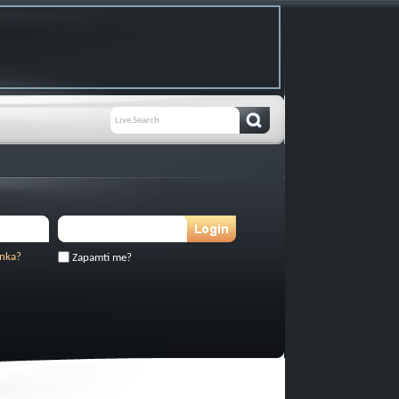
inka?
Zapamti me?