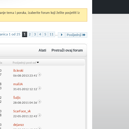
anje tema i poruka, izaberite forum koji želite posjetiti iz
ranica 1 od 25
1
2
3
4
5
11
...
Posljednji
Alati
Pretraži ovaj forum
da
Posljednji post od
0
ib.kroki
7
06-08-2013
23:41
8
maliJA
3
31-01-2012
12:12
2
Šuljic
2
28-08-2011
04:36
3
ScarFace_vk
8
22-05-2011
22:43
3
dejanzz
1