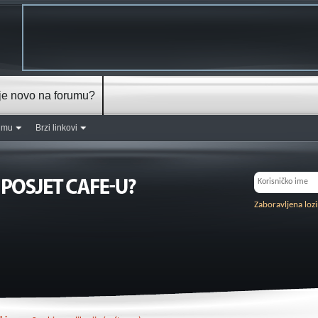
je novo na forumu?
rumu
Brzi linkovi
Zaboravljena loz