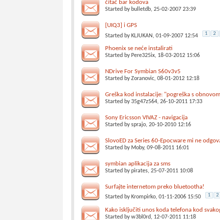
čitač bar kodova
Started by
bulletdb
, 25-02-2007 23:39
[UIQ3] i GPS
1
2
Started by
KLJUKAN
, 01-09-2007 12:54
Phoenix se neće instalirati
Started by
Pere325ix
, 18-03-2012 15:06
NDrive For Symbian S60v3v5
Started by
Zoranovic
, 08-01-2012 12:18
Greška kod instalacije: "pogreška s obnovo
Started by
35g47z564
, 26-10-2011 17:33
Sony Ericsson VIVAZ - navigacija
Started by
sprajo
, 20-10-2010 12:16
SlovoED za Series 60-Epocware mi ne odgov
Started by
Moby
, 09-08-2011 16:01
symbian aplikacija za sms
Started by
pirates
, 25-07-2011 10:08
Surfajte internetom preko bluetootha!
1
2
Started by
Krompirko
, 01-11-2006 15:50
Kako isključiti unos koda telefona kod svako
Started by
w3bl0rd
, 12-07-2011 11:18