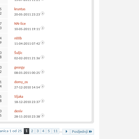
13-07-2011
11:21
5
kruntas
2
20-05-2011
23:23
7
NN-lice
3
10-05-2011
19:11
4
n00b
9
11-04-2011
07:42
0
Šuljic
8
02-02-2011
21:36
3
georgy
2
08-01-2011
00:25
1
domy_os
4
27-12-2010
14:54
5
Sljaka
8
18-12-2010
23:37
0
deniv
5
28-11-2010
23:38
ranica 1 od 25
1
2
3
4
5
11
...
Posljednji