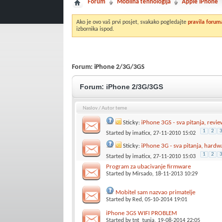
Forum
Mobilna tehnologija
Apple iPhone
Ako je ovo vaš prvi posjet, svakako pogledajte
pravila forum
izbornika ispod.
Forum:
iPhone 2/3G/3GS
Forum:
iPhone 2/3G/3GS
Naslov
/
Autor teme
Sticky:
iPhone 3GS - sva pitanja, revie
1
2
Started by
imaticx
, 27-11-2010 15:02
Sticky:
iPhone 3G - sva pitanja, hardwa
1
2
Started by
imaticx
, 27-11-2010 15:03
Program za ubacivanje firmware
Started by
Mirsado
, 18-11-2013 10:29
Mobitel sam nazvao primatelje
Started by
Red
, 05-10-2014 19:01
iPhone 3GS WIFI PROBLEM
Started by
tnt_tunja
, 19-08-2014 22:05