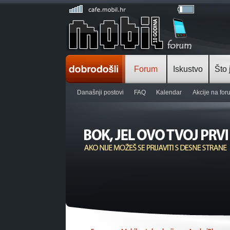
Forum
Iskustvo
Što 
Današnji postovi
FAQ
Kalendar
Akcije na fo