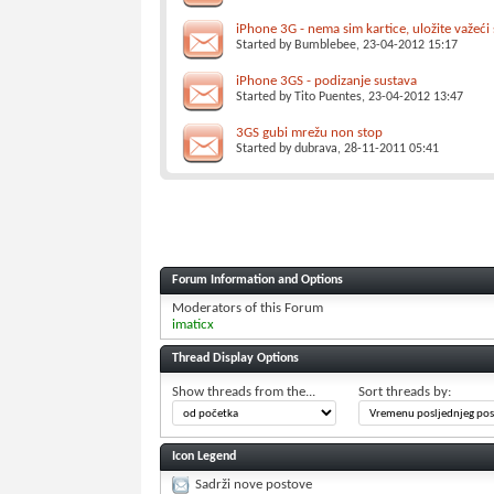
iPhone 3G - nema sim kartice, uložite važeći
Started by
Bumblebee
, 23-04-2012 15:17
iPhone 3GS - podizanje sustava
Started by
Tito Puentes
, 23-04-2012 13:47
3GS gubi mrežu non stop
Started by
dubrava
, 28-11-2011 05:41
Forum Information and Options
Moderators of this Forum
imaticx
Thread Display Options
Show threads from the...
Sort threads by:
Icon Legend
Sadrži nove postove