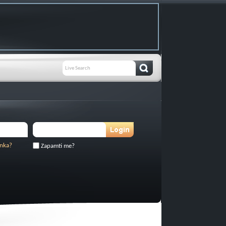
inka?
Zapamti me?