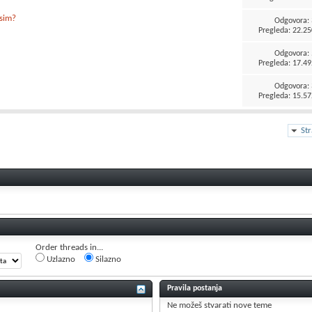
 sim?
Odgovora:
Pregleda: 22.25
Odgovora:
Pregleda: 17.49
Odgovora:
Pregleda: 15.57
St
Order threads in...
Uzlazno
Silazno
Pravila postanja
Ne možeš
stvarati nove teme