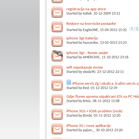
registracija na app store
Started by
tutlek
, 10-12-2009 23:12
Restore na tvornicke postavke
1
2
Started by
EagleONE
, 15-04-2012 15:32
iphone 3gs baterija
Started by
hazzardos
, 13-02-2013 21:23
Iphone 3gs - Itunes savjet
Started by
AMERCIVIC
, 11-10-2012 23:16
wifi nepokazuje mreze
Started by
skoda90
, 23-12-2012 22:11
iPhone servis Zg i okolica, tražim servis z
Started by
Red
, 01-12-2012 12:39
Gdje iTunes sprema otpakirani iOS na PC Hd
Started by
B4sic
, 06-11-2012 11:08
iPhone 3GS + iOS6 problem (zvuk)
Started by
Bimbi
, 05-11-2012 12:20
iPhone 3G i nove aplikacije
Started by
pajser_
, 30-10-2012 23:20