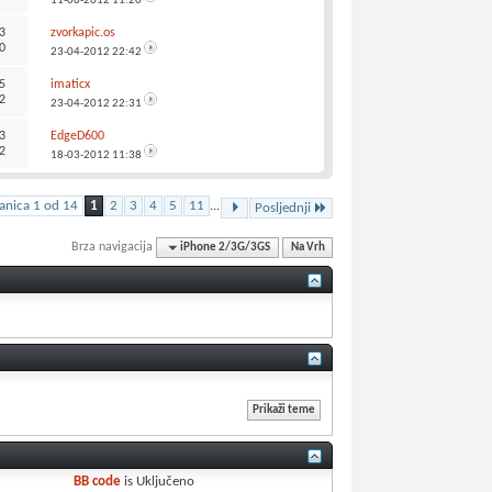
11-06-2012
11:20
3
zvorkapic.os
0
23-04-2012
22:42
5
imaticx
2
23-04-2012
22:31
3
EdgeD600
2
18-03-2012
11:38
ranica 1 od 14
1
2
3
4
5
11
...
Posljednji
Brza navigacija
iPhone 2/3G/3GS
Na Vrh
BB code
is
Uključeno