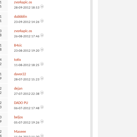
1
zvorkapic.os
5
28-09-2012
18:53
1
dubbblin
1
23-09-2012
14:26
3
zvorkapic.os
8
26-08-2012
17:46
1
B4sic
8
23-08-2012
19:20
4
totix
2
11-08-2012
18:25
1
davor22
9
28-07-2012
15:23
2
dejan
2
27-07-2012
22:38
2
DADO PU
3
06-07-2012
17:48
0
beljos
9
05-07-2012
19:26
2
Maseee
4