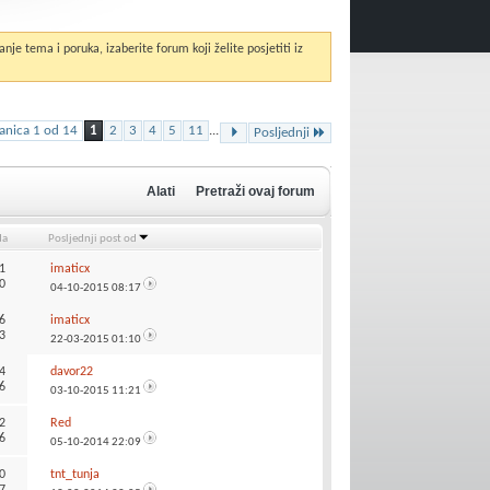
anje tema i poruka, izaberite forum koji želite posjetiti iz
ranica 1 od 14
1
2
3
4
5
11
...
Posljednji
Alati
Pretraži ovaj forum
da
Posljednji post od
1
imaticx
0
04-10-2015
08:17
6
imaticx
3
22-03-2015
01:10
4
davor22
6
03-10-2015
11:21
2
Red
6
05-10-2014
22:09
0
tnt_tunja
7