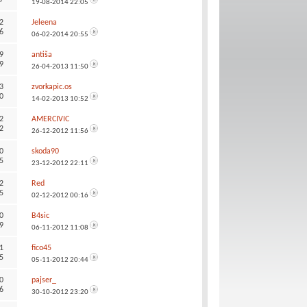
19-08-2014
22:05
2
Jeleena
6
06-02-2014
20:55
9
antiša
9
26-04-2013
11:50
3
zvorkapic.os
0
14-02-2013
10:52
2
AMERCIVIC
2
26-12-2012
11:56
0
skoda90
5
23-12-2012
22:11
2
Red
5
02-12-2012
00:16
0
B4sic
9
06-11-2012
11:08
1
fico45
5
05-11-2012
20:44
0
pajser_
6
30-10-2012
23:20