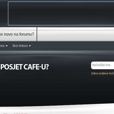
je novo na forumu?
rumu
Brzi linkovi
Zaboravljena loz