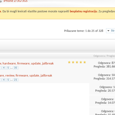
iPhone 2/3G/3GS
a
. Da bi mogli kreirati vlastite postove morate napraviti
besplatnu registraciju
. Za pregledav
St
Prikazane teme: 1 do 25 of 328
Odgovora
/
Pregle
Odgovora:
87
w, hardware, firmware, update, jailbreak
Pregleda: 381.66
3
4
5
...
35
Odgovora:
50
re, review, firmware, update, jailbreak
Pregleda: 314.57
3
4
5
...
21
Odgovora:
1
Pregleda: 20.57
Odgovora:
Pregleda: 14.07
Odgovora:
Pregleda: 15.49