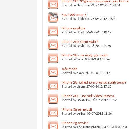
iPhone 3GS 32gb se brzo prazni i gasi bez ra
Started by
thommas99
, 27-09-2012 23:51
3gs iOS6 error 6
Started by
dubbblin
, 23-09-2012 14:24
iPhone maskice
Started by
Hawk
, 25-08-2012 10:12
iPhone 3GS silent switch
Started by
B4sic
, 13-08-2012 14:55
iPhone 3G - ne mogu ga upaliti
Started by
totix
, 08-08-2012 10:56
safe mode
Started by
exon
, 28-07-2012 14:17
iPhone 2G, odjednom prestao raditi touch
Started by
dejan
, 27-07-2012 17:15
iPhone 3GS - ne radi video kamera
Started by
DADO PU
, 06-07-2012 15:12
iPhone 3g se ne pali
Started by
beljos
, 05-07-2012 19:26
iPhone 3g servis?
Started by
The Untouchable
, 04-11-2008 01:31