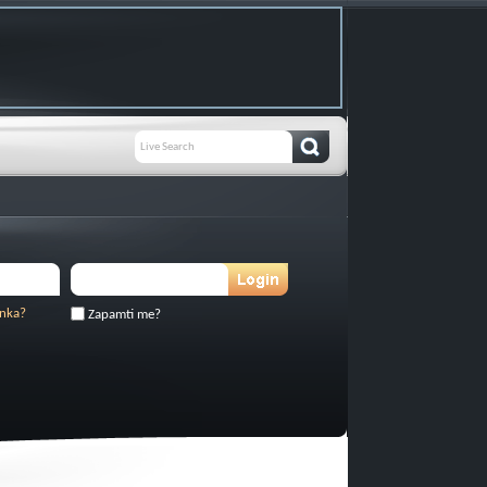
inka?
Zapamti me?