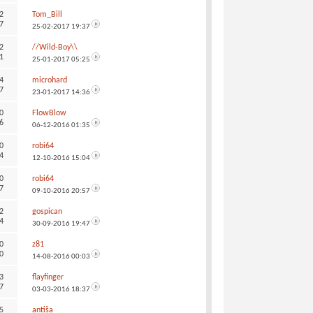
2
Tom_Bill
7
25-02-2017
19:37
2
//Wild-Boy\\
1
25-01-2017
05:25
4
microhard
7
23-01-2017
14:36
0
FlowBlow
6
06-12-2016
01:35
0
robi64
4
12-10-2016
15:04
0
robi64
7
09-10-2016
20:57
2
gospican
4
30-09-2016
19:47
0
z81
0
14-08-2016
00:03
3
flayfinger
7
03-03-2016
18:37
5
antiša