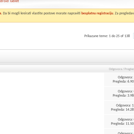
droid Tablet
a
. Da bi mogli kreirati vlastite postove morate napraviti
besplatnu registraciju
. Za pregledav
Prikazane teme: 1 do 25 of 138
Odgovora
/
Pregle
Odgovora:
Pregleda: 6.90
Odgovora:
Pregleda: 3.98
Odgovora:
1
Pregleda: 14.28
Odgovora:
Pregleda: 11.50
Odgovora: