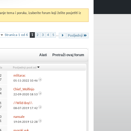
anje tema i poruka, izaberite forum koji želite posjetiti iz
Stranica 1 od 6
1
2
3
4
5
...
Posljednji
Alati
Pretraži ovaj forum
da
Posljednji post od
2
mlitarac
7
05-11-2022
10:46
0
Chief_Wolfinjo
4
22-09-2020
18:53
1
//Wild-Boy\\
7
08-07-2019
17:42
0
nansale
1
19-04-2019
12:28
6
morski vuk