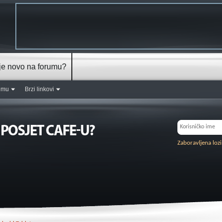
je novo na forumu?
rumu
Brzi linkovi
Zaboravljena loz