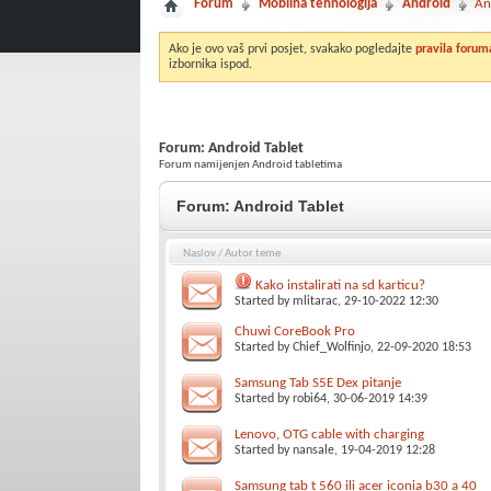
Forum
Mobilna tehnologija
Android
An
Ako je ovo vaš prvi posjet, svakako pogledajte
pravila forum
izbornika ispod.
Forum:
Android Tablet
Forum namijenjen Android tabletima
Forum:
Android Tablet
Naslov
/
Autor teme
Kako instalirati na sd karticu?
Started by
mlitarac
, 29-10-2022 12:30
Chuwi CoreBook Pro
Started by
Chief_Wolfinjo
, 22-09-2020 18:53
Samsung Tab S5E Dex pitanje
Started by
robi64
, 30-06-2019 14:39
Lenovo, OTG cable with charging
Started by
nansale
, 19-04-2019 12:28
Samsung tab t 560 ili acer iconia b30 a 40