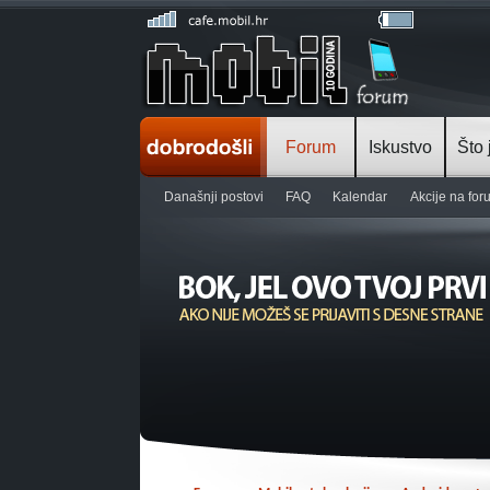
Forum
Iskustvo
Što 
Današnji postovi
FAQ
Kalendar
Akcije na fo