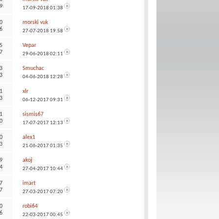
9
17-09-2018
01:38
0
morski vuk
6
27-07-2018
19:58
5
Vepar
7
29-06-2018
02:11
3
Smuchac
3
04-06-2018
12:28
1
xlr
3
06-12-2017
09:31
1
sismis67
0
17-07-2017
12:13
0
alex1
3
21-06-2017
01:35
9
akoj
4
27-04-2017
10:44
7
imart
7
27-03-2017
07:20
0
robi64
6
22-03-2017
00:45