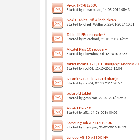
Vivax TPC-81203G
Started by
masnipalac
, 14-05-2014 08:43
Nokia Tablet - 18.4 inch ekran
Started by
Chief_Wolfinjo
, 22-01-2017 10:21
Tablet ili EBook reader?
Started by
microhard
, 21-01-2017 16:19
Alcatel Plus 10 recovery
Started by
FlowBlow
, 06-12-2016 01:35
tablet meanit 12Q 10" stavljanje Android 6.
Started by
robi64
, 12-10-2016 15:04
Meanit Q12 usb tv card pitanje
Started by
robi64
, 09-10-2016 20:57
polaroid tablet
Started by
gospican
, 29-09-2016 17:40
Alcatel Plus 10
Started by
z81
, 14-08-2016 00:03
Samsung Tab 3.7 SM T210R
Started by
flayfinger
, 25-02-2016 18:12
Lenovo A8-50 A5500-HV