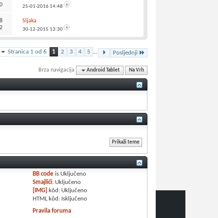
0
25-01-2016
14:48
8
Sljaka
2
30-12-2015
13:30
Stranica 1 od 6
1
2
3
4
5
...
Posljednji
Brza navigacija
Android Tablet
Na Vrh
BB code
is
Uključeno
Smajlići
:
Uključeno
[IMG]
kôd:
Uključeno
HTML kôd:
Isključeno
Pravila foruma