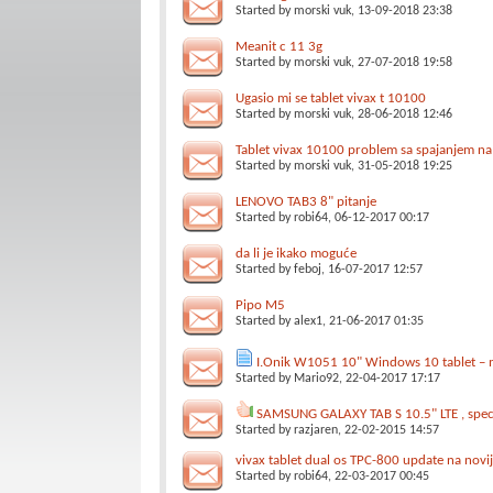
Started by
morski vuk
, 13-09-2018 23:38
Meanit c 11 3g
Started by
morski vuk
, 27-07-2018 19:58
Ugasio mi se tablet vivax t 10100
Started by
morski vuk
, 28-06-2018 12:46
Tablet vivax 10100 problem sa spajanjem na
Started by
morski vuk
, 31-05-2018 19:25
LENOVO TAB3 8" pitanje
Started by
robi64
, 06-12-2017 00:17
da li je ikako moguće
Started by
feboj
, 16-07-2017 12:57
Pipo M5
Started by
alex1
, 21-06-2017 01:35
I.Onik W1051 10" Windows 10 tablet – m
Started by
Mario92
, 22-04-2017 17:17
SAMSUNG GALAXY TAB S 10.5" LTE , specif
Started by
razjaren
, 22-02-2015 14:57
vivax tablet dual os TPC-800 update na novij
Started by
robi64
, 22-03-2017 00:45