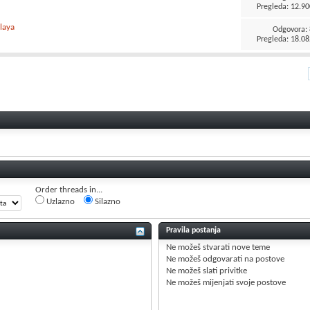
Pregleda: 12.90
playa
Odgovora:
Pregleda: 18.08
Order threads in...
Uzlazno
Silazno
Pravila postanja
Ne možeš
stvarati nove teme
Ne možeš
odgovarati na postove
Ne možeš
slati privitke
Ne možeš
mijenjati svoje postove