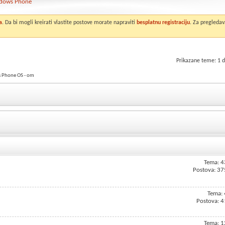
dows Phone
a
. Da bi mogli kreirati vlastite postove morate napraviti
besplatnu registraciju
. Za pregledav
Prikazane teme: 1 d
 Phone OS - om
Tema: 4
Postova: 37
Tema: 
Postova: 4
Tema: 1