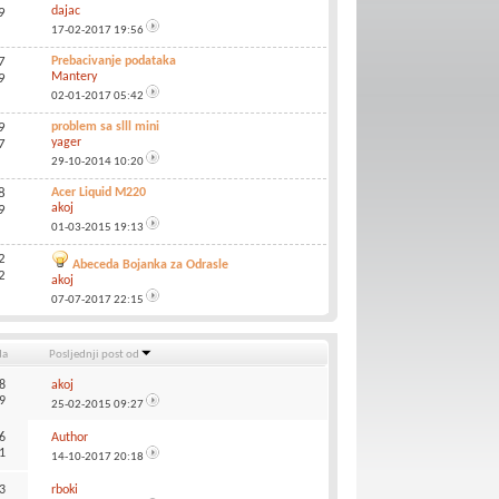
dajac
9
17-02-2017
19:56
7
Prebacivanje podataka
Mantery
9
02-01-2017
05:42
9
problem sa slll mini
yager
7
29-10-2014
10:20
8
Acer Liquid M220
akoj
9
01-03-2015
19:13
2
Abeceda Bojanka za Odrasle
2
akoj
07-07-2017
22:15
da
Posljednji post od
8
akoj
9
25-02-2015
09:27
6
Author
1
14-10-2017
20:18
3
rboki