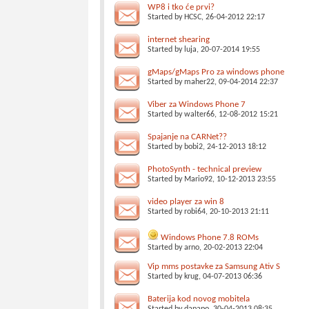
WP8 i tko će prvi?
Started by
HCSC
, 26-04-2012 22:17
internet shearing
Started by
luja
, 20-07-2014 19:55
gMaps/gMaps Pro za windows phone
Started by
maher22
, 09-04-2014 22:37
Viber za Windows Phone 7
Started by
walter66
, 12-08-2012 15:21
Spajanje na CARNet??
Started by
bobi2
, 24-12-2013 18:12
PhotoSynth - technical preview
Started by
Mario92
, 10-12-2013 23:55
video player za win 8
Started by
robi64
, 20-10-2013 21:11
Windows Phone 7.8 ROMs
Started by
arno
, 20-02-2013 22:04
Vip mms postavke za Samsung Ativ S
Started by
krug
, 04-07-2013 06:36
Baterija kod novog mobitela