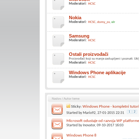
Moderatori:
HCSC
Nokia
Moderatori:
HCSC
domy_os
xlr
Samsung
Moderatori:
HCSC
Ostali proizvođači
Proizvođači koji su manje zastupljeni i poznati. Uk
Moderatori:
HCSC
Windows Phone aplikacije
Moderatori:
HCSC
Naslov
/
Autor teme
Sticky:
Windows Phone - kompletni tutoria
1
2
Started by
Mario92
, 27-01-2015 22:31
Microsoft odustaje od razvoja WP platform
Started by
Inovator
, 09-10-2017 16:03
Windows Phone 8