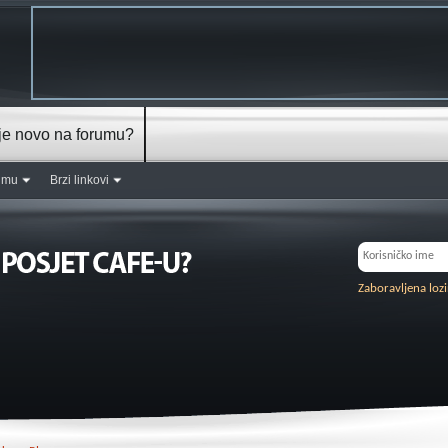
je novo na forumu?
rumu
Brzi linkovi
Zaboravljena loz