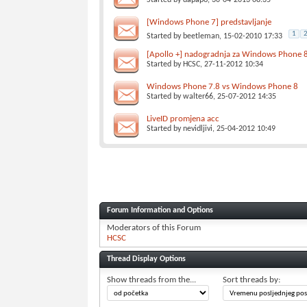
Started by
dapapo
, 30-04-2013 08:35
[Windows Phone 7] predstavljanje
1
Started by
beetleman
, 15-02-2010 17:33
[Apollo +] nadogradnja za Windows Phone 
Started by
HCSC
, 27-11-2012 10:34
Windows Phone 7.8 vs Windows Phone 8
Started by
walter66
, 25-07-2012 14:35
LiveID promjena acc
Started by
nevidljivi
, 25-04-2012 10:49
Forum Information and Options
Moderators of this Forum
HCSC
Thread Display Options
Show threads from the...
Sort threads by: