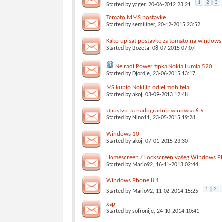
1
2
3
Started by
yager
, 20-06-2012 23:21
Tomato MMS postavke
Started by
semiliner
, 20-12-2015 23:52
Kako upisat postavke za tomato na window
Started by
Bozeta
, 08-07-2015 07:07
Ne radi Power tipka Nokia Lumia 520
Started by
Djordje
, 23-06-2015 13:17
MS kupio Nokijin odjel mobitela
Started by
akoj
, 03-09-2013 12:48
Upustvo za nadogradnje winowsa 6.5
Started by
Nino11
, 23-05-2015 19:28
Windows 10
Started by
akoj
, 07-01-2015 23:30
Homescreen / Lockscreen vašeg Windows P
Started by
Mario92
, 16-11-2013 02:44
Windows Phone 8.1
1
2
Started by
Mario92
, 11-02-2014 15:25
xap
Started by
sofronije
, 24-10-2014 10:41