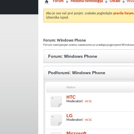
Forum
Mobilna tehnologija
Ostalo
Win
Ako je ovo vaš prvi posjet, svakako pogledajte
pravila forum
izbornika ispod.
Forum:
Windows Phone
Forum namijenjen svemu vezanome uz uređaje pogonjene Windows
Forum:
Windows Phone
Podforumi:
Windows Phone
Naslov
HTC
Moderatori:
HCSC
LG
Moderatori:
HCSC
Microsoft