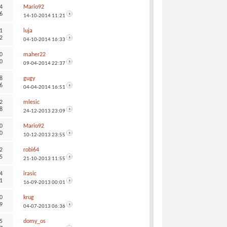
4
Mario92
6
14-10-2014
11:21
1
luja
2
04-10-2014
16:33
0
maher22
0
09-04-2014
22:37
8
gugy
6
04-04-2014
16:51
2
mlesic
8
24-12-2013
23:09
0
Mario92
0
10-12-2013
23:55
2
robi64
5
21-10-2013
11:55
4
irasic
1
16-09-2013
00:01
0
krug
9
04-07-2013
06:36
5
domy_os