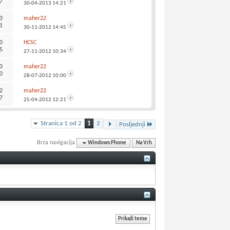
7
30-04-2013
14:21
3
maher22
1
30-11-2012
14:45
0
HCSC
5
27-11-2012
10:34
3
maher22
0
28-07-2012
10:00
2
maher22
7
25-04-2012
12:21
Stranica 1 od 2
1
2
Posljednji
Brza navigacija
Windows Phone
Na Vrh