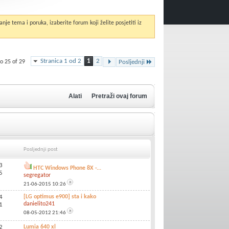
anje tema i poruka, izaberite forum koji želite posjetiti iz
Stranica 1 od 2
1
2
o 25 of 29
Posljednji
Alati
Pretraži ovaj forum
Posljednji post
3
HTC Windows Phone 8X -...
5
segregator
21-06-2015
10:26
4
[LG optimus e900] sta i kako
danielito241
1
08-05-2012
21:46
2
Lumia 640 xl