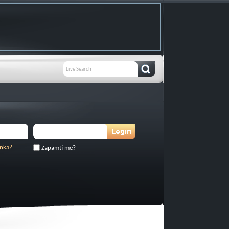
inka?
Zapamti me?