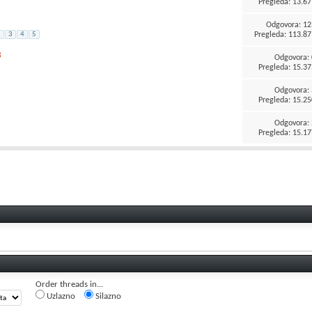
Pregleda: 13.67
Odgovora:
12
Pregleda: 113.87
2
3
4
5
8
Odgovora:
Pregleda: 15.37
Odgovora:
Pregleda: 15.25
Odgovora:
Pregleda: 15.17
Order threads in...
Uzlazno
Silazno