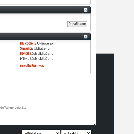
BB code
is
Uključeno
Smajlići
:
Uključeno
[IMG]
kôd:
Uključeno
HTML kôd:
Isključeno
Pravila foruma
e Technologies Ltd.