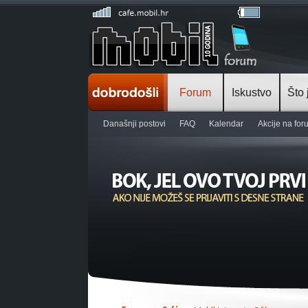
Forum
Iskustvo
Što 
Današnji postovi
FAQ
Kalendar
Akcije na fo