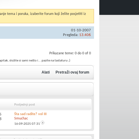
anje tema i poruka, izaberite forum koji želite posjetiti iz
01-10-2007
Pregleda:
13.406
Prikazane teme: 0 do 0 of 0
ak, složite si sami nešto i... pazite na tastaturu ;)
Alati
Pretraži ovaj forum
Posljednji post
5
Šta sad radite? vol III
Smuchac
8
16-09-2025
07:31