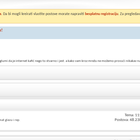
a
. Da bi mogli kreirati vlastite postove morate napraviti
besplatnu registraciju
. Za pregledav
e!
 glumi da je internet kafić nego to stvarno i jest. a kako vam kroz mrežu ne možemo provući nikakav napit
Tema: 11
Postova: 48.23
mat glavu i rep.