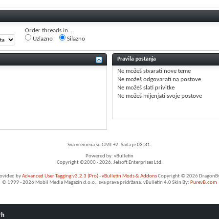
Order threads in...
Uzlazno
Silazno
Pravila postanja
Ne možeš
stvarati nove teme
Ne možeš
odgovarati na postove
Ne možeš
slati privitke
Ne možeš
mijenjati svoje postove
Sva vremena su GMT +2. Sada je
03:31
.
Powered by: vBulletin
Copyright ©2000 - 2026, Jelsoft Enterprises Ltd.
rovided by
Advanced User Tagging v3.2.3 (Pro)
-
vBulletin Mods & Addons
Copyright © 2026 DragonByt
© 1999 - 2026 Mobil Media Magazin d.o.o., sva prava pridržana. vBulletin 4.0 Skin By:
PurevB.com
rh