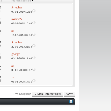
da
Posljednji post od
5
Smuchac
3
07-01-2019
15:58
5
maher22
5
07-05-2015
10:46
5
xlr
8
14-07-2014
07:44
7
Smuchac
6
20-03-2013
21:13
0
georgy
1
06-11-2010
14:46
0
xlr
7
05-03-2008
00:37
1
xlr
8
08-01-2008
14:11
Brza navigacija
Mobil Internet c@fé
Na Vrh