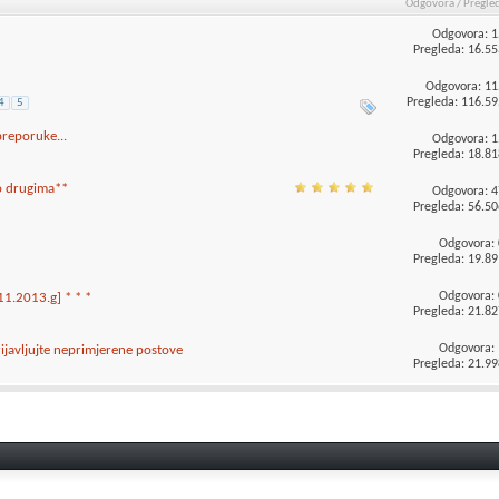
Odgovora
/
Pregle
Odgovora:
1
Pregleda: 16.55
Odgovora:
11
Pregleda: 116.59
4
5
preporuke...
Odgovora:
1
Pregleda: 18.81
 drugima**
Odgovora:
4
Pregleda: 56.50
Odgovora:
Pregleda: 19.89
Odgovora:
11.2013.g] * * *
Pregleda: 21.82
Odgovora:
rijavljujte neprimjerene postove
Pregleda: 21.99