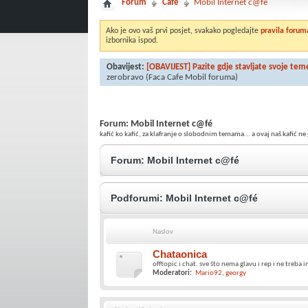
Forum
Café
Mobil Internet c@fé
Ako je ovo vaš prvi posjet, svakako pogledajte
pravila forum
izbornika ispod.
Obavijest:
[OBAVIJEST] Pazite gdje stavljate svoje tem
zerobravo
(Faca Cafe Mobil foruma)
Forum:
Mobil Internet c@fé
kafić ko kafić, za klafranje o slobodnim temama... a ovaj naš kafić ne
Forum:
Mobil Internet c@fé
Podforumi:
Mobil Internet c@fé
Naslov
Chataonica
offtopic i chat. sve što nema glavu i rep i ne treba i
Moderatori:
Mario92
georgy