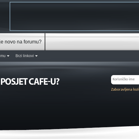
je novo na forumu?
rumu
Brzi linkovi
Zaboravljena loz