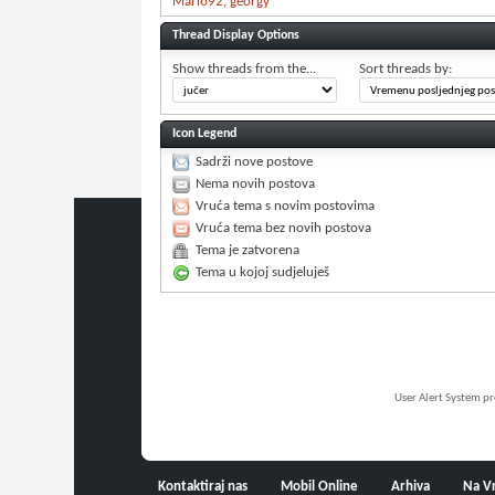
Mario92
georgy
Thread Display Options
Show threads from the...
Sort threads by:
Icon Legend
Sadrži nove postove
Nema novih postova
Vruća tema s novim postovima
Vruća tema bez novih postova
Tema je zatvorena
Tema u kojoj sudjeluješ
User Alert System p
Kontaktiraj nas
Mobil Online
Arhiva
Na V