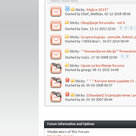
Naslov
/
Autor teme
Sticky:
Majice 2019?
Started by
Chief_Wolfinjo
, 02-12-2018 08:06
Sticky:
Okupljanje forumaša - vol II
1
2
3
Started by
Zyex
, 13-11-2013 22:05
Sticky:
Grupna kupnja - ponude, linkovi, 
Started by
//Wild-Boy\\
, 10-07-2014 00:49
Sticky:
**Humanitarne Akcije**Pomozimo
1
2
Started by
GoGs
, 17-10-2008 02:00
Sticky:
Upute za korištenje foruma
Started by
georgy
, 06-11-2010 14:46
Sticky:
* * * Korisne teme [update:15.
Started by
xlr
, 05-03-2008 00:37
Sticky:
[Obavijest] Ocjenjujte teme i p
Started by
xlr
, 01-10-2007 00:44
Forum Information and Options
Moderators of this Forum