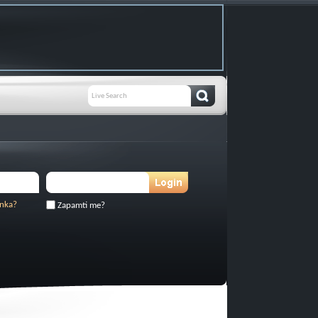
inka?
Zapamti me?