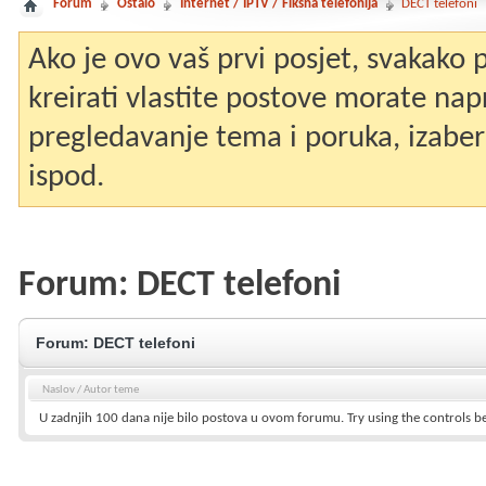
Forum
Ostalo
Internet / IPTV / Fiksna telefonija
DECT telefoni
Ako je ovo vaš prvi posjet, svakako
kreirati vlastite postove morate nap
pregledavanje tema i poruka, izaberit
ispod.
Forum:
DECT telefoni
Forum:
DECT telefoni
Naslov
/
Autor teme
U zadnjih 100 dana nije bilo postova u ovom forumu.
Try using the controls b