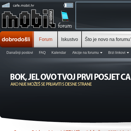
Forum
Iskustvo
Što je novo na forumu
Današnji postovi
FAQ
Kalendar
Akcije na forumu
Brzi linkovi