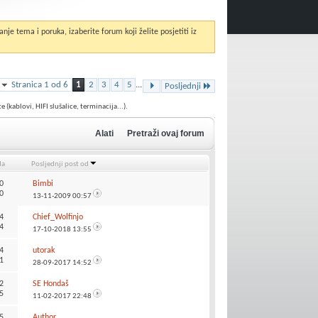
anje tema i poruka, izaberite forum koji želite posjetiti iz
Stranica 1 od 6
1
2
3
4
5
...
Posljednji
kablovi, HIFI slušalice, terminacija...).
Alati
Pretraži ovaj forum
da
Posljednji post od
0
Bimbi
0
13-11-2009
00:57
4
Chief_Wolfinjo
4
17-10-2018
13:55
4
utorak
1
28-09-2017
14:52
2
SE Hondaš
5
11-02-2017
22:48
5
Author