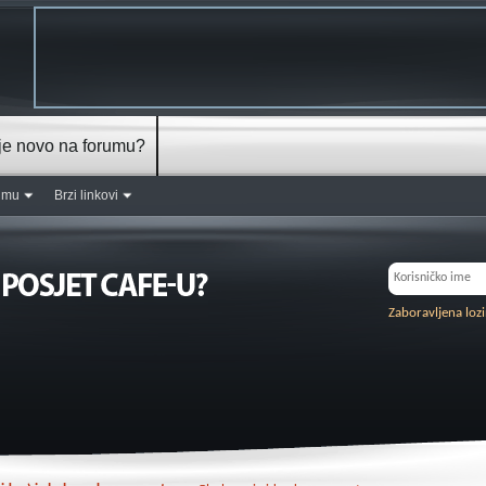
je novo na forumu?
rumu
Brzi linkovi
Zaboravljena loz