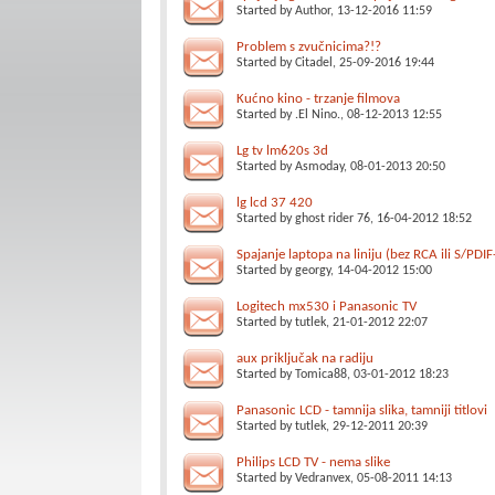
Started by
Author
, 13-12-2016 11:59
Problem s zvučnicima?!?
Started by
Citadel
, 25-09-2016 19:44
Kućno kino - trzanje filmova
Started by
.El Nino.
, 08-12-2013 12:55
Lg tv lm620s 3d
Started by
Asmoday
, 08-01-2013 20:50
lg lcd 37 420
Started by
ghost rider 76
, 16-04-2012 18:52
Spajanje laptopa na liniju (bez RCA ili S/PDIF
Started by
georgy
, 14-04-2012 15:00
Logitech mx530 i Panasonic TV
Started by
tutlek
, 21-01-2012 22:07
aux priključak na radiju
Started by
Tomica88
, 03-01-2012 18:23
Panasonic LCD - tamnija slika, tamniji titlovi
Started by
tutlek
, 29-12-2011 20:39
Philips LCD TV - nema slike
Started by
Vedranvex
, 05-08-2011 14:13