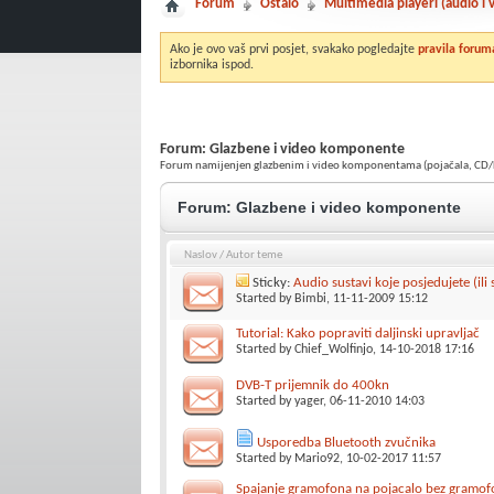
Forum
Ostalo
Multimedia playeri (audio i
Ako je ovo vaš prvi posjet, svakako pogledajte
pravila forum
izbornika ispod.
Forum:
Glazbene i video komponente
Forum namijenjen glazbenim i video komponentama (pojačala, CD/DVD pl
Forum:
Glazbene i video komponente
Naslov
/
Autor teme
Sticky:
Audio sustavi koje posjedujete (ili 
Started by
Bimbi
, 11-11-2009 15:12
Tutorial: Kako popraviti daljinski upravljač
Started by
Chief_Wolfinjo
, 14-10-2018 17:16
DVB-T prijemnik do 400kn
Started by
yager
, 06-11-2010 14:03
Usporedba Bluetooth zvučnika
Started by
Mario92
, 10-02-2017 11:57
Spajanje gramofona na pojacalo bez gramof