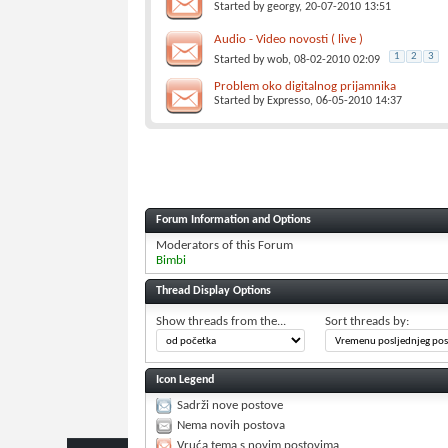
Started by
georgy
, 20-07-2010 13:51
Audio - Video novosti ( live )
1
2
3
Started by
wob
, 08-02-2010 02:09
Problem oko digitalnog prijamnika
Started by
Expresso
, 06-05-2010 14:37
Forum Information and Options
Moderators of this Forum
Bimbi
Thread Display Options
Show threads from the...
Sort threads by:
Icon Legend
Sadrži nove postove
Nema novih postova
Vruća tema s novim postovima