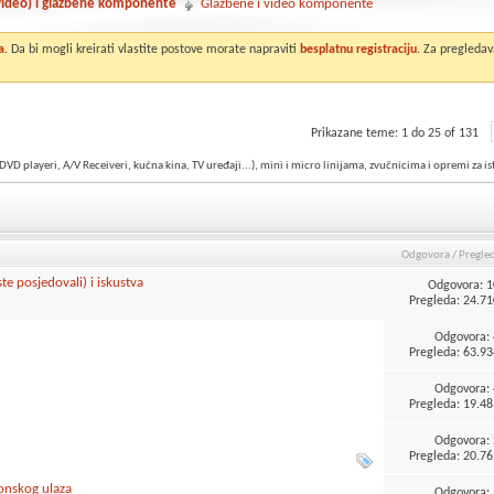
 video) i glazbene komponente
Glazbene i video komponente
a
. Da bi mogli kreirati vlastite postove morate napraviti
besplatnu registraciju
. Za pregledav
Prikazane teme: 1 do 25 of 131
ayeri, A/V Receiveri, kućna kina, TV uređaji...), mini i micro linijama, zvučnicima i opremi za iste (
Odgovora
/
Pregle
ste posjedovali) i iskustva
Odgovora:
1
Pregleda: 24.71
Odgovora:
Pregleda: 63.93
Odgovora:
Pregleda: 19.48
Odgovora:
Pregleda: 20.76
onskog ulaza
Odgovora: