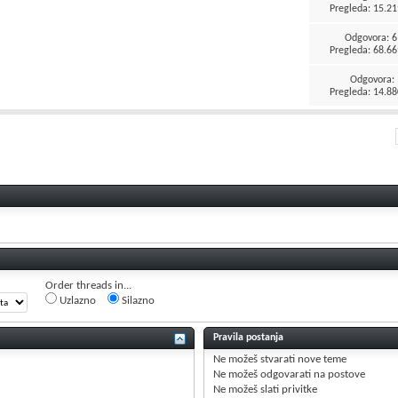
Pregleda: 15.21
Odgovora:
6
Pregleda: 68.66
Odgovora:
Pregleda: 14.88
Order threads in...
Uzlazno
Silazno
Pravila postanja
Ne možeš
stvarati nove teme
Ne možeš
odgovarati na postove
Ne možeš
slati privitke