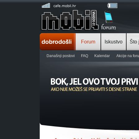
Forum
Iskustvo
Što 
Današnji postovi
FAQ
Kalendar
Akcije na fo