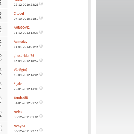
3
22-12-2016
23:25
6
Citadel
6
07-10-2016
21:57
1
AHRGOVI2
4
31-12-2013
12:38
2
Asmoday
4
11-01-2013
01:46
0
ghost rider 76
9
16-04-2012
18:52
3
V3rt!g(o)
6
15-04-2012
16:06
3
Sljaka
7
22-01-2012
14:33
3
Tomica88
7
04-01-2012
21:51
3
tutlek
4
30-12-2011
01:01
3
tomy23
3
06-12-2011
22:11