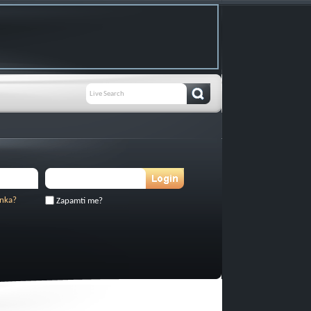
inka?
Zapamti me?