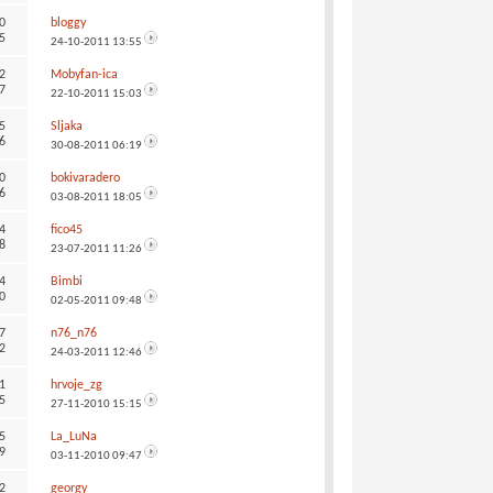
0
bloggy
5
24-10-2011
13:55
2
Mobyfan-ica
7
22-10-2011
15:03
5
Sljaka
6
30-08-2011
06:19
0
bokivaradero
6
03-08-2011
18:05
4
fico45
8
23-07-2011
11:26
4
Bimbi
0
02-05-2011
09:48
7
n76_n76
2
24-03-2011
12:46
1
hrvoje_zg
5
27-11-2010
15:15
5
La_LuNa
9
03-11-2010
09:47
2
georgy