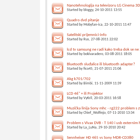
Nanotehnologija na televizoru LG Cinema 3
Started by
bloggy
, 24-10-2011 13:55
Quadro dvd pitanje
Started by
Mobyfan-ica
, 22-10-2011 11:47
Satelitski prijemnici-info
Started by
Rus
, 27-08-2011 22:02
lcd tv samsung ne radi kako treba dok se ne 
Started by
bokivaradero
, 03-08-2011 18:05
Bluetooth sluđalice ili bluetooth adapter?
Started by
fico45
, 21-07-2011 21:06
Akg k701/702
Started by
Bimbi
, 11-11-2009 11:39
LCD 46" + ili Projektor
Started by
VyKril
, 20-03-2011 16:58
Muzička linija Sony mhc - rg222 problem s
Started by
Chief_Wolfinjo
, 07-11-2010 13:34
Problem s Vivax DVB - T 140 i usb externim
Started by
La_LuNa
, 29-10-2010 20:42
Sennheiser HD 465 vs Sony MDR-CD380