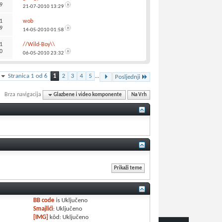
9
21-07-2010
13:29
1
wob
9
14-05-2010
01:58
1
//Wild-Boy\\
0
06-05-2010
23:32
Stranica 1 od 6
1
2
3
4
5
...
Posljednji
Brza navigacija
Glazbene i video komponente
Na Vrh
BB code
is
Uključeno
Smajlići
:
Uključeno
[IMG]
kôd:
Uključeno