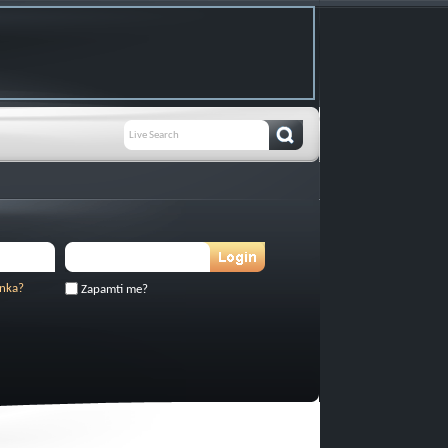
inka?
Zapamti me?