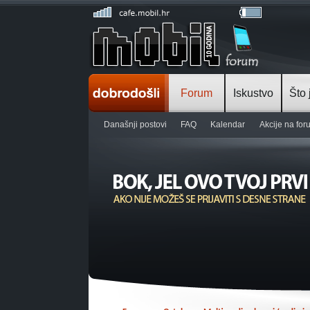
Forum
Iskustvo
Što 
Današnji postovi
FAQ
Kalendar
Akcije na fo