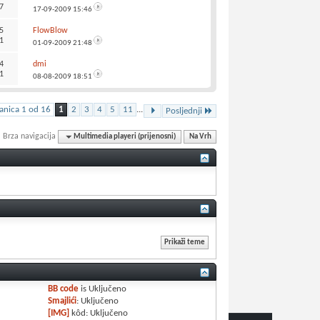
7
17-09-2009
15:46
5
FlowBlow
1
01-09-2009
21:48
4
dmi
1
08-08-2009
18:51
ranica 1 od 16
1
2
3
4
5
11
...
Posljednji
Brza navigacija
Multimedia playeri (prijenosni)
Na Vrh
BB code
is
Uključeno
Smajlići
:
Uključeno
[IMG]
kôd:
Uključeno