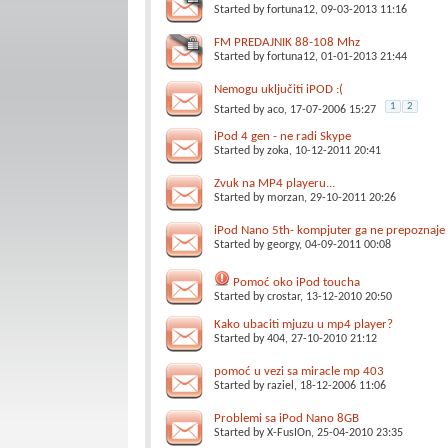
Started by
fortuna12
, 09-03-2013 11:16
FM PREDAJNIK 88-108 Mhz
Started by
fortuna12
, 01-01-2013 21:44
Nemogu uključiti iPOD :(
1
2
Started by
aco
, 17-07-2006 15:27
iPod 4 gen - ne radi Skype
Started by
zoka
, 10-12-2011 20:41
Zvuk na MP4 playeru...
Started by
morzan
, 29-10-2011 20:26
iPod Nano 5th- kompjuter ga ne prepoznaje
Started by
georgy
, 04-09-2011 00:08
Pomoć oko iPod toucha
Started by
crostar
, 13-12-2010 20:50
Kako ubaciti mjuzu u mp4 player?
Started by
404
, 27-10-2010 21:12
pomoć u vezi sa miracle mp 403
Started by
raziel
, 18-12-2006 11:06
Problemi sa iPod Nano 8GB
Started by
X-FusIOn
, 25-04-2010 23:35