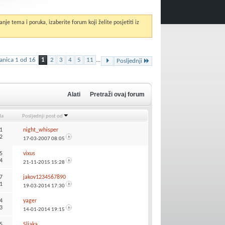
anje tema i poruka, izaberite forum koji želite posjetiti iz
ranica 1 od 16
1
2
3
4
5
11
...
Posljednji
Alati
Pretraži ovaj forum
da
Posljednji post od
1
night_whisper
2
17-03-2007
08:05
5
vixus
4
21-11-2015
15:28
7
jakov1234567890
1
19-03-2014
17:30
4
yager
3
14-01-2014
19:15
5
Sljaka