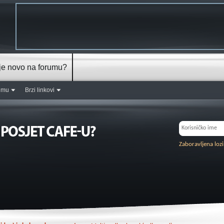
je novo na forumu?
rumu
Brzi linkovi
Zaboravljena loz