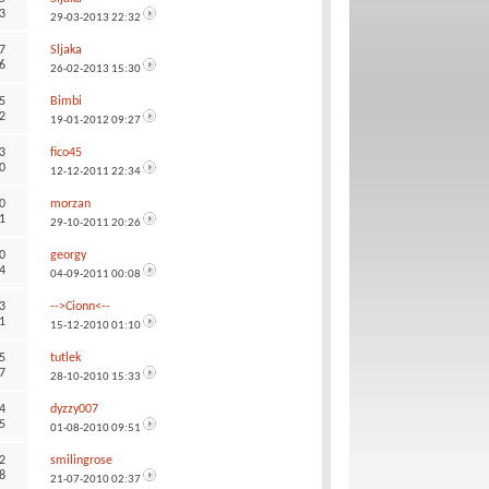
3
29-03-2013
22:32
7
Sljaka
6
26-02-2013
15:30
5
Bimbi
2
19-01-2012
09:27
3
fico45
0
12-12-2011
22:34
0
morzan
1
29-10-2011
20:26
0
georgy
4
04-09-2011
00:08
3
-->Cionn<--
1
15-12-2010
01:10
5
tutlek
7
28-10-2010
15:33
4
dyzzy007
5
01-08-2010
09:51
2
smilingrose
8
21-07-2010
02:37