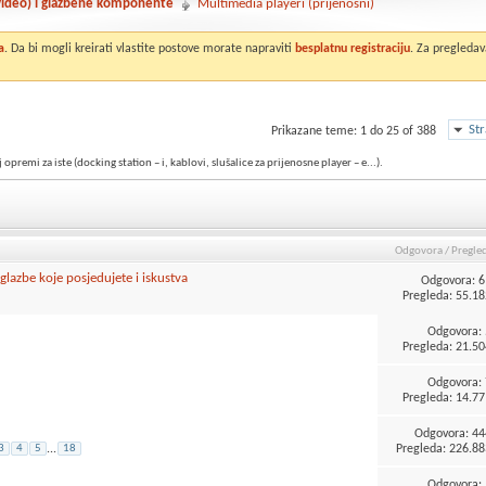
 video) i glazbene komponente
Multimedia playeri (prijenosni)
a
. Da bi mogli kreirati vlastite postove morate napraviti
besplatnu registraciju
. Za pregledav
St
Prikazane teme: 1 do 25 of 388
emi za iste (docking station – i, kablovi, slušalice za prijenosne player – e...).
Odgovora
/
Pregle
glazbe koje posjedujete i iskustva
Odgovora:
6
Pregleda: 55.18
Odgovora:
Pregleda: 21.50
Odgovora:
Pregleda: 14.77
Odgovora:
44
Pregleda: 226.88
3
4
5
...
18
Odgovora: