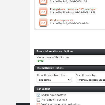
Started by
SrKi
, 16-09-2009 14:11
Europatrade - zamjena MP3 uređaja?
Started by
FlowBlow
, 01-09-2009 19:29
iPod tema pomoći...
Started by
dmi
, 06-08-2009 09:59
Forum Information and Options
Moderators of this Forum
Bimbi
Thread Display Options
Show threads from the...
Sort threads by:
Icon Legend
Sadrži nove postove
Nema novih postova
Vruća tema s novim postovima