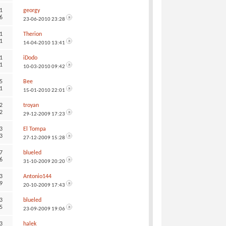
1
georgy
6
23-06-2010
23:28
1
Therion
1
14-04-2010
13:41
1
iDodo
1
10-03-2010
09:42
5
Bee
1
15-01-2010
22:01
2
troyan
2
29-12-2009
17:23
3
El Tompa
3
27-12-2009
15:28
7
blueled
6
31-10-2009
20:20
3
Antonio144
9
20-10-2009
17:43
3
blueled
5
23-09-2009
19:06
3
halek