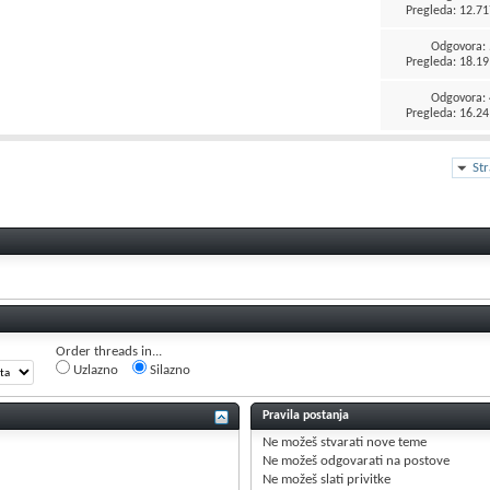
Pregleda: 12.71
Odgovora:
Pregleda: 18.19
Odgovora:
Pregleda: 16.24
St
Order threads in...
Uzlazno
Silazno
Pravila postanja
Ne možeš
stvarati nove teme
Ne možeš
odgovarati na postove
Ne možeš
slati privitke