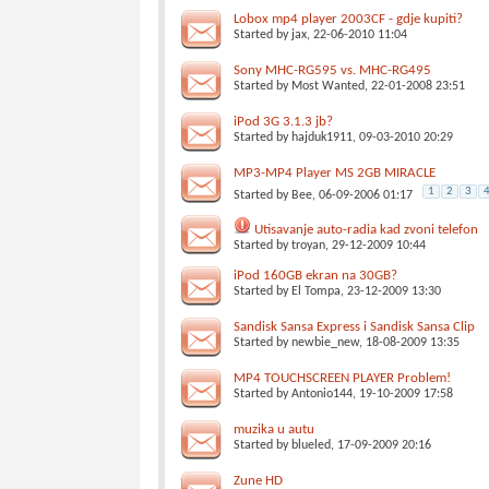
Lobox mp4 player 2003CF - gdje kupiti?
Started by
jax
, 22-06-2010 11:04
Sony MHC-RG595 vs. MHC-RG495
Started by
Most Wanted
, 22-01-2008 23:51
iPod 3G 3.1.3 jb?
Started by
hajduk1911
, 09-03-2010 20:29
MP3-MP4 Player MS 2GB MIRACLE
1
2
3
Started by
Bee
, 06-09-2006 01:17
Utisavanje auto-radia kad zvoni telefon
Started by
troyan
, 29-12-2009 10:44
iPod 160GB ekran na 30GB?
Started by
El Tompa
, 23-12-2009 13:30
Sandisk Sansa Express i Sandisk Sansa Clip
Started by
newbie_new
, 18-08-2009 13:35
MP4 TOUCHSCREEN PLAYER Problem!
Started by
Antonio144
, 19-10-2009 17:58
muzika u autu
Started by
blueled
, 17-09-2009 20:16
Zune HD