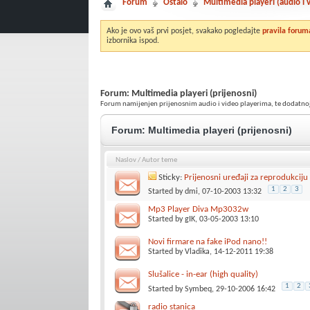
Forum
Ostalo
Multimedia playeri (audio i
Ako je ovo vaš prvi posjet, svakako pogledajte
pravila forum
izbornika ispod.
Forum:
Multimedia playeri (prijenosni)
Forum namijenjen prijenosnim audio i video playerima, te dodatnoj opr
Forum:
Multimedia playeri (prijenosni)
Naslov
/
Autor teme
Sticky:
Prijenosni uređaji za reprodukciju 
1
2
3
Started by
dmi
, 07-10-2003 13:32
Mp3 Player Diva Mp3032w
Started by
gIK
, 03-05-2003 13:10
Novi firmare na fake iPod nano!!
Started by
Vladika
, 14-12-2011 19:38
Slušalice - in-ear (high quality)
1
2
Started by
Symbeq
, 29-10-2006 16:42
radio stanica