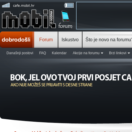
Forum
Iskustvo
Što je novo na forumu
Današnji postovi
FAQ
Kalendar
Akcije na forumu
Brzi linkovi