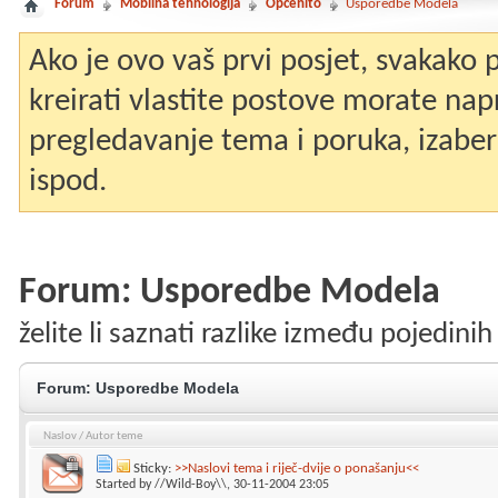
Forum
Mobilna tehnologija
Općenito
Usporedbe Modela
Ako je ovo vaš prvi posjet, svakako
kreirati vlastite postove morate nap
pregledavanje tema i poruka, izaberit
ispod.
Forum:
Usporedbe Modela
želite li saznati razlike između pojedini
Forum:
Usporedbe Modela
Naslov
/
Autor teme
Sticky:
>>Naslovi tema i riječ-dvije o ponašanju<<
Started by
//Wild-Boy\\
, 30-11-2004 23:05