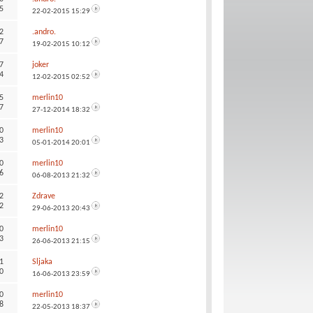
5
22-02-2015
15:29
2
.andro.
7
19-02-2015
10:12
7
joker
4
12-02-2015
02:52
5
merlin10
7
27-12-2014
18:32
0
merlin10
3
05-01-2014
20:01
0
merlin10
6
06-08-2013
21:32
2
Zdrave
2
29-06-2013
20:43
0
merlin10
3
26-06-2013
21:15
1
Sljaka
0
16-06-2013
23:59
0
merlin10
8
22-05-2013
18:37