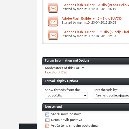
.::Adobe Flash Builder::. 3. dio [Izrada Hello 
Started by
merlin10
, 12-05-2013 16:19
Adobe Flash Builder v4.6 - 1 dio [UVOD]
Started by
merlin10
, 23-04-2013 20:08
.::Adobe Flash Builder::. - 2. dio [Sučelje Fla
Started by
merlin10
, 27-04-2013 19:33
Forum Information and Options
Moderators of this Forum
Inovator
HCSC
Thread Display Options
Show threads from the...
Sort threads by:
Icon Legend
Sadrži nove postove
Nema novih postova
Vruća tema s novim postovima