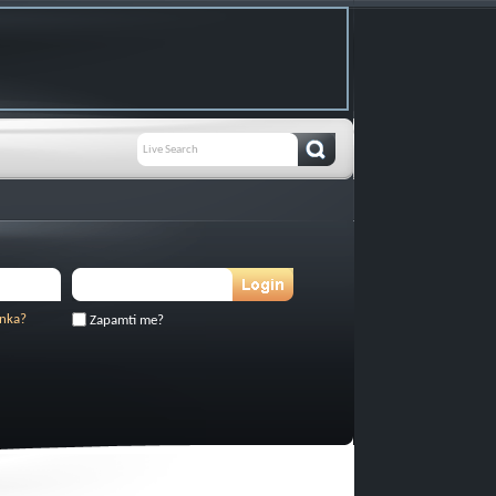
inka?
Zapamti me?