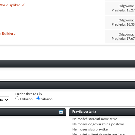
World aplikacije]
Odgovora:
Pregleda: 15.27
Odgovora:
Pregleda: 16.35
sh Buildera]
Odgovora:
Pregleda: 17.67
Order threads in...
Uzlazno
Silazno
Pravila postanja
Ne možeš
stvarati nove teme
Ne možeš
odgovarati na postove
Ne možeš
slati privitke
Ne možeš
mijenjati svoje postove