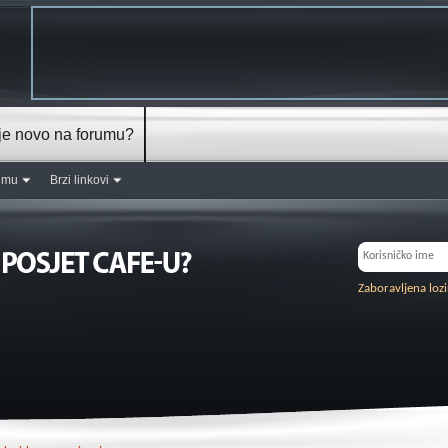
je novo na forumu?
rumu
Brzi linkovi
Zaboravljena loz