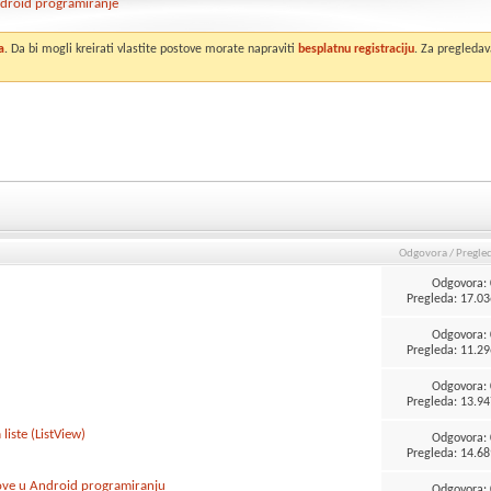
droid programiranje
a
. Da bi mogli kreirati vlastite postove morate napraviti
besplatnu registraciju
. Za pregledav
Odgovora
/
Pregle
Odgovora:
Pregleda: 17.03
Odgovora:
Pregleda: 11.29
Odgovora:
Pregleda: 13.94
liste (ListView)
Odgovora:
Pregleda: 14.68
nove u Android programiranju
Odgovora: