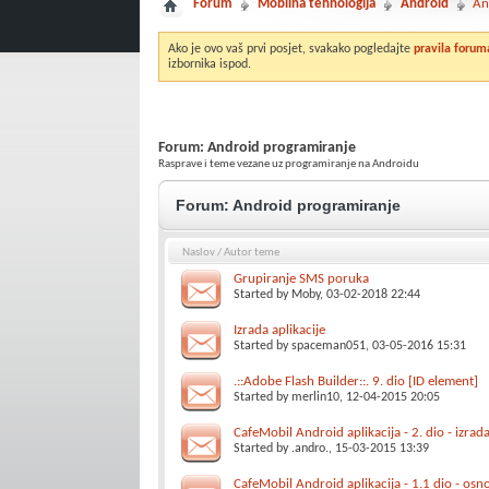
Forum
Mobilna tehnologija
Android
An
Ako je ovo vaš prvi posjet, svakako pogledajte
pravila forum
izbornika ispod.
Forum:
Android programiranje
Rasprave i teme vezane uz programiranje na Androidu
Forum:
Android programiranje
Naslov
/
Autor teme
Grupiranje SMS poruka
Started by
Moby
, 03-02-2018 22:44
Izrada aplikacije
Started by
spaceman051
, 03-05-2016 15:31
.::Adobe Flash Builder::. 9. dio [ID element]
Started by
merlin10
, 12-04-2015 20:05
CafeMobil Android aplikacija - 2. dio - izrada 
Started by
.andro.
, 15-03-2015 13:39
CafeMobil Android aplikacija - 1.1 dio - os