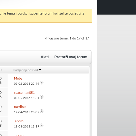
anje tema i poruka, izaberite forum koji želite posjetiti iz
Prikazane teme: 1 do 17 of 17
Alati
Pretraži ovaj forum
da
Posljednji post od
0
Moby
6
03-02-2018
22:44
0
spaceman051
6
03-05-2016
15:31
0
merlin10
7
12-04-2015
20:05
0
.andro.
9
15-03-2015
13:39
0
.andro.