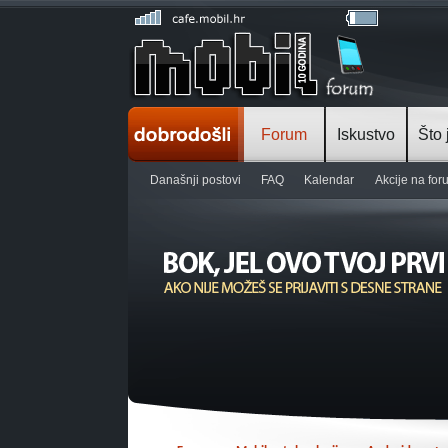
Forum
Iskustvo
Što 
Današnji postovi
FAQ
Kalendar
Akcije na fo