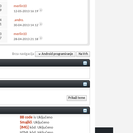
0
merlin10
9
12-05-2013
16:19
4
.andro.
1
30-04-2013
14:12
3
merlin10
7
28-04-2013
21:18
Brza navigacija
Android programiranje
Na Vrh
BB code
is
Uključeno
Smajlići
:
Uključeno
[IMG]
kôd:
Uključeno
HTML kôd:
Isključeno