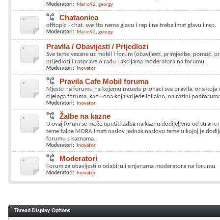
Moderatori:
Mario92
georgy
Chataonica
offtopic i chat. sve što nema glavu i rep i ne treba imat glavu i rep.
Moderatori:
Mario92
georgy
Pravila / Obavijesti / Prijedlozi
Sve teme vezane uz mobil i forum (obavijesti, primjedbe, pomoć, prije
prijedlozi i rasprave o radu i akcijama moderatora na forumu.
Moderatori:
Inovator
Pravila Cafe Mobil foruma
Mjesto na forumu na kojemu mozete pronaci sva pravila, ona koja v
cijeloga foruma, kao i ona koja vrijede lokalno, na razini podforuma
Moderatori:
Inovator
Žalbe na kazne
U ovaj forum se može uputiti žalba na kaznu dodijeljenu od strane
teme žalbe MORA imati naslov jednak naslovu teme u kojoj je dodij
forumu s kaznama.
Moderatori:
Inovator
Moderatori
Forum za obavijesti o odabiru i smjenama moderatora na forumu.
Moderatori:
Inovator
Thread Display Options