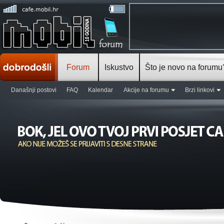
Forum
Iskustvo
Što je novo na forumu
Današnji postovi
FAQ
Kalendar
Akcije na forumu
Brzi linkovi