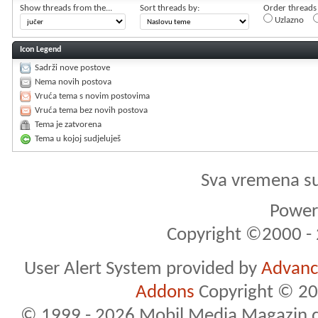
Show threads from the...
Sort threads by:
Order threads i
Uzlazno
Icon Legend
Sadrži nove postove
Nema novih postova
Vruća tema s novim postovima
Vruća tema bez novih postova
Tema je zatvorena
Tema u kojoj sudjeluješ
Sva vremena s
Powere
Copyright ©2000 - 2
User Alert System provided by
Advance
Addons
Copyright © 20
© 1999 - 2026 Mobil Media Magazin d.o.