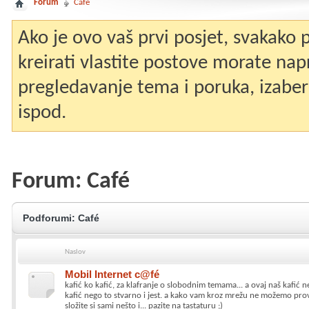
Forum
Café
Ako je ovo vaš prvi posjet, svakako
kreirati vlastite postove morate nap
pregledavanje tema i poruka, izaberit
ispod.
Forum:
Café
Podforumi:
Café
Naslov
Mobil Internet c@fé
kafić ko kafić, za klafranje o slobodnim temama... a ovaj naš kafić n
kafić nego to stvarno i jest. a kako vam kroz mrežu ne možemo prov
složite si sami nešto i... pazite na tastaturu ;)