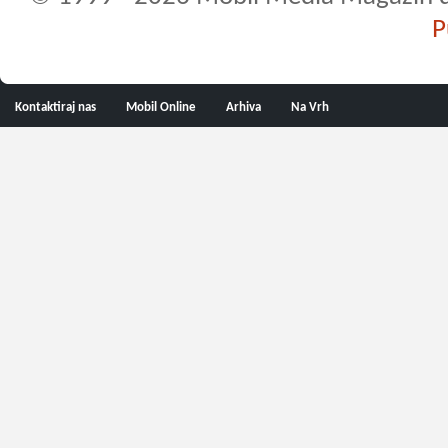
P
Kontaktiraj nas
Mobil Online
Arhiva
Na Vrh