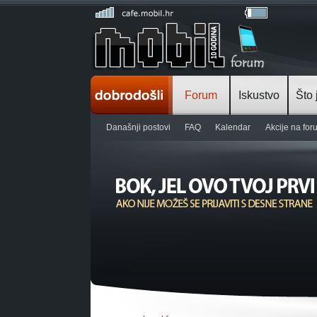
Forum
Iskustvo
Što 
Današnji postovi
FAQ
Kalendar
Akcije na fo