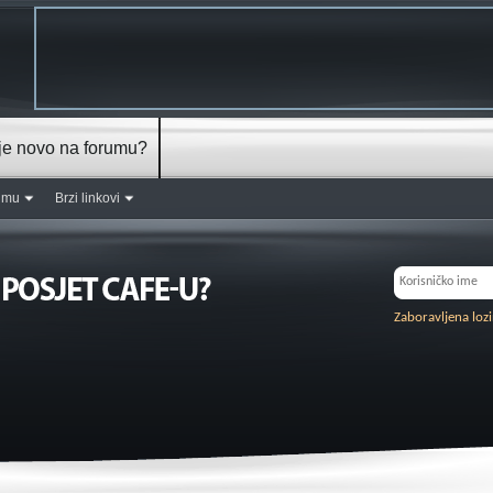
je novo na forumu?
rumu
Brzi linkovi
Zaboravljena loz