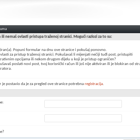
oruma
n ili nemaš ovlasti pristupa traženoj stranici. Mogući razlozi za to su:
giran(a). Popuni formular na dnu ove stranice i pokušaj ponovno.
lasti za pristup traženoj stranici. Pokušavaš li mijenjati nečiji tuđi post, pristupiti
rativnim opcijama ili nekom drugom dijelu u koji je pristup ograničen?
šavaš poslati novi post, tvoj korisnički račun ili još nije aktiviran ili je blokiran od st
ratora.
 je postavio da je za pregled ove stranice potrebna
registracija
.
me:
me?