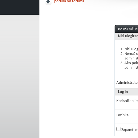
poruka od foruma
poruka od f
Nisi ulogira
Nisi ulo
Nemaš ov
administ
Ako poku
administ
Administrator
Log in
Korisničko i
Lozinka:
Zapamti 