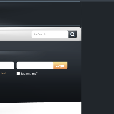
inka?
Zapamti me?