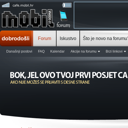
Forum
Iskustvo
Što je novo na forumu
Današnji postovi
FAQ
Kalendar
Akcije na forumu
Brzi linkovi